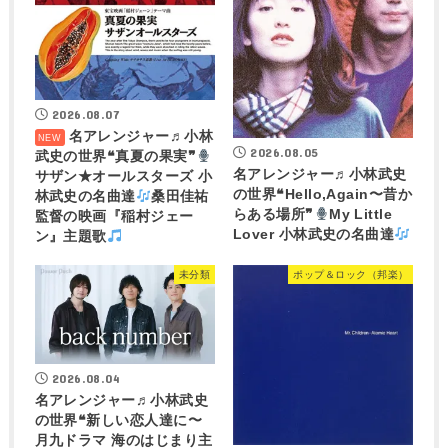
2026.08.07
名アレンジャー♬
小林
2026.08.05
武史の世界❝真夏の果実❞
名アレンジャー♬
小林武史
サザン★オールスターズ 小
の世界❝Hello,Again〜昔か
林武史の名曲達
桑田佳祐
らある場所❞
My Little
監督の映画『稲村ジェー
Lover 小林武史の名曲達
ン』主題歌
未分類
ポップ＆ロック（邦楽）
2026.08.04
名アレンジャー♬
小林武史
の世界❝新しい恋人達に〜
月九ドラマ 海のはじまり主