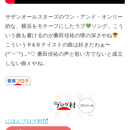
サザンオールスターズのワン・アンド・オンリー
的な、横浜をモチーフにしたラブ
ソング。こう
いう曲も書けるのが桑田佳祐の懐の深さやね
こういうＲ&Ｂテイストの曲は好きだわぁ〜
(⁠*⁠˘⁠︶⁠˘⁠*⁠)⁠.⁠｡⁠*⁠♡ 桑田佳祐の声と歌い方でないと成立
しない曲♬やね。
にほんブログ村