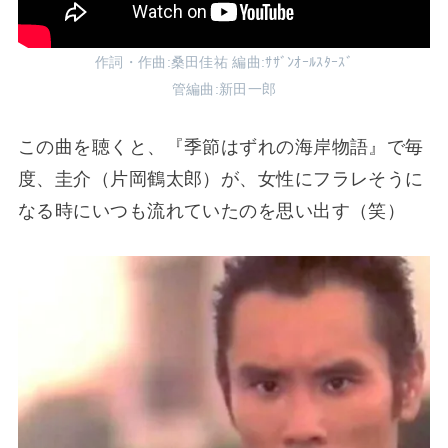
作詞・作曲:桑田佳祐 編曲:ｻｻﾞﾝｵｰﾙｽﾀｰｽﾞ
管編曲:新田一郎
この曲を聴くと、『季節はずれの海岸物語』で毎
度、圭介（片岡鶴太郎）が、女性にフラレそうに
なる時にいつも流れていたのを思い出す（笑）