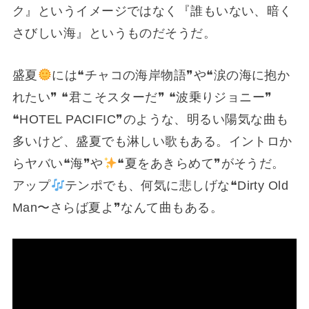
ク』というイメージではなく『誰もいない、暗く
さびしい海』というものだそうだ。
盛夏
には❝チャコの海岸物語❞や❝涙の海に抱か
れたい❞ ❝君こそスターだ❞ ❝波乗りジョニー❞
❝HOTEL PACIFIC❞のような、明るい陽気な曲も
多いけど、盛夏でも淋しい歌もある。イントロか
らヤバい❝海❞や
❝夏をあきらめて❞がそうだ。
アップ
テンポでも、何気に悲しげな❝Dirty Old
Man〜さらば夏よ❞なんて曲もある。