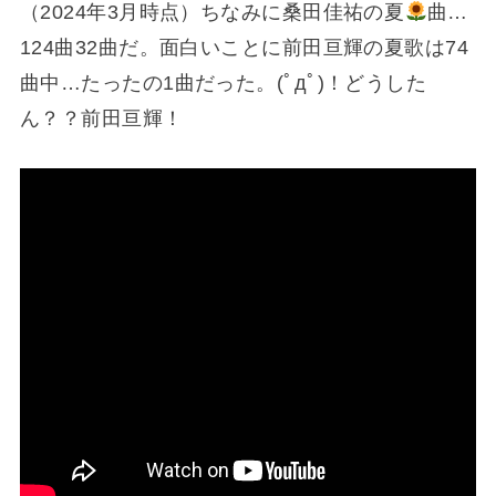
（2024年3月時点）ちなみに桑田佳祐の夏
曲…
124曲32曲だ。面白いことに前田亘輝の夏歌は74
曲中…たったの1曲だった。(ﾟдﾟ)！どうした
ん？？前田亘輝！