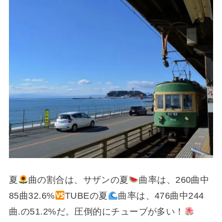
夏
曲の割合は、サザンの夏
曲率は、260曲中
85曲32.6%
TUBEの夏
曲率は、476曲中244
曲.の51.2%だ。圧倒的にチューブが多い！