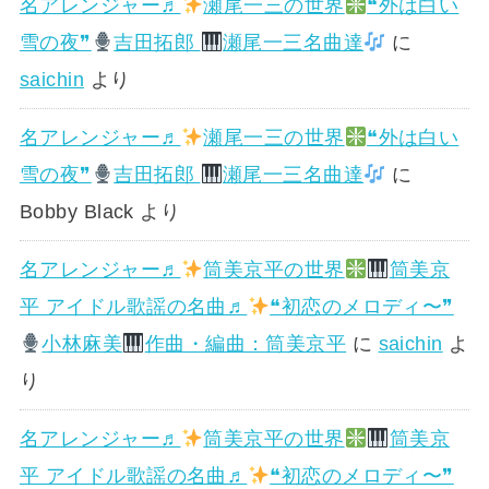
名アレンジャー♬
瀬尾一三の世界
❝外は白い
雪の夜❞
吉田拓郎
瀬尾一三名曲達
に
saichin
より
名アレンジャー♬
瀬尾一三の世界
❝外は白い
雪の夜❞
吉田拓郎
瀬尾一三名曲達
に
Bobby Black
より
名アレンジャー♬
筒美京平の世界
筒美京
平 アイドル歌謡の名曲♬
❝初恋のメロディ〜❞
小林麻美
作曲・編曲：筒美京平
に
saichin
よ
り
名アレンジャー♬
筒美京平の世界
筒美京
平 アイドル歌謡の名曲♬
❝初恋のメロディ〜❞