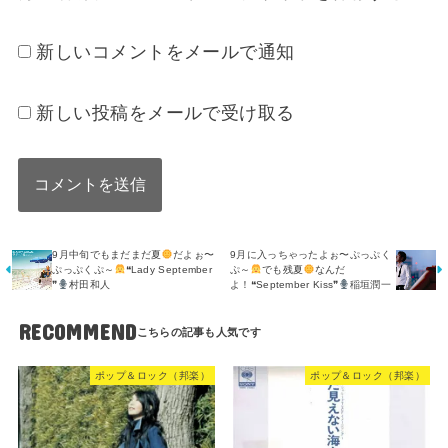
新しいコメントをメールで通知
新しい投稿をメールで受け取る
9月中旬でもまだまだ夏
だよぉ〜
9月に入っちゃったよぉ〜ぷっぷく
ぷっぷくぷ～
❝Lady September
ぷ～
でも残夏
なんだ
❞
村田和人
よ！❝September Kiss❞
稲垣潤一
RECOMMEND
ポップ＆ロック（邦楽）
ポップ＆ロック（邦楽）