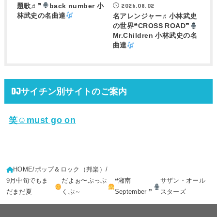
2026.08.02
題歌♬❞
back number 小
林武史の名曲達
名アレンジャー♬
小林武史
の世界❝CROSS ROAD❞
Mr.Children 小林武史の名
曲達
DJサイチン別サイトのご案内
笑☺must go on
HOME
ポップ＆ロック（邦楽）
9月中旬でもま
だよぉ〜ぷっぷ
❝湘南
サザン・オール
だまだ夏
くぷ～
September ❞
スターズ