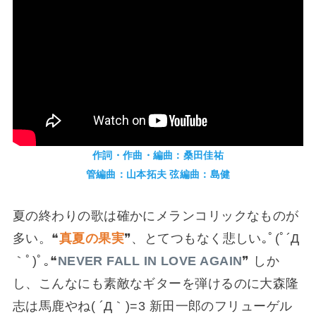
作詞・作曲・編曲：桑田佳祐
管編曲：山本拓夫 弦編曲：島健
夏の終わりの歌は確かにメランコリックなものが
多い。❝
真夏の果実
❞、とてつもなく悲しい｡ﾟ(ﾟ´Д
｀ﾟ)ﾟ｡❝
NEVER FALL IN LOVE AGAIN
❞ しか
し、こんなにも素敵なギターを弾けるのに大森隆
志は馬鹿やね( ´Д｀)=3 新田一郎のフリューゲル