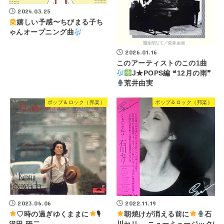
2024.03.25
嬉しい予感〜ちびまる子ち
ゃんオープニング曲
2026.01.16
このアーティストのこの1曲
J★POPS編 ❝12月の雨❞
荒井由実
ポップ＆ロック（邦楽）
ポップ＆ロック（邦楽）
2023.06.06
2022.11.19
♡時の過ぎゆくままに
🎙
朝焼けが消える前に
石