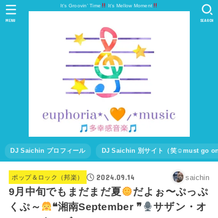
It's Groovin' Time
It's Mellow Moment
MENU
SEARCH
DJ Saichin プロフィール
DJ Saichin 別サイト（笑☺must go
2024.09.14
saichin
ポップ＆ロック（邦楽）
9月中旬でもまだまだ夏
だよぉ〜ぷっぷ
くぷ～
❝湘南September ❞
サザン・オ