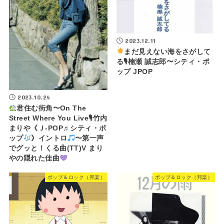
2023.12.11
まだ見えない海をさがして
る🎙楠瀬 誠志郎〜シティ・ポ
ップ JPOP
2023.10.24
君住む街角〜On The
Street Where You Live🎙竹内
まりや《Ｊ-POP♬シティ・ポ
ップ
》イントロ
〜第一声
でグッと！くる曲(TT)V まり
やの隠れた佳曲
ポップ＆ロック（邦楽）
ポップ＆ロック（邦楽）