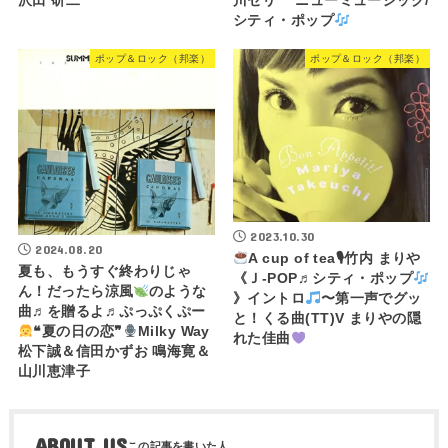
沢田 研二
川セリ ニューミュージック/
シティ・ポップ
ポップ＆ロック（邦楽）
ポップ＆ロック（邦楽）
2023.10.30
2024.08.20
A cup of tea🎙竹内 まりや
夏も、もうすぐ終わりじゃ
《Ｊ-POP♬シティ・ポップ
ん！だったら涼風
のような
》イントロ
〜第一声でグッ
曲♬を贈るよ♬ぷっぷくぷー
と！くる曲(TT)V まりやの隠
❝夏の日の恋❞
Milky Way
れた佳曲
松下誠＆信田かずお 鳴海寛＆
山川恵津子
ABOUT US