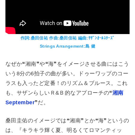
作詞:桑田佳祐 作曲:桑田佳祐 編曲:ｻｻﾞﾝｵｰﾙｽﾀｰｽﾞ
Strings Arrangement:島 健
なぜか❝湘南❞や❝海❞をイメージさせる曲にはこう
いう8分の6拍子の曲が多い。ドゥーワップのコー
ラスも入ったど定番！のリズム＆ブルース。これ
も、サザンらしいＲ&Ｂ的なアプローチの❝
湘南
September
❞だ。
桑田圭佑のイメージでは❝湘南❞とか❝海❞というの
は、『キラキラ輝く夏、明るくてロマンティッ