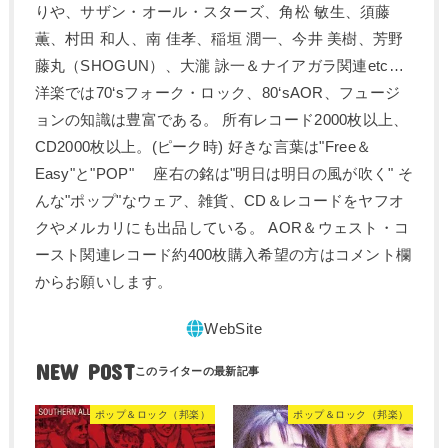
りや、サザン・オール・スターズ、角松 敏生、須藤
薫、村田 和人、南 佳孝、稲垣 潤一、今井 美樹、芳野
藤丸（SHOGUN）、大瀧 詠一＆ナイアガラ関連etc…
洋楽では70‘sフォーク・ロック、80‘sAOR、フュージ
ョンの知識は豊富である。 所有レコード2000枚以上、
CD2000枚以上。(ピーク時) 好きな言葉は"Free＆
Easy"と"POP" 座右の銘は"明日は明日の風が吹く" そ
んな"ポップ"なウェア、雑貨、CD＆レコードをヤフオ
クやメルカリにも出品している。 AOR＆ウェスト・コ
ースト関連レコード約400枚購入希望の方はコメント欄
からお願いします。
NEW POST
ポップ＆ロック（邦楽）
ポップ＆ロック（邦楽）