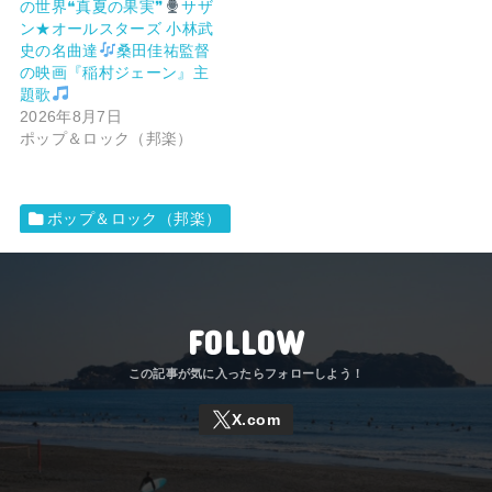
の世界❝真夏の果実❞
サザ
ン★オールスターズ 小林武
史の名曲達
桑田佳祐監督
の映画『稲村ジェーン』主
題歌
2026年8月7日
ポップ＆ロック（邦楽）
ポップ＆ロック（邦楽）
FOLLOW