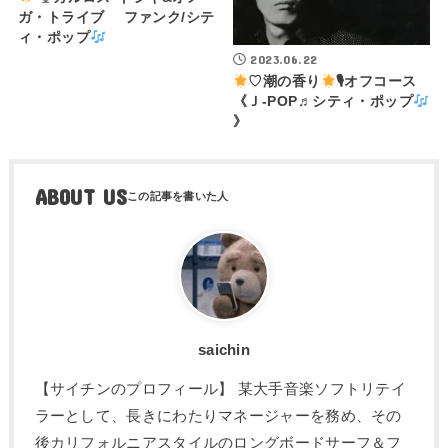
ガ・トライブ ファンク/シテ
ィ・ポップ
2023.06.22
♡潮の香り
🎙オフコース
《Ｊ-POP♬シティ・ポップ
》
ABOUT US
saichin
【サイチンのプロフィール】 某大手音楽ソフトリテイ
ラーとして、長きにわたりマネージャーを務め、その
後カリフォルニアスタイルのロングボードサーフ＆フ