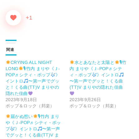
+1
関連
CRYING ALL NIGHT
水とあなたと太陽と
🎙竹
LONG
🎙竹内 まりや《Ｊ-
内 まりや《Ｊ-POP♬シテ
POP♬シティ・ポップ
》
ィ・ポップ
》イントロ
イントロ
〜第一声でグッ
〜第一声でグッと！くる曲
と！くる曲(TT)V まりやの
(TT)V まりやの隠れた佳曲
隠れた佳曲
2023年9月18日
2023年9月26日
ポップ＆ロック（邦楽）
ポップ＆ロック（邦楽）
届かぬ想い
🎙竹内 まり
や《Ｊ-POP♬シティ・ポッ
プ
》イントロ
〜第一声
でグッと！くる曲(TT)V ま