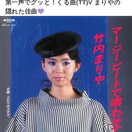
第一声でグッと！くる曲(TT)V まりやの
隠れた佳曲