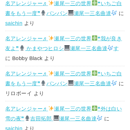
名アレンジャー♬
瀬尾一三の世界
❝いちご白
書をもう一度❞
バンバン
瀬尾一三名曲達
に
saichin
より
名アレンジャー♬
瀬尾一三の世界
❝我が良き
友よ❞
かまやつヒロシ
瀬尾一三名曲達
す
に
Bobby Black
より
名アレンジャー♬
瀬尾一三の世界
❝いちご白
書をもう一度❞
バンバン
瀬尾一三名曲達
に
リロボーイ
より
名アレンジャー♬
瀬尾一三の世界
❝外は白い
雪の夜❞
吉田拓郎
瀬尾一三名曲達
に
saichin
より