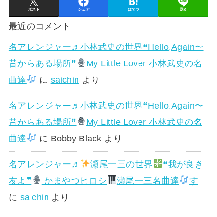
ポスト
シェア
はてブ
送る
最近のコメント
名アレンジャー♬
小林武史の世界❝Hello,Again〜
昔からある場所❞
My Little Lover 小林武史の名
曲達
に
saichin
より
名アレンジャー♬
小林武史の世界❝Hello,Again〜
昔からある場所❞
My Little Lover 小林武史の名
曲達
に
Bobby Black
より
名アレンジャー♬
瀬尾一三の世界
❝我が良き
友よ❞
かまやつヒロシ
瀬尾一三名曲達
す
に
saichin
より