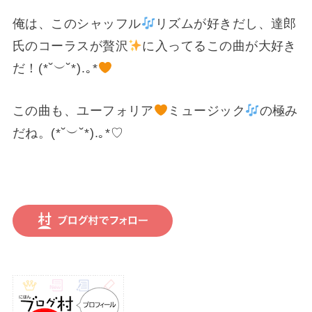
俺は、このシャッフル
リズムが好きだし、達郎
氏のコーラスが贅沢
に入ってるこの曲が大好き
だ！(⁠*⁠˘⁠︶⁠˘⁠*⁠)⁠.⁠｡⁠*⁠
この曲も、ユーフォリア
ミュージック
の極み
だね。(⁠*⁠˘⁠︶⁠˘⁠*⁠)⁠.⁠｡⁠*⁠♡