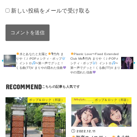
新しい投稿をメールで受け取る
水とあなたと太陽と
🎙竹内 ま
Plastic Love〜Fixed Extended
りや《Ｊ-POP♬シティ・ポップ
Club Mix🎙竹内 まりや《Ｊ-POP♬
》イントロ
〜第一声でグッと！
シティ・ポップ
》イントロ
〜
くる曲(TT)V まりやの隠れた佳曲
第一声でグッと！くる曲(TT)V まり
やの隠れた佳曲
RECOMMEND
ポップ＆ロック（邦楽）
ポップ＆ロック（邦楽）
2022.12.11