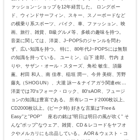
ァッション･ショップを12年経営した。 ロングボー
ド、ウィンドサーフィン、スキー、スノーボードなど
の横乗り系スポーツ、バイク、車、ファッション、映
画、旅行、雑貨、B級グルメ等、多岐の趣味を持つ。
音楽に関しては、洋楽、J−POPSのジャンルを問わ
ず、広い知識を持つ。 特に、80年代J−POPSには無類
の知識を持っている。 ユーミン、山下 達郎、竹内 ま
りや、サザン・オール・スターズ、角松 敏生、須藤
薫、村田 和人、南 佳孝、稲垣 潤一、今井 美樹、芳野
藤丸（SHOGUN）、大瀧 詠一＆ナイアガラ関連etc…
洋楽では70‘sフォーク・ロック、80‘sAOR、フュージ
ョンの知識は豊富である。 所有レコード2000枚以上、
CD2000枚以上。(ピーク時) 好きな言葉は"Free＆
Easy"と"POP" 座右の銘は"明日は明日の風が吹く" そ
んな"ポップ"なウェア、雑貨、CD＆レコードをヤフオ
クやメルカリにも出品している。 AOR＆ウェスト・コ