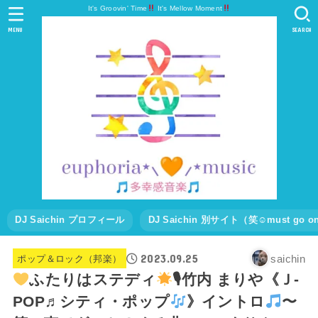
It's Groovin' Time
It's Mellow Moment
MENU
SEARCH
DJ Saichin プロフィール
DJ Saichin 別サイト（笑☺must go
2023.09.25
saichin
ポップ＆ロック（邦楽）
ふたりはステディ
🎙竹内 まりや《Ｊ-
POP♬シティ・ポップ
》イントロ
〜