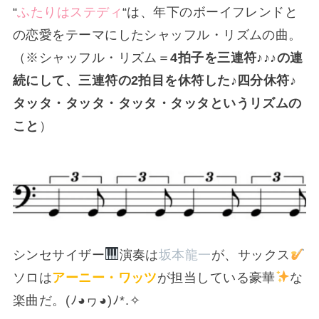
“
ふたりはステディ
“は、年下のボーイフレンドと
の恋愛をテーマにしたシャッフル・リズムの曲。
（※シャッフル・リズム＝
4拍子を三連符♪♪♪の連
続にして、三連符の2拍目を休符した♪四分休符♪
タッタ・タッタ・タッタ・タッタというリズムの
こと
）
シンセサイザー
演奏は
坂本龍一
が、サックス
ソロは
アーニー・ワッツ
が担当している豪華
な
楽曲だ。(⁠ﾉ⁠◕⁠ヮ⁠◕⁠)⁠ﾉ⁠*⁠.⁠✧