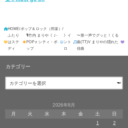
HOME
ポップ＆ロック（邦楽）
ふたり
🎙竹内 まりや《Ｊ-
》イ
〜第一声でグッと！くる
はステ
POP♬シティ・ポ
ント
曲(TT)V まりやの隠れた
ディ
ップ
ロ
佳曲
カテゴリー
2026年8月
月
火
水
木
金
土
日
1
2