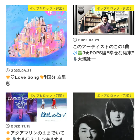
ポップ＆ロック（邦楽）
ポップ＆ロック（邦楽）
2026.03.29
このアーティストのこの1曲
J★POPS編❝幸せな結末❞
大瀧詠一
2023.04.28
♡Love Song
🎙国分 友里
恵
ポップ＆ロック（邦楽）
ポップ＆ロック（邦楽）
2022.11.15
アクアマリンのままでいて
カルロス･トシキ&オメ