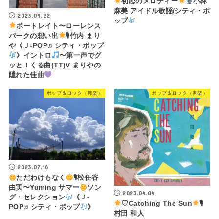
初恋のメロディー
小林
麻美 アイドル歌謡/シティ・ポ
2023.09.22
ップ
ポートレイト〜ローレンス
パークの想い出
🎙竹内 まり
や《Ｊ-POP♬シティ・ポップ
》イントロ
〜第一声でグ
ッと！くる曲(TT)V まりやの
隠れた佳曲
ポップ＆ロック（邦楽）
ポップ＆ロック（邦楽）
2023.07.16
ただわけもなく
🎙松任谷
由実〜Yuming サマー
ソン
2023.04.04
グ・セレクション
《Ｊ-
♡Catching The Sun
🎙
POP♬シティ・ポップ
》
村田 和人