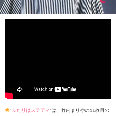
”
ふたりはステディ
“は、竹内まりやの11枚目の