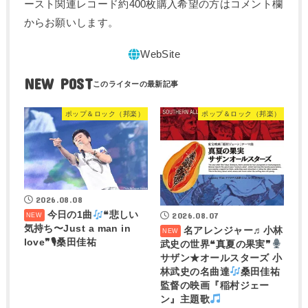
ースト関連レコード約400枚購入希望の方はコメント欄
からお願いします。
NEW POST
ポップ＆ロック（邦楽）
ポップ＆ロック（邦楽）
2026.08.08
今日の1曲
❝悲しい
2026.08.07
気持ち〜Just a man in
名アレンジャー♬
小林
love❞🎙桑田佳祐
武史の世界❝真夏の果実❞
サザン★オールスターズ 小
林武史の名曲達
桑田佳祐
監督の映画『稲村ジェー
ン』主題歌