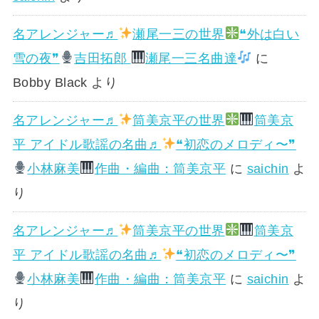
名アレンジャー♬
瀬尾一三の世界
❝外は白い
雪の夜❞
吉田拓郎
瀬尾一三名曲達
に
Bobby Black
より
名アレンジャー♬
筒美京平の世界
筒美京
平 アイドル歌謡の名曲♬
❝初恋のメロディ〜❞
小林麻美
作曲・編曲：筒美京平
に
saichin
よ
り
名アレンジャー♬
筒美京平の世界
筒美京
平 アイドル歌謡の名曲♬
❝初恋のメロディ〜❞
小林麻美
作曲・編曲：筒美京平
に
saichin
よ
り