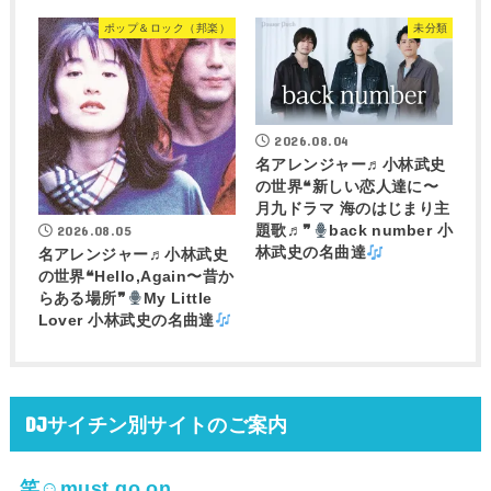
ポップ＆ロック（邦楽）
未分類
2026.08.04
名アレンジャー♬
小林武史
の世界❝新しい恋人達に〜
月九ドラマ 海のはじまり主
2026.08.05
題歌♬❞
back number 小
林武史の名曲達
名アレンジャー♬
小林武史
の世界❝Hello,Again〜昔か
らある場所❞
My Little
Lover 小林武史の名曲達
DJサイチン別サイトのご案内
笑☺must go on