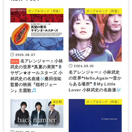
ポップ＆ロック（邦楽）
ポップ＆ロック（邦楽）
2026.08.07
名アレンジャー♬
小林
2026.08.05
武史の世界❝真夏の果実❞
名アレンジャー♬
小林武史
サザン★オールスターズ 小
の世界❝Hello,Again〜昔か
林武史の名曲達
桑田佳祐
らある場所❞
My Little
監督の映画『稲村ジェー
Lover 小林武史の名曲達
ン』主題歌
未分類
ポップ＆ロック（邦楽）