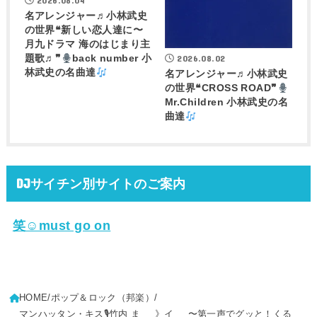
2026.08.04
名アレンジャー♬
小林武史
の世界❝新しい恋人達に〜
月九ドラマ 海のはじまり主
2026.08.02
題歌♬❞
back number 小
林武史の名曲達
名アレンジャー♬
小林武史
の世界❝CROSS ROAD❞
Mr.Children 小林武史の名
曲達
DJサイチン別サイトのご案内
笑☺must go on
HOME
ポップ＆ロック（邦楽）
マンハッタン・キス🎙竹内 ま
》イ
〜第一声でグッと！くる