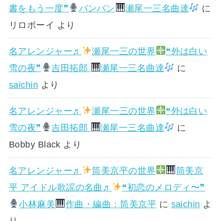
書をもう一度❞
バンバン
瀬尾一三名曲達
に
リロボーイ
より
名アレンジャー♬
瀬尾一三の世界
❝外は白い
雪の夜❞
吉田拓郎
瀬尾一三名曲達
に
saichin
より
名アレンジャー♬
瀬尾一三の世界
❝外は白い
雪の夜❞
吉田拓郎
瀬尾一三名曲達
に
Bobby Black
より
名アレンジャー♬
筒美京平の世界
筒美京
平 アイドル歌謡の名曲♬
❝初恋のメロディ〜❞
小林麻美
作曲・編曲：筒美京平
に
saichin
よ
り