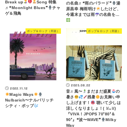
Break up
Song 特集
の名曲♬❝雨のバラード❞
湯
♬❝Moonlight Blues❞
チャ
原昌幸 梅雨明け
したけど、
ゲ＆飛鳥
今週末までは雨
の名曲を…
ポップ＆ロック（邦楽）
ポップ＆ロック（邦楽）
2025.08.22
2022.11.12
音♬風〜
まだまだ盛夏
の
Magic Ways
暑さ
残暑
お見舞い申
Nulbarich〜ナルバリッチ
し上げます！
聴いて少しは
シティ・ポップ
涼しくなりましょ！(⁠ ⁠ꈍ⁠ᴗ⁠ꈍ⁠)
『VIVA！JPOPS 70❜80❜＆
90❜』❝波〜WAVE❞
Milky
Way