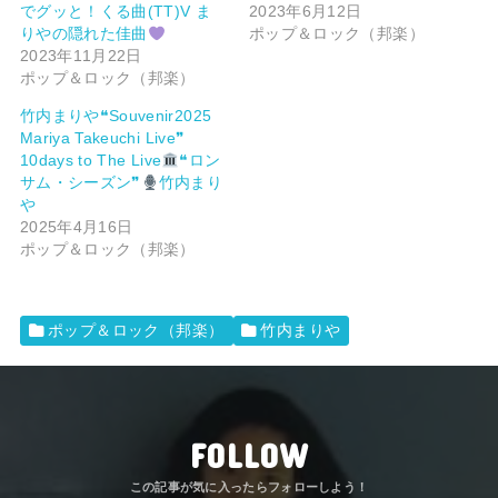
でグッと！くる曲(TT)V ま
2023年6月12日
りやの隠れた佳曲
ポップ＆ロック（邦楽）
2023年11月22日
ポップ＆ロック（邦楽）
竹内まりや❝Souvenir2025
Mariya Takeuchi Live❞
10days to The Live
❝ロン
サム・シーズン❞
竹内まり
や
2025年4月16日
ポップ＆ロック（邦楽）
ポップ＆ロック（邦楽）
竹内まりや
FOLLOW