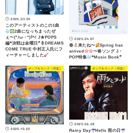
2026.03.04
このアーティストのこの1曲
2曲になっちまったぜ
ぇ〜(*ﾉω・*)ﾃﾍ! J★POPS
2025.04.07
編❝決戦は金曜日❞
DREAMS
春
来たね〜
Spring has
COME TRUE 中村正人氏にフ
arrived
〜春ソング J・
ィーチャーしました
POP特集
❝Music Book❞
ポップ＆ロック（邦楽）
ポップ＆ロック（邦楽）
2025.06.28
2025.10.22
Rainy Day
Hello 雨の日