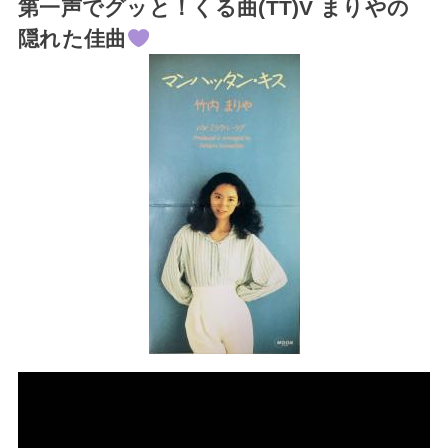
第一声でグッと！くる曲(TT)V まりやの
隠れた佳曲