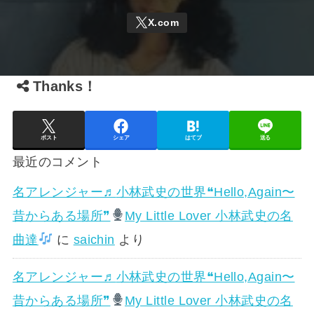
Thanks！
ポスト
シェア
はてブ
送る
最近のコメント
名アレンジャー♬
小林武史の世界❝Hello,Again〜
昔からある場所❞
My Little Lover 小林武史の名
曲達
に
saichin
より
名アレンジャー♬
小林武史の世界❝Hello,Again〜
昔からある場所❞
My Little Lover 小林武史の名