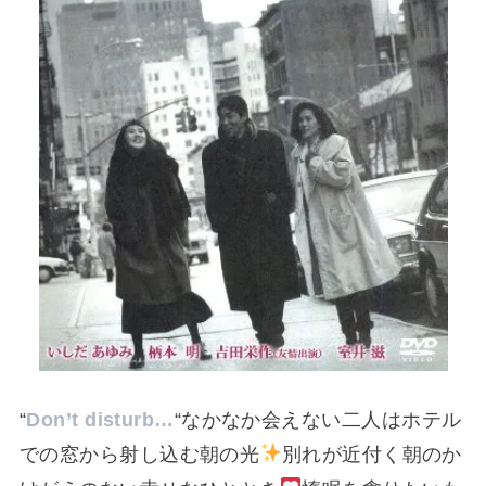
“
Don’t disturb…
“なかなか会えない二人はホテル
での窓から射し込む朝の光
別れが近付く朝のか