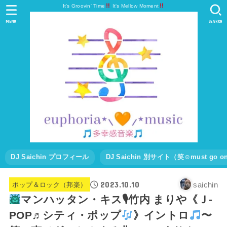
It's Groovin' Time
It's Mellow Moment
MENU
SEARCH
DJ Saichin プロフィール
DJ Saichin 別サイト（笑☺must go
2023.10.10
saichin
ポップ＆ロック（邦楽）
マンハッタン・キス🎙竹内 まりや《Ｊ-
POP♬シティ・ポップ
》イントロ
〜