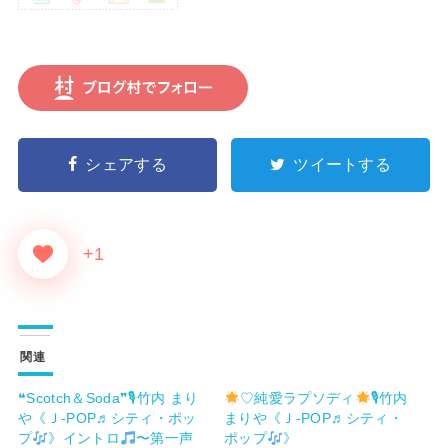
シェアする
ツイートする
+1
関連
❝Scotch＆Soda❞🎙竹内 まり
♡純愛ラプソディ
🎙竹内
や《Ｊ-POP♬シティ・ポッ
まりや《Ｊ-POP♬シティ・
プ
》イントロ
〜第一声
ポップ
》