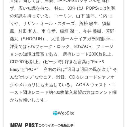
音楽に関しては、洋楽、J−POPSのジャンルを問わ
ず、広い知識を持つ。 特に、80年代J−POPSには無類
の知識を持っている。 ユーミン、山下 達郎、竹内 ま
りや、サザン・オール・スターズ、角松 敏生、須藤
薫、村田 和人、南 佳孝、稲垣 潤一、今井 美樹、芳野
藤丸（SHOGUN）、大瀧 詠一＆ナイアガラ関連etc…
洋楽では70‘sフォーク・ロック、80‘sAOR、フュージ
ョンの知識は豊富である。 所有レコード2000枚以上、
CD2000枚以上。(ピーク時) 好きな言葉は"Free＆
Easy"と"POP" 座右の銘は"明日は明日の風が吹く" そ
んな"ポップ"なウェア、雑貨、CD＆レコードをヤフオ
クやメルカリにも出品している。 AOR＆ウェスト・コ
ースト関連レコード約400枚購入希望の方はコメント欄
からお願いします。
NEW POST