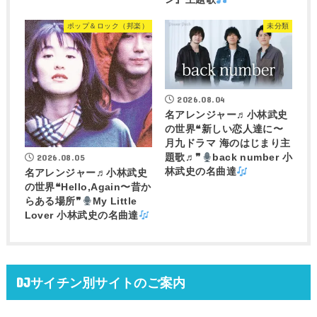
ポップ＆ロック（邦楽）
未分類
2026.08.04
名アレンジャー♬
小林武史
の世界❝新しい恋人達に〜
月九ドラマ 海のはじまり主
2026.08.05
題歌♬❞
back number 小
林武史の名曲達
名アレンジャー♬
小林武史
の世界❝Hello,Again〜昔か
らある場所❞
My Little
Lover 小林武史の名曲達
DJサイチン別サイトのご案内