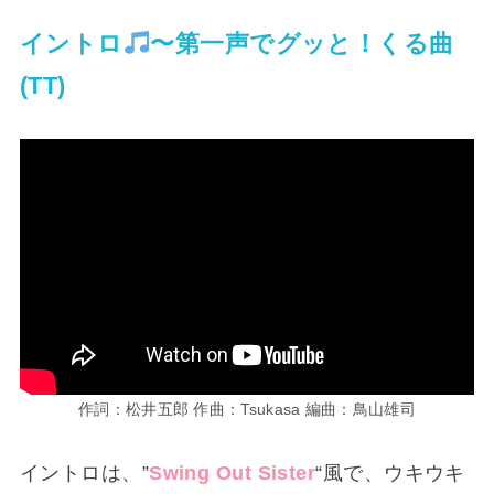
イントロ
〜第一声でグッと！くる曲
(TT)
作詞：松井五郎 作曲：Tsukasa 編曲：鳥山雄司
イントロは、”
Swing Out Sister
“風で、ウキウキ