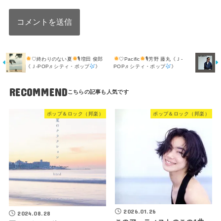
♡終わりのない夏
🎙増田 俊郎
♡Pacific
🎙芳野 藤丸《Ｊ-
《Ｊ-POP♬シティ・ポップ
》
POP♬シティ・ポップ
》
RECOMMEND
ポップ＆ロック（邦楽）
ポップ＆ロック（邦楽）
2026.01.26
2024.08.28