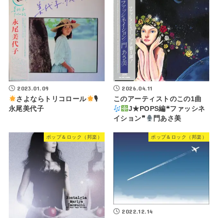
2023.01.09
2026.04.11
さよならトリコロール
🎙
このアーティストのこの1曲
永尾美代子
J★POPS編❝ファッシネ
イション❞
門あさ美
ポップ＆ロック（邦楽）
ポップ＆ロック（邦楽）
2022.12.14