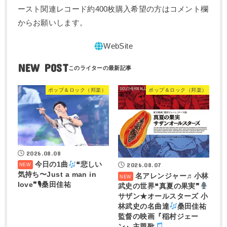
ースト関連レコード約400枚購入希望の方はコメント欄
からお願いします。
NEW POST
ポップ＆ロック（邦楽）
ポップ＆ロック（邦楽）
2026.08.08
今日の1曲
❝悲しい
2026.08.07
気持ち〜Just a man in
名アレンジャー♬
小林
love❞🎙桑田佳祐
武史の世界❝真夏の果実❞
サザン★オールスターズ 小
林武史の名曲達
桑田佳祐
監督の映画『稲村ジェー
ン』主題歌