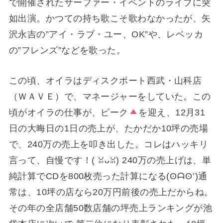
で開催されたサーファー・イベントのライブに突
如出演。かつての持ち歌こそ歌わなかったが、矢
沢永吉の”アイ・ラブ・ユー、OK”や、レベッカ
の”フレンズ”などを歌った。
この頃、オイラはディスクポート西武・山科店
（ＷＡＶＥ）で、マネージャーをしていた。この
頃がオイラの仕事が、ピーク
を迎え、12月31
日の大晦日の1日の売上が、たかだか10坪の売場
で、240万の売上を叩き出した。コレはハッキリ
言って、自慢です！(⁠ ⁠ꈍ⁠ᴗ⁠ꈍ⁠) 240万の売上げは、単
純計算でCDを800枚売った計算になる(⁠ʘ⁠ᗩ⁠ʘ⁠’⁠)通
常は、10坪の店なら20万円前後の売上だからね。
その年の全店舗50数店舗の坪売上ランキングが池