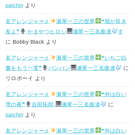
saichin
より
名アレンジャー♬
瀬尾一三の世界
❝我が良き
友よ❞
かまやつヒロシ
瀬尾一三名曲達
す
に
Bobby Black
より
名アレンジャー♬
瀬尾一三の世界
❝いちご白
書をもう一度❞
バンバン
瀬尾一三名曲達
に
リロボーイ
より
名アレンジャー♬
瀬尾一三の世界
❝外は白い
雪の夜❞
吉田拓郎
瀬尾一三名曲達
に
saichin
より
名アレンジャー♬
瀬尾一三の世界
❝外は白い