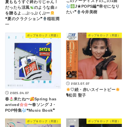
このアーティストのこの1曲
夏ももうすぐ終わりじゃん！
J★POPS編❝幸せになり
だったら涼風
のような曲♬
たい❞
今井美樹
を贈るよ…ぷっぷくぷー
❝夏のクラクション❞
稲垣潤
一
ポップ＆ロック（邦楽）
ポップ＆ロック（邦楽）
2023.07.07
♡続・赤いスイートピー
2025.04.07
🎙松田 聖子
春
来たね〜
Spring has
arrived
〜春ソング J・
POP特集
❝Music Book❞
ポップ＆ロック（邦楽）
ポップ＆ロック（邦楽）