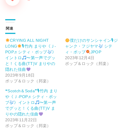
関連
CRYING ALL NIGHT
僕だけのサンシャイン🎙ジ
LONG
🎙竹内 まりや《Ｊ-
ャンク・フジヤマ
シテ
POP♬シティ・ポップ
》
ィ・ポップ
JPOP
イントロ
〜第一声でグッ
2023年12月4日
と！くる曲(TT)V まりやの
ポップ＆ロック（邦楽）
隠れた佳曲
2023年9月18日
ポップ＆ロック（邦楽）
❝Scotch＆Soda❞🎙竹内 まり
や《Ｊ-POP♬シティ・ポッ
プ
》イントロ
〜第一声
でグッと！くる曲(TT)V ま
りやの隠れた佳曲
2023年11月22日
ポップ＆ロック（邦楽）