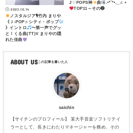
J
POPS神
曲
.•*¨*•.¸¸♬⋆
TOP11～その❷
2023.10.14
ノスタルジア🎙竹内 まりや
《Ｊ-POP♬シティ・ポップ
》イントロ
〜第一声でグッ
と！くる曲(TT)V まりやの隠
れた佳曲
ABOUT US
saichin
【サイチンのプロフィール】 某大手音楽ソフトリテイ
ラーとして、長きにわたりマネージャーを務め、その