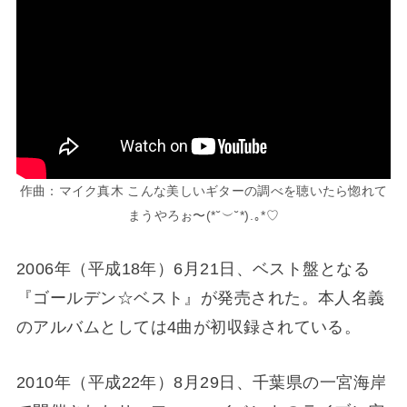
作曲：マイク真木 こんな美しいギターの調べを聴いたら惚れて
まうやろぉ〜(⁠*⁠˘⁠︶⁠˘⁠*⁠)⁠.⁠｡⁠*⁠♡
2006年（平成18年）6月21日、ベスト盤となる
『ゴールデン☆ベスト』が発売された。本人名義
のアルバムとしては4曲が初収録されている。
2010年（平成22年）8月29日、千葉県の一宮海岸