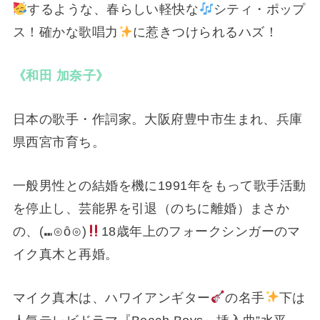
するような、春らしい軽快な
シティ・ポップ
ス！確かな歌唱力
に惹きつけられるハズ！
《和田 加奈子》
日本の歌手・作詞家。大阪府豊中市生まれ、兵庫
県西宮市育ち。
一般男性との結婚を機に1991年をもって歌手活動
を停止し、芸能界を引退（のちに離婚）まさか
の、⁠(⁠⑉⁠⊙⁠ȏ⁠⊙⁠)
18歳年上のフォークシンガーのマ
イク真木と再婚。
マイク真木は、ハワイアンギター
の名手
下は