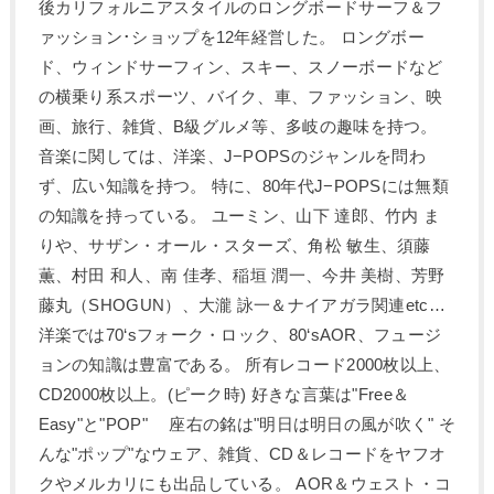
後カリフォルニアスタイルのロングボードサーフ＆フ
ァッション･ショップを12年経営した。 ロングボー
ド、ウィンドサーフィン、スキー、スノーボードなど
の横乗り系スポーツ、バイク、車、ファッション、映
画、旅行、雑貨、B級グルメ等、多岐の趣味を持つ。
音楽に関しては、洋楽、J−POPSのジャンルを問わ
ず、広い知識を持つ。 特に、80年代J−POPSには無類
の知識を持っている。 ユーミン、山下 達郎、竹内 ま
りや、サザン・オール・スターズ、角松 敏生、須藤
薫、村田 和人、南 佳孝、稲垣 潤一、今井 美樹、芳野
藤丸（SHOGUN）、大瀧 詠一＆ナイアガラ関連etc…
洋楽では70‘sフォーク・ロック、80‘sAOR、フュージ
ョンの知識は豊富である。 所有レコード2000枚以上、
CD2000枚以上。(ピーク時) 好きな言葉は"Free＆
Easy"と"POP" 座右の銘は"明日は明日の風が吹く" そ
んな"ポップ"なウェア、雑貨、CD＆レコードをヤフオ
クやメルカリにも出品している。 AOR＆ウェスト・コ