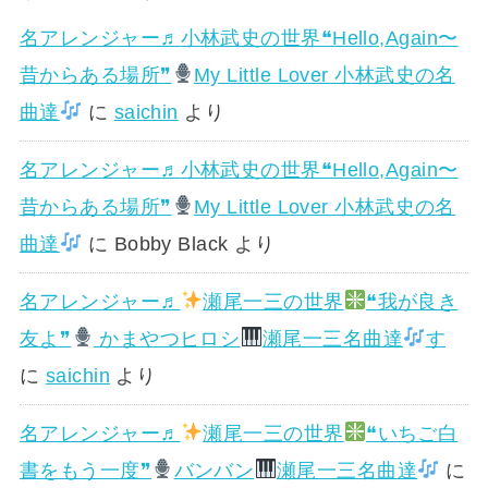
名アレンジャー♬
小林武史の世界❝Hello,Again〜
昔からある場所❞
My Little Lover 小林武史の名
曲達
に
saichin
より
名アレンジャー♬
小林武史の世界❝Hello,Again〜
昔からある場所❞
My Little Lover 小林武史の名
曲達
に
Bobby Black
より
名アレンジャー♬
瀬尾一三の世界
❝我が良き
友よ❞
かまやつヒロシ
瀬尾一三名曲達
す
に
saichin
より
名アレンジャー♬
瀬尾一三の世界
❝いちご白
書をもう一度❞
バンバン
瀬尾一三名曲達
に