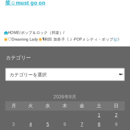
笑☺must go on
HOME
ポップ＆ロック（邦楽）
♡Dreaming Lady
🎙和田 加奈子《Ｊ-POP♬シティ・ポップ
》
カテゴリー
2026年8月
月
火
水
木
金
土
日
1
2
3
4
5
6
7
8
9