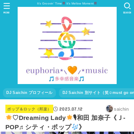
It's Groovin' Time
It's Mellow Moment
MENU
SEARCH
DJ Saichin プロフィール
DJ Saichin 別サイト（笑☺must go
2023.07.12
saichin
ポップ＆ロック（邦楽）
♡Dreaming Lady
🎙和田 加奈子《Ｊ-
POP♬シティ・ポップ
》