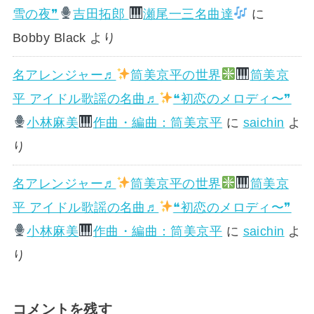
雪の夜❞
吉田拓郎
瀬尾一三名曲達
に
Bobby Black
より
名アレンジャー♬
筒美京平の世界
筒美京
平 アイドル歌謡の名曲♬
❝初恋のメロディ〜❞
小林麻美
作曲・編曲：筒美京平
に
saichin
よ
り
名アレンジャー♬
筒美京平の世界
筒美京
平 アイドル歌謡の名曲♬
❝初恋のメロディ〜❞
小林麻美
作曲・編曲：筒美京平
に
saichin
よ
り
コメントを残す