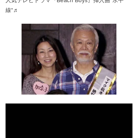
人気テレビドラマ『Beach Boys』挿入曲”水平
線”♬