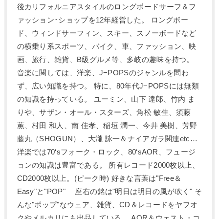
後カリフォルニアスタイルのロングボードサーフ＆フ
ァッション･ショップを12年経営した。 ロングボー
ド、ウィンドサーフィン、スキー、スノーボードなど
の横乗り系スポーツ、バイク、車、ファッション、映
画、旅行、雑貨、B級グルメ等、多岐の趣味を持つ。
音楽に関しては、洋楽、J−POPSのジャンルを問わ
ず、広い知識を持つ。 特に、80年代J−POPSには無類
の知識を持っている。 ユーミン、山下 達郎、竹内 ま
りや、サザン・オール・スターズ、角松 敏生、須藤
薫、村田 和人、南 佳孝、稲垣 潤一、今井 美樹、芳野
藤丸（SHOGUN）、大瀧 詠一＆ナイアガラ関連etc…
洋楽では70‘sフォーク・ロック、80‘sAOR、フュージ
ョンの知識は豊富である。 所有レコード2000枚以上、
CD2000枚以上。(ピーク時) 好きな言葉は"Free＆
Easy"と"POP" 座右の銘は"明日は明日の風が吹く" そ
んな"ポップ"なウェア、雑貨、CD＆レコードをヤフオ
クやメルカリにも出品している。 AOR＆ウェスト・コ