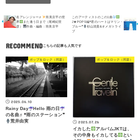
名アレンジャー♬
筒美京平の世
このアーティストのこの1曲
界
また逢う日まで（尾崎紀世
J★POPS編❝君のハートはマリン・
彦）
作曲・編曲：筒美京平
ブルー❞
杉山清貴&オメガトライ
ブ
RECOMMEND
ポップ＆ロック（邦楽）
ポップ＆ロック（邦楽）
2025.06.10
Rainy Day
Hello 雨の日
の名曲♬❝雨のステーション❞
荒井由実
2025.07.26
イカした
アルバムJKTは、
その中身もイカしてる
とい