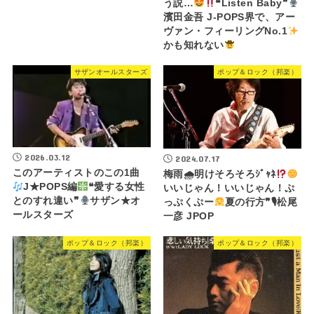
う説…
❝Listen Baby❞
濱田金吾 J-POPS界で、アー
ヴァン・フィーリングNo.1
かも知れない
サザンオールスターズ
ポップ＆ロック（邦楽）
2026.03.12
2024.07.17
このアーティストのこの1曲
梅雨🌧明けそろそろｼﾞｬﾈ
J★POPS編
❝愛する女性
いいじゃん！いいじゃん！ぷ
とのすれ違い❞
サザン★オ
っぷくぷー
夏の行方❞🎙松尾
ールスターズ
一彦 JPOP
ポップ＆ロック（邦楽）
ポップ＆ロック（邦楽）