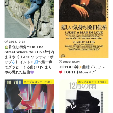
2023.10.24
君住む街角〜On The
Street Where You Live🎙竹内
まりや《Ｊ-POP♬シティ・ポ
2022.12.29
ップ
》イントロ
〜第一声
J
POPS神
曲
.•¨•.¸¸♬⋆
でグッと！くる曲(TT)V まり
TOP11
More♬.*ﾟ
やの隠れた佳曲
ポップ＆ロック（邦楽）
ポップ＆ロック（邦楽）