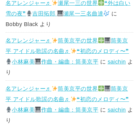
名アレンジャー♬
瀬尾一三の世界
❝外は白い
雪の夜❞
吉田拓郎
瀬尾一三名曲達
に
Bobby Black
より
名アレンジャー♬
筒美京平の世界
筒美京
平 アイドル歌謡の名曲♬
❝初恋のメロディ〜❞
小林麻美
作曲・編曲：筒美京平
に
saichin
よ
り
名アレンジャー♬
筒美京平の世界
筒美京
平 アイドル歌謡の名曲♬
❝初恋のメロディ〜❞
小林麻美
作曲・編曲：筒美京平
に
saichin
よ
り