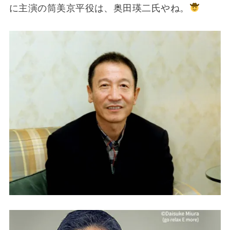
に主演の筒美京平役は、奥田瑛二氏やね。