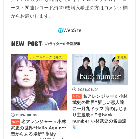
ースト関連レコード約400枚購入希望の方はコメント欄
からお願いします。
NEW POST
ポップ＆ロック（邦楽）
未分類
2026.08.04
名アレンジャー♬
小林
武史の世界❝新しい恋人達
に〜月九ドラマ 海のはじま
2026.08.05
り主題歌♬❞
back
number 小林武史の名曲達
名アレンジャー♬
小林
武史の世界❝Hello,Again〜
昔からある場所❞
My