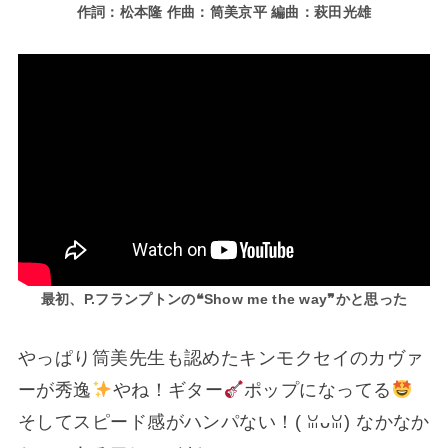
作詞：松本隆 作曲：筒美京平 編曲：萩田光雄
最初、P
.
フランプトンの❝Show me the way❞かと思った
やっぱり筒美先生も認めたキンモクセイのカヴァ
ーが秀逸
やね！ギター
ポップになってる
そしてスピード感がハンパない！(⁠ ⁠ꈍ⁠ᴗ⁠ꈍ⁠) なかなか