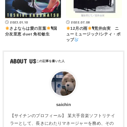
2023.01.10
2022.07.08
さよならは愛の言葉
🎙国
12月の雨
🎙荒井由実 ニ
分友里恵 duet 角松敏生
ューミュージック/シティ・ポ
ップ
ABOUT US
saichin
【サイチンのプロフィール】 某大手音楽ソフトリテイ
ラーとして、長きにわたりマネージャーを務め、その