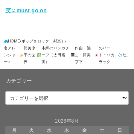
笑☺must go on
HOME
ポップ＆ロック（邦楽）
名アレ
筒美京
木綿のハンカチ
作曲・編
のバー
ンジャ
平の世
ーフ（太田裕
曲：筒美
ト・バカ
だ。
ー♬
界
美）
京平
ラック
カテゴリー
2026年8月
月
火
水
木
金
土
日