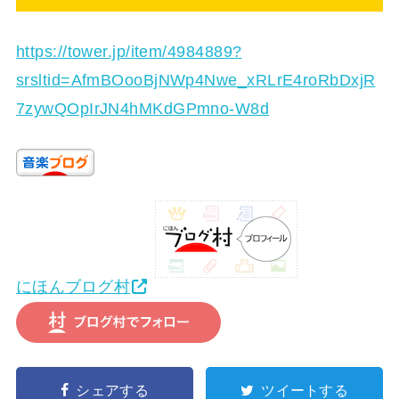
https://tower.jp/item/4984889?
srsltid=AfmBOooBjNWp4Nwe_xRLrE4roRbDxjR
7zywQOpIrJN4hMKdGPmno-W8d
にほんブログ村
シェアする
ツイートする