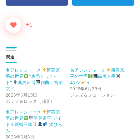
+1
関連
名アレンジャー♬
筒美京
名アレンジャー♬
筒美京
平の世界
❝哀愁トゥナイ
平の世界
筒美京平
ト❞
桑名正博
作曲：筒美
JAZZ
♬
京平
2026年6月29日
2026年6月19日
ジャズ＆フュージョン
ポップ＆ロック（邦楽）
名アレンジャー♬
筒美京
平の世界
筒美京平 アイ
ドル新御三家
郷ひろ
み
2026年6月6日