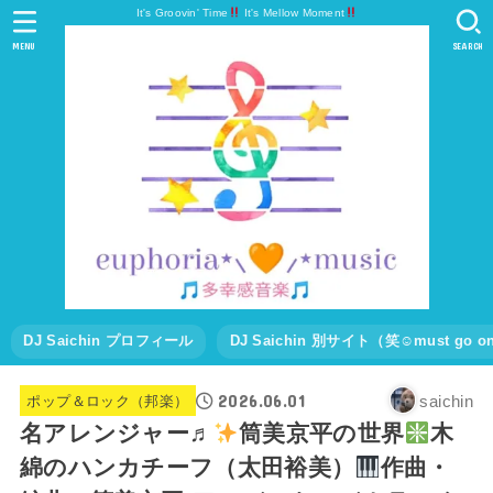
It's Groovin' Time
It's Mellow Moment
MENU
SEARCH
DJ Saichin プロフィール
DJ Saichin 別サイト（笑☺must go
2026.06.01
saichin
ポップ＆ロック（邦楽）
名アレンジャー♬
筒美京平の世界
木
綿のハンカチーフ（太田裕美）
作曲・