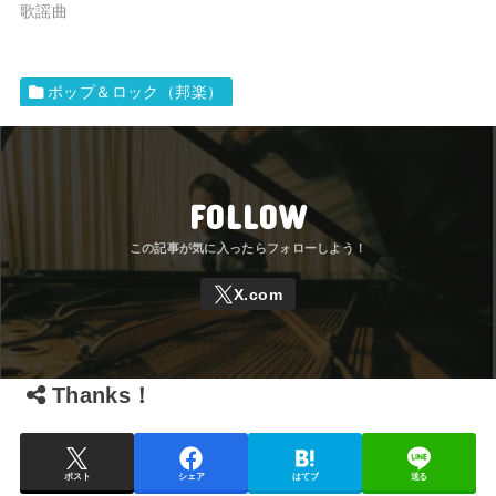
歌謡曲
ポップ＆ロック（邦楽）
FOLLOW
Thanks！
ポスト
シェア
はてブ
送る