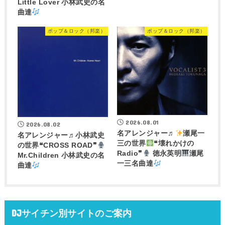
Little Lover 小林武史の名
曲達
ポップ＆ロック（邦楽）
ポップ＆ロック（邦楽）
2026.08.01
2026.08.02
名アレンジャー♬
瀬尾一
名アレンジャー♬
小林武史
三の世界
❝壊れかけの
の世界❝CROSS ROAD❞
Radio❞
徳永英明
瀬尾
Mr.Children 小林武史の名
一三名曲達
曲達
DJサイチン別サイトのご案内