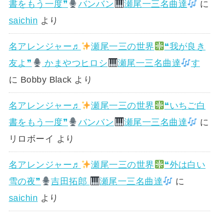
書をもう一度❞
バンバン
瀬尾一三名曲達
に
saichin
より
名アレンジャー♬
瀬尾一三の世界
❝我が良き
友よ❞
かまやつヒロシ
瀬尾一三名曲達
す
に
Bobby Black
より
名アレンジャー♬
瀬尾一三の世界
❝いちご白
書をもう一度❞
バンバン
瀬尾一三名曲達
に
リロボーイ
より
名アレンジャー♬
瀬尾一三の世界
❝外は白い
雪の夜❞
吉田拓郎
瀬尾一三名曲達
に
saichin
より