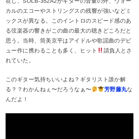
在し、SOLB-352A2がギターの音量の外、ヴォー
カルのエコーやストリングスの残響が強いなどミ
ックスが異なる。このイントロのスピード感のあ
る弦楽器の響きがこの曲の最大の聴きどころだと
思う。当時、筒美京平はアイドルや歌謡曲のデビ
ュー作に携わることも多く、ヒット
請負人とさ
れていた。
このギター気持ちいいよね？ギタリスト誰か解
る？？わかんねぇ〜だろうなぁ〜
芳野藤丸
な
んだよ！