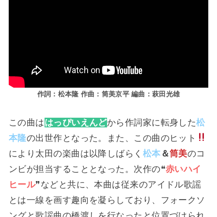
作詞：松本隆 作曲：筒美京平 編曲：萩田光雄
この曲は
はっぴいえんど
から作詞家に転身した
松
本隆
の出世作となった。また、この曲のヒット
により太田の楽曲は以降しばらく
松本
＆
筒美
のコ
ンビが担当することとなった。次作の❝
赤いハイ
ヒール
❞などと共に、本曲は従来のアイドル歌謡
とは一線を画す趣向を凝らしており、フォークソ
ングと歌謡曲の橋渡しを行なったと位置づけられ