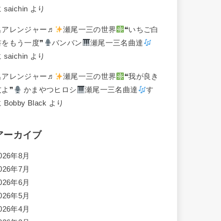
に
saichin
より
名アレンジャー♬
瀬尾一三の世界
❝いちご白
書をもう一度❞
バンバン
瀬尾一三名曲達
に
saichin
より
名アレンジャー♬
瀬尾一三の世界
❝我が良き
友よ❞
かまやつヒロシ
瀬尾一三名曲達
す
に
Bobby Black
より
アーカイブ
026年8月
026年7月
026年6月
026年5月
026年4月