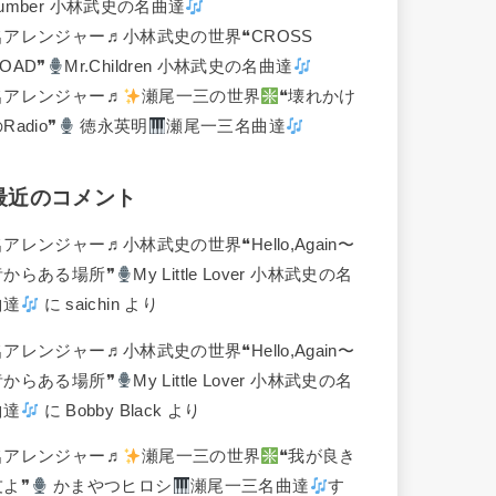
umber 小林武史の名曲達
名アレンジャー♬
小林武史の世界❝CROSS
OAD❞
Mr.Children 小林武史の名曲達
名アレンジャー♬
瀬尾一三の世界
❝壊れかけ
Radio❞
徳永英明
瀬尾一三名曲達
最近のコメント
名アレンジャー♬
小林武史の世界❝Hello,Again〜
昔からある場所❞
My Little Lover 小林武史の名
曲達
に
saichin
より
名アレンジャー♬
小林武史の世界❝Hello,Again〜
昔からある場所❞
My Little Lover 小林武史の名
曲達
に
Bobby Black
より
名アレンジャー♬
瀬尾一三の世界
❝我が良き
友よ❞
かまやつヒロシ
瀬尾一三名曲達
す