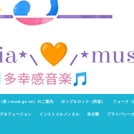
ト（笑☺must go on）のご案内
ポップ＆ロック（邦楽）
フォーク（
ズ＆フュージョン
インストゥルメンタル
未分類
プライバシー