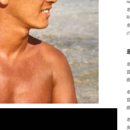
n
R
の