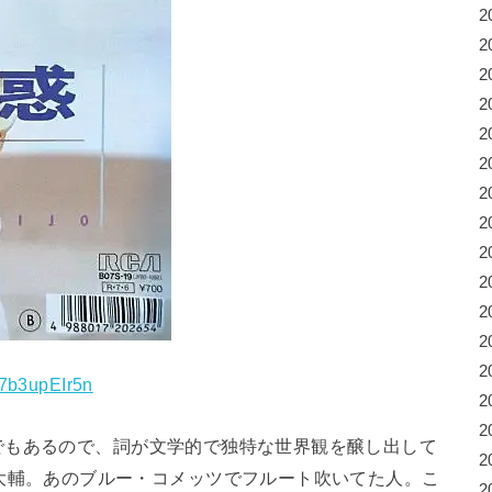
2
2
2
2
2
2
2
2
2
2
2
2
2
7b3upEIr5n
2
2
でもあるので、詞が文学的で独特な世界観を醸し出して
2
大輔。あのブルー・コメッツでフルート吹いてた人。こ
2