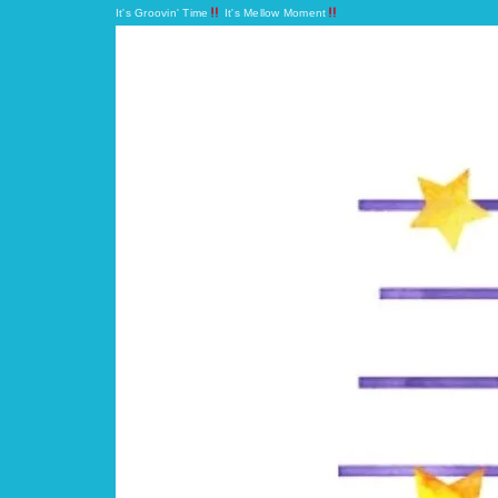
It's Groovin' Time
It's Mellow Moment