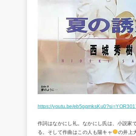
https://youtu.be/eb5gqmksKu0?si=YOR301
作詞はなかにし礼。なかにし氏は、小説家
る。そして作曲はこの人も陽キャ
の井上