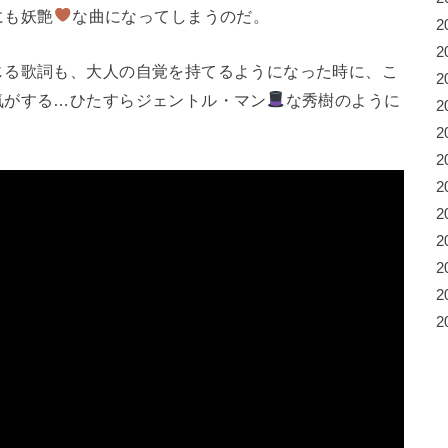
にも妖艶
な曲になってしまうのだ。
2
2
じる歌詞も、大人の自覚を持てるようになった時に、こ
2
気がする…ひたすらジェントル・マン
な秀樹のように
2
2
2
2
2
2
2
2
2