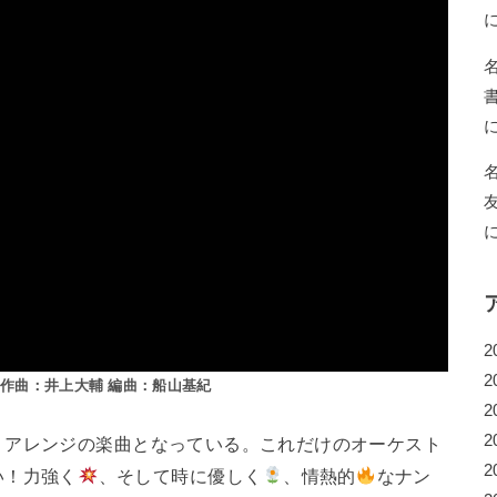
2
2
 作曲：井上大輔 編曲：船山基紀
2
2
・アレンジの楽曲となっている。これだけのオーケスト
2
い！力強く
、そして時に優しく
、情熱的
なナン