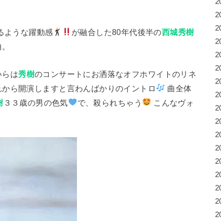
2
2
2
るような躍動感
が融合した80年代後半の
西城秀樹
2
曲。
2
2
いらは
秀樹
のコンサートにお洒落なオフホワイトのリネ
2
れから開演しますと言わんばかりのイントロ
曲全体
2
樹
３３歳の男の色気
で、殺られちゃう
こんなヴォ
2
2
2
2
2
2
2
2
2