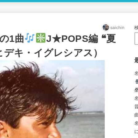
saichin
の1曲
J★POPS編 ❝夏
ヒデキ・イグレシアス）