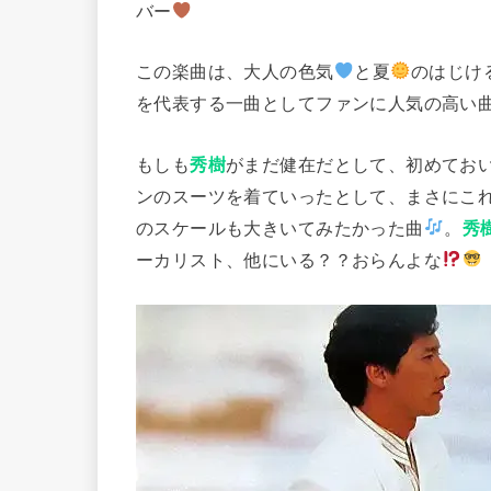
バー
この楽曲は、大人の色気
と夏
のはじけ
を代表する一曲としてファンに人気の高い
もしも
秀樹
がまだ健在だとして、初めてお
ンのスーツを着ていったとして、まさにこ
のスケールも大きいてみたかった曲
。
秀
ーカリスト、他にいる？？おらんよな