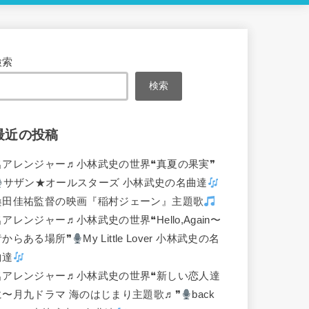
検索
検索
最近の投稿
名アレンジャー♬
小林武史の世界❝真夏の果実❞
サザン★オールスターズ 小林武史の名曲達
桑田佳祐監督の映画『稲村ジェーン』主題歌
名アレンジャー♬
小林武史の世界❝Hello,Again〜
昔からある場所❞
My Little Lover 小林武史の名
曲達
名アレンジャー♬
小林武史の世界❝新しい恋人達
に〜月九ドラマ 海のはじまり主題歌♬❞
back