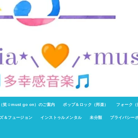
ト（笑☺must go on）のご案内
ポップ＆ロック（邦楽）
フォーク（
ズ＆フュージョン
インストゥルメンタル
未分類
プライバシー