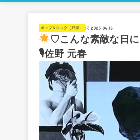
2023.04.16
ポップ＆ロック（邦楽）
♡こんな素敵な日には〜O
🎙佐野 元春