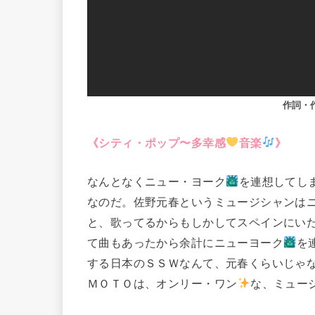
作詞・
《シティ・ポップ〜多幸感
音楽
》
なんとなくニュー・ヨーク
を連想してし
なのだ。佐野元春というミュージシャンは
と、歌ってるからもしかしてスペインにいたの？(⁠⑉
て曲もあったから余計にニューヨーク
を
する日本のＳＳＷなんて、元春くらいじゃ
ＭＯＴＯは、オンリー・ワン
な、ミュー