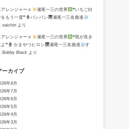
名アレンジャー♬
瀬尾一三の世界
❝いちご白
書をもう一度❞
バンバン
瀬尾一三名曲達
に
saichin
より
名アレンジャー♬
瀬尾一三の世界
❝我が良き
友よ❞
かまやつヒロシ
瀬尾一三名曲達
す
に
Bobby Black
より
アーカイブ
026年8月
026年7月
026年6月
026年5月
026年4月
026年3月