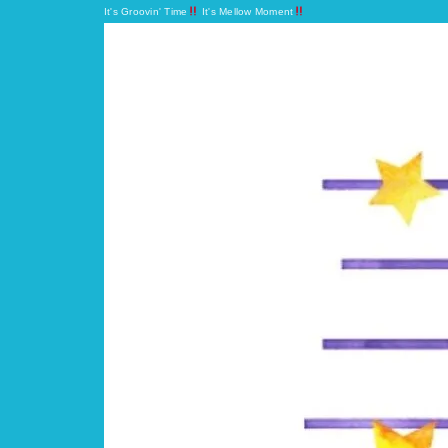
It's Groovin' Time
It's Mellow Moment