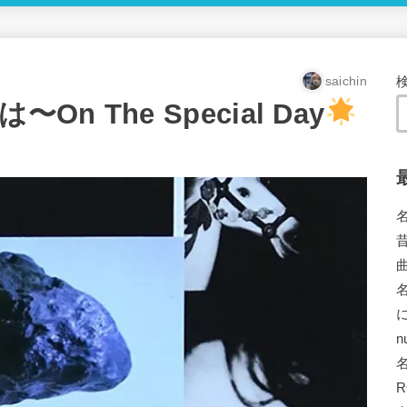
saichin
n The Special Day
n
R