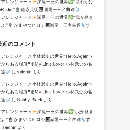
名アレンジャー♬
瀬尾一三の世界
❝壊れかけ
Radio❞
徳永英明
瀬尾一三名曲達
名アレンジャー♬
瀬尾一三の世界
❝我が良き
友よ❞
かまやつヒロシ
瀬尾一三名曲達
す
最近のコメント
名アレンジャー♬
小林武史の世界❝Hello,Again〜
昔からある場所❞
My Little Lover 小林武史の名
曲達
に
saichin
より
名アレンジャー♬
小林武史の世界❝Hello,Again〜
昔からある場所❞
My Little Lover 小林武史の名
曲達
に
Bobby Black
より
名アレンジャー♬
瀬尾一三の世界
❝我が良き
友よ❞
かまやつヒロシ
瀬尾一三名曲達
す
に
saichin
より