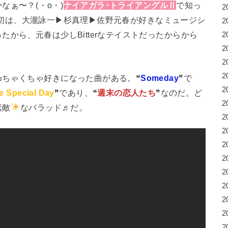
？(⁠・⁠o⁠・⁠)
ナイアガラ･トライアングルⅡ
で知っ
2
)？当初は、大瀧詠一▶杉真理▶佐野元春が好きなミュージシ
2
から、元春は少しBitterなテイストだったからから
2
2
2
2
めちゃくちゃ好きになった曲がある。❝
Someday
❞で
2
e Special Day
❞であり、❝
週末の恋人たち
❞なのだ。ど
2
素敵
なバラッド♬だ。
2
2
2
2
2
2
2
2
2