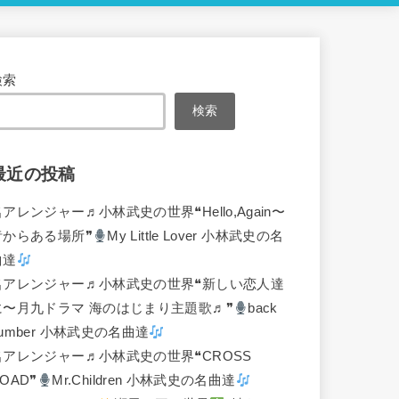
検索
検索
最近の投稿
名アレンジャー♬
小林武史の世界❝Hello,Again〜
昔からある場所❞
My Little Lover 小林武史の名
曲達
名アレンジャー♬
小林武史の世界❝新しい恋人達
に〜月九ドラマ 海のはじまり主題歌♬❞
back
umber 小林武史の名曲達
名アレンジャー♬
小林武史の世界❝CROSS
OAD❞
Mr.Children 小林武史の名曲達