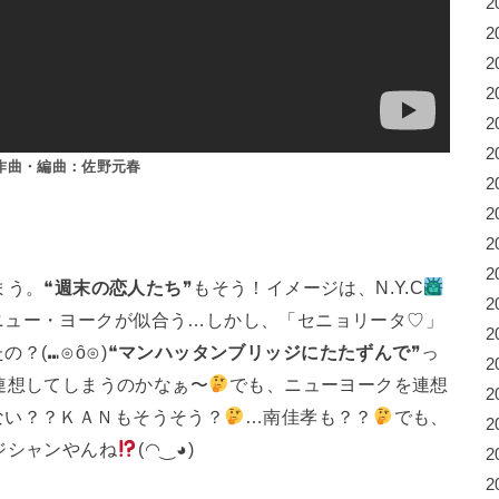
2
2
2
2
2
2
作曲・編曲：佐野元春
2
2
2
2
まう。❝
週末の恋人たち
❞もそう！イメージは、N.Y.C
2
ニュー・ヨークが似合う…しかし、「セニョリータ♡」
2
⁠⊙⁠ȏ⁠⊙⁠)❝
マンハッタンブリッジにたたずんで
❞っ
2
連想してしまうのかなぁ〜
でも、ニューヨークを連想
2
ない？？ＫＡＮもそうそう？
…南佳孝も？？
でも、
2
ジシャンやんね
(⁠◠⁠‿⁠◕⁠)
2
2