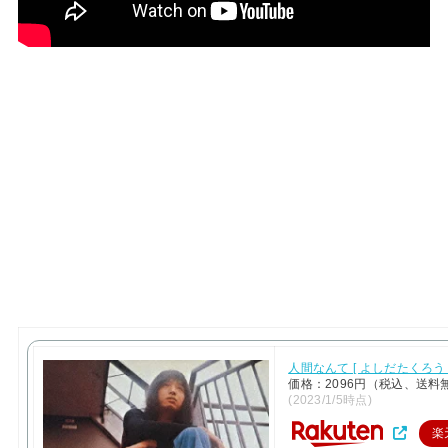
人間なんて [ よしだたくろう 
価格：2096円（税込、送料
(2023/1/5時点)
楽