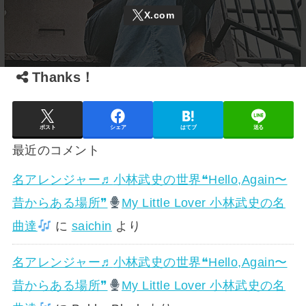
Thanks！
ポスト
シェア
はてブ
送る
最近のコメント
名アレンジャー♬
小林武史の世界❝Hello,Again〜
昔からある場所❞
My Little Lover 小林武史の名
曲達
に
saichin
より
名アレンジャー♬
小林武史の世界❝Hello,Again〜
昔からある場所❞
My Little Lover 小林武史の名