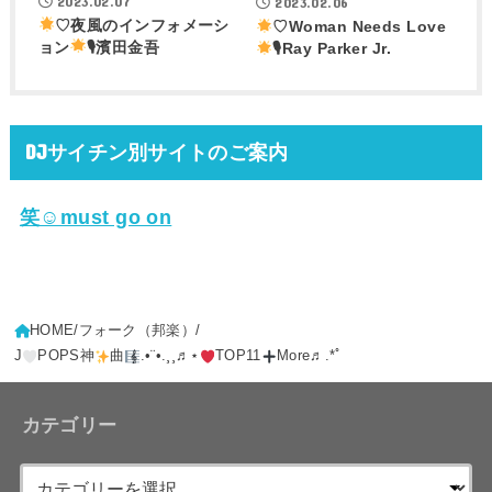
2023.02.07
2023.02.06
♡夜風のインフォメーシ
♡Woman Needs Love
ョン
🎙濱田金吾
🎙Ray Parker Jr.
DJサイチン別サイトのご案内
笑☺must go on
HOME
フォーク（邦楽）
J
POPS神
曲
.•¨•.¸¸♬⋆
TOP11
More♬.*ﾟ
カテゴリー