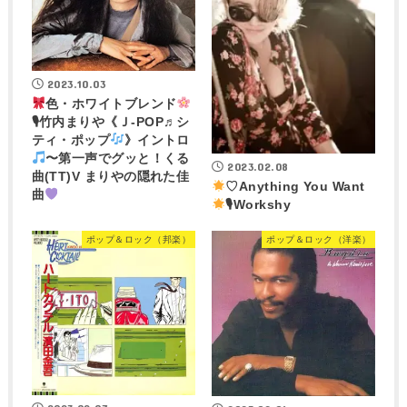
2023.10.03
色・ホワイトブレンド
🎙竹内まりや《Ｊ-POP♬シ
ティ・ポップ
》イントロ
〜第一声でグッと！くる
2023.02.08
曲(TT)V まりやの隠れた佳
♡Anything You Want
曲
🎙Workshy
ポップ＆ロック（邦楽）
ポップ＆ロック（洋楽）