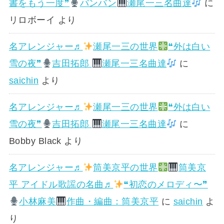
書をもう一度❞
バンバン
瀬尾一三名曲達
に
リロボーイ
より
名アレンジャー♬
瀬尾一三の世界
❝外は白い
雪の夜❞
吉田拓郎
瀬尾一三名曲達
に
saichin
より
名アレンジャー♬
瀬尾一三の世界
❝外は白い
雪の夜❞
吉田拓郎
瀬尾一三名曲達
に
Bobby Black
より
名アレンジャー♬
筒美京平の世界
筒美京
平 アイドル歌謡の名曲♬
❝初恋のメロディ〜❞
小林麻美
作曲・編曲：筒美京平
に
saichin
よ
り