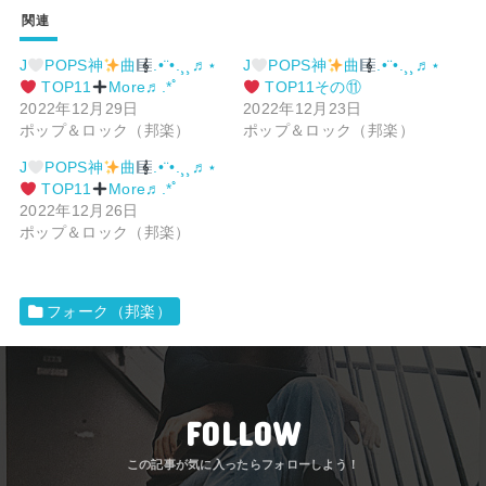
関連
J
POPS神
曲
.•¨•.¸¸♬⋆
J
POPS神
曲
.•¨•.¸¸♬⋆
TOP11
More♬.*ﾟ
TOP11その⑪
2022年12月29日
2022年12月23日
ポップ＆ロック（邦楽）
ポップ＆ロック（邦楽）
J
POPS神
曲
.•¨•.¸¸♬⋆
TOP11
More♬.*ﾟ
2022年12月26日
ポップ＆ロック（邦楽）
フォーク（邦楽）
FOLLOW