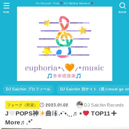
It's Groovin' Time
It's Mellow Moment
MENU
SEARCH
DJ Saichin プロフィール
DJ Saichin 別サイト（笑☺must go
2023.01.02
DJ Saichin Records
フォーク（邦楽）
J
POPS神
曲
.•¨•.¸¸♬⋆
TOP11
More♬.*ﾟ