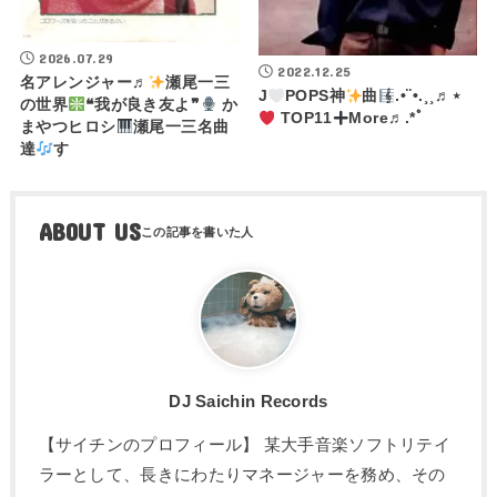
2026.07.29
2022.12.25
名アレンジャー♬
瀬尾一三
J
POPS神
曲
.•¨•.¸¸♬⋆
の世界
❝我が良き友よ❞
か
TOP11
More♬.*ﾟ
まやつヒロシ
瀬尾一三名曲
達
す
ABOUT US
DJ Saichin Records
【サイチンのプロフィール】 某大手音楽ソフトリテイ
ラーとして、長きにわたりマネージャーを務め、その