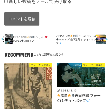
新しい投稿をメールで受け取る
J
POPS神
曲
.•¨•.¸¸♬⋆TOP11
J
POPS神
曲
.•¨•.¸¸♬⋆
More♬.*ﾟ山下達郎 シティ・ポッ
TOP11
More♬.*ﾟ
プ
RECOMMEND
フォーク（邦楽）
フォーク（邦楽）
2022.12.10
流星
吉田拓郎 フォー
ク/シティ・ポップ