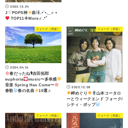
2022.12.24
J
POPS神
曲
.•¨•.¸¸♬⋆
TOP11
More♬.*ﾟ
フォーク（邦楽）
フォーク（邦楽）
2024.04.16
春だったね🎙吉田拓郎
euphoria
music〜多幸感
音楽 Spring Has Come〜
2022.12.08
春歌
春の名曲
10選♬
岬めぐり
山本コータロ
ーとウィークエンド フォーク/
シティ・ポップ
フォーク（邦楽）
フォーク（邦楽）