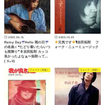
2025.06.16
2022.10.25
Rainy Day
Hello 雨の日
元気です
🎙吉田拓郎 フ
の名曲♬❝たどり着いたらいつ
ォーク・ニューミュージック
も雨降り❞
吉田拓郎 カッコ
良かったよなぁ〜拓郎って…
(⁠ ⁠ꈍ⁠ᴗ⁠ꈍ⁠)
フォーク（邦楽）
フォーク（邦楽）