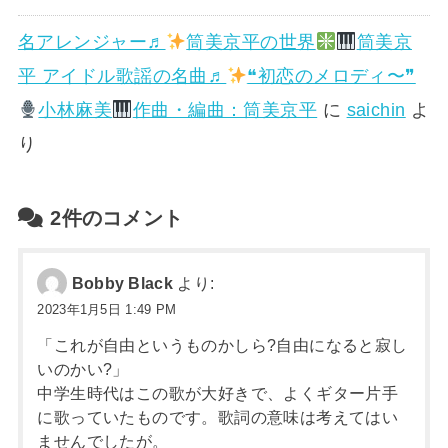
名アレンジャー♬
筒美京平の世界
筒美京
平 アイドル歌謡の名曲♬
❝初恋のメロディ〜❞
小林麻美
作曲・編曲：筒美京平
に
saichin
よ
り
2件のコメント
Bobby Black
より:
2023年1月5日 1:49 PM
「これが自由というものかしら?自由になると寂し
いのかい?」
中学生時代はこの歌が大好きで、よくギター片手
に歌っていたものです。歌詞の意味は考えてはい
ませんでしたが。