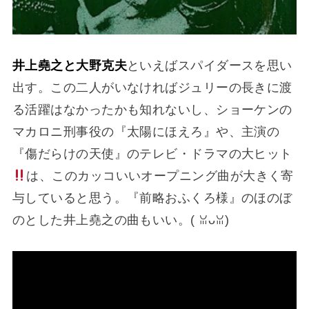
井上堯之と大野克夫
といえばスパイダースを思い
出す。この二人がいなければジュリーの長きに渡
る活躍はなかったかも知れないし、ショーケンの
マカロニ刑事役の『太陽にほえろ』や、主演の
『傷だらけの天使』のテレビ・ドラマの大ヒット
は、このカッコいいオープニング曲が大きく寄
与していると思う。『前略おふくろ様』のほのぼ
のとした井上堯之の曲もいい。(⁠ ⁠ꈍ⁠ᴗ⁠ꈍ⁠)