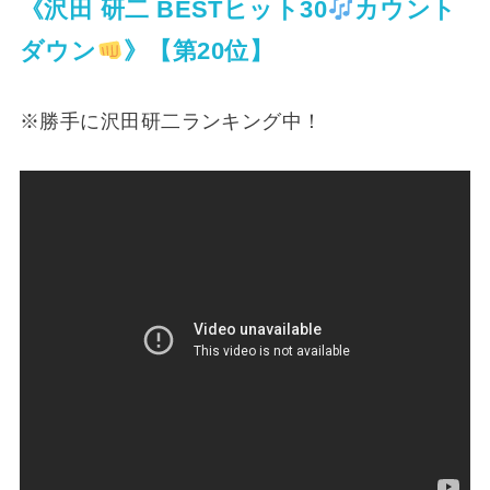
《沢田 研二 BESTヒット30
カウント
ダウン
》【第20位】
※勝手に沢田研二ランキング中！