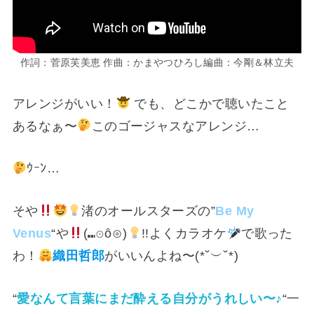
作詞：菅原芙美恵 作曲：かまやつひろし編曲：今剛＆林立夫
アレンジがいい！
でも、どこかで聴いたこと
あるなぁ〜
このゴージャスなアレンジ…
ｳｰﾝ…
そや
渚のオールスターズの”
Be My
Venus
“や
(⁠⑉⁠⊙⁠ȏ⁠⊙⁠)
!!よくカラオケ
で歌った
わ！
織田哲郎
がいいんよね〜(⁠*⁠˘⁠︶⁠˘⁠*⁠)⁠
“
愛なんて言葉にまだ酔える自分がうれしい〜♪
“一