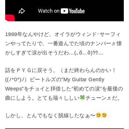
1989年なんやけど、オイラがウィンド･サーフィ
ンやってたりで、一番遊んでた頃のナンバー♬懐
かしすぎて涙が出そうだわ…(⁠｡⁠ŏ⁠﹏⁠ŏ⁠)ｳｳ…
話をＰＹＧに戻そう。（まだ終わらんのかい！
((⁠ﾉ⁠*⁠0⁠*⁠)⁠ﾉ）ビートルズの”My Guitar Gently
Weeps”をチョイと拝借した”初めての涙”を最後の
曲にしよう。とても瑞々ししい
チューン♬だ。
しかし、とんでもなく脱線したなぁ〜