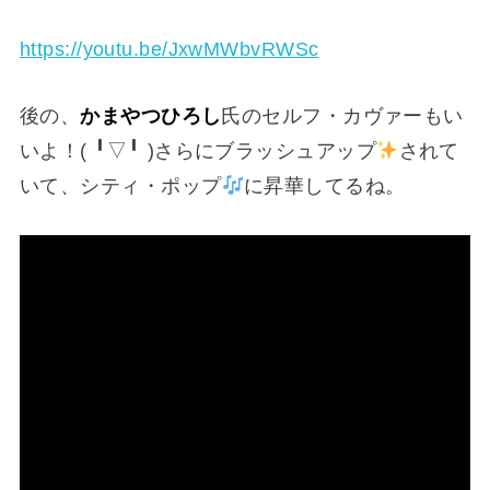
https://youtu.be/JxwMWbvRWSc
後の、
かまやつひろし
氏のセルフ・カヴァーもい
いよ！(⁠ ⁠╹⁠▽⁠╹⁠ ⁠)さらにブラッシュアップ
されて
いて、シティ・ポップ
に昇華してるね。