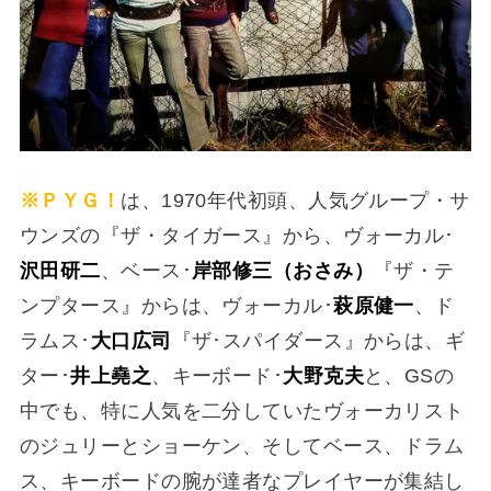
※ＰＹＧ！
は、1970年代初頭、人気グループ・サ
ウンズの『ザ・タイガース』から、ヴォーカル･
沢田研二
、ベース･
岸部修三（おさみ）
『ザ・テ
ンプタース』からは、ヴォーカル･
萩原健一
、ド
ラムス･
大口広司
『ザ･スパイダース』からは、ギ
ター･
井上堯之
、キーボード･
大野克夫
と、GSの
中でも、特に人気を二分していたヴォーカリスト
のジュリーとショーケン、そしてベース、ドラム
ス、キーボードの腕が達者なプレイヤーが集結し