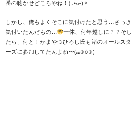
番の聴かせどころやね！(⁠｡⁠•̀⁠ᴗ⁠-⁠)⁠✧
しかし、俺もよくそこに気付けたと思う…さっき
気付いたんだもの…
一体、何年越しに？？そし
たら、何と！かまやつひろし氏も渚のオールスタ
ーズに参加してたんよね〜(⁠⑉⁠⊙⁠ȏ⁠⊙⁠)