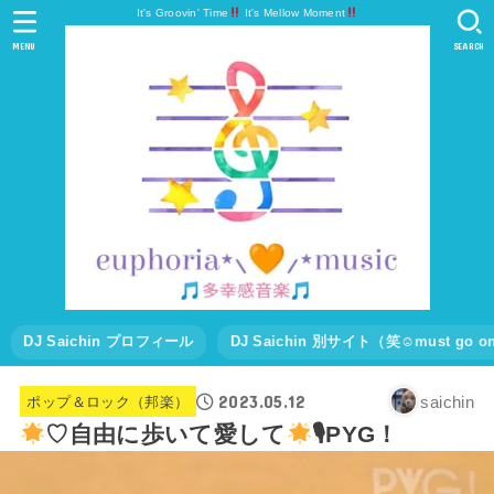
It's Groovin' Time
It's Mellow Moment
MENU
SEARCH
DJ Saichin プロフィール
DJ Saichin 別サイト（笑☺must go
2023.05.12
saichin
ポップ＆ロック（邦楽）
♡自由に歩いて愛して
🎙PYG！