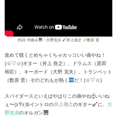
作詞･作曲＆
：大野克夫
井上堯之
数原 晋
改めて聴くとめちゃくちゃカッコいい曲やね！
(⁠☆⁠▽⁠☆⁠)ギター（井上 堯之）、ドラムス（原田
裕臣）、キーボード（大野 克夫）、トランペット
（数原 晋）そのどれもが熱く
だ！(⁠☆⁠▽⁠☆⁠)
スパイダースといえばやはりこの曲やね☝️いいね
ぇ〜(≧∇≦)bイントロの
井上堯之
のギター
に、
大
野克夫
のオルガン