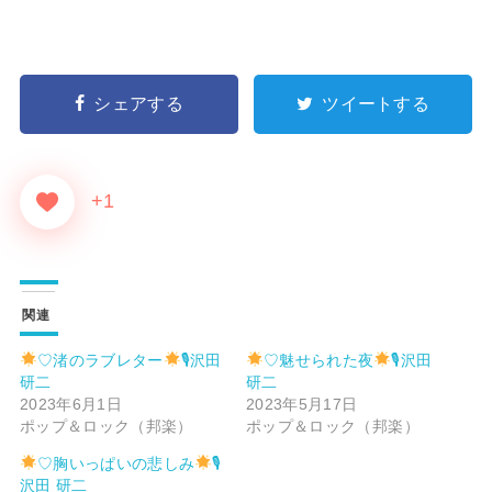
シェアする
ツイートする
+1
関連
♡渚のラブレター
🎙沢田
♡魅せられた夜
🎙沢田
研二
研二
2023年6月1日
2023年5月17日
ポップ＆ロック（邦楽）
ポップ＆ロック（邦楽）
♡胸いっぱいの悲しみ
🎙
沢田 研二