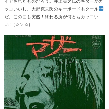
イアされたものだろう。井上堯之氏のギターがカ
ッコいいし、大野克夫氏のキーボードもクール
だ。この曲も突然！終わる所が何ともカッコい
い！(⁠☆⁠▽⁠☆⁠)