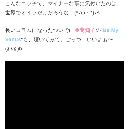
こんなニッチで、マイナーな事に気付いたのは、
世界でオイラだけだろうな…(*ﾉω・*)ﾃﾍ
長いコラムになったついでに
亜蘭知子
の”
Be My
Venus
“も、聴いてみて。ごっつ！いいよぉ〜
(≧∇≦)b