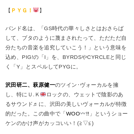
【
ＰＹＧ！
】
バンド名は、「GS時代の華々しさとはおさらば
して、ブタのように蔑まされたって、ただただ自
分たちの音楽を追究していこう！」という意味を
込め、PIG!の「I」を、BYRDSやCYRCLEと同じ
く「Y」とスペルしてPYGに。
沢田研二、萩原健一
のツイン･ヴォーカルを擁
し、特にＵ.Ｋ
ロックの、ウェットで陰影のあ
るサウンド♬に、沢田の美しいヴォーカルが特徴
的だった。この曲中で「
WOO
!!
」というショー
ケンのかけ声がカッコいい！(⁠≧⁠▽⁠≦⁠)