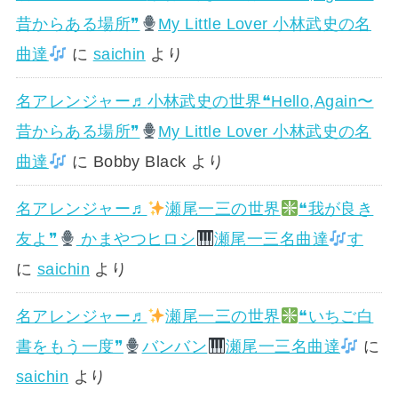
昔からある場所❞
My Little Lover 小林武史の名
曲達
に
saichin
より
名アレンジャー♬
小林武史の世界❝Hello,Again〜
昔からある場所❞
My Little Lover 小林武史の名
曲達
に
Bobby Black
より
名アレンジャー♬
瀬尾一三の世界
❝我が良き
友よ❞
かまやつヒロシ
瀬尾一三名曲達
す
に
saichin
より
名アレンジャー♬
瀬尾一三の世界
❝いちご白
書をもう一度❞
バンバン
瀬尾一三名曲達
に
saichin
より