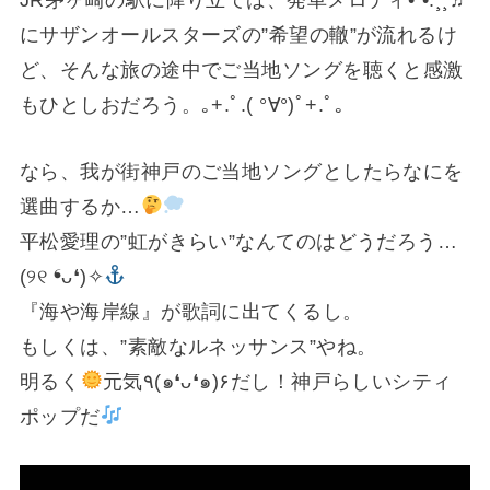
にサザンオールスターズの”希望の轍”が流れるけ
ど、そんな旅の途中でご当地ソングを聴くと感激
もひとしおだろう。｡+.ﾟ.( °∀°)ﾟ+.ﾟ｡
なら、我が街神戸のご当地ソングとしたらなにを
選曲するか…
平松愛理の”虹がきらい”なんてのはどうだろう…
(୨୧ ❛ᴗ❛)✧
『海や海岸線』が歌詞に出てくるし。
もしくは、”素敵なルネッサンス”やね。
明るく
元気٩(๑❛ᴗ❛๑)۶だし！神戸らしいシティ
ポップだ