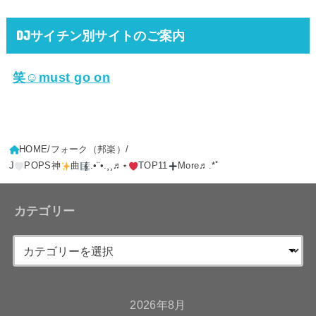
DJサイチン別サイトのご案内
笑☺must go on
HOME
フォーク（邦楽）
J
POPS神
曲
.•¨•.¸¸♬⋆
TOP11
More♬.*ﾟ
カテゴリー
2026年8月