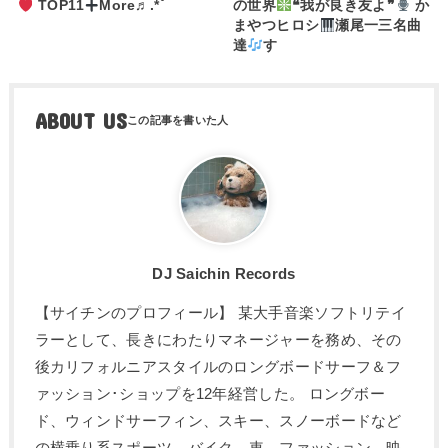
TOP11
More♬.*ﾟ
の世界
❝我が良き友よ❞
か
まやつヒロシ
瀬尾一三名曲
達
す
ABOUT US
DJ Saichin Records
【サイチンのプロフィール】 某大手音楽ソフトリテイ
ラーとして、長きにわたりマネージャーを務め、その
後カリフォルニアスタイルのロングボードサーフ＆フ
ァッション･ショップを12年経営した。 ロングボー
ド、ウィンドサーフィン、スキー、スノーボードなど
の横乗り系スポーツ、バイク、車、ファッション、映