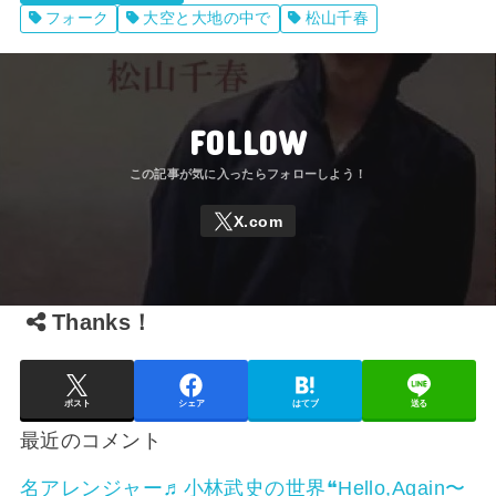
フォーク
大空と大地の中で
松山千春
FOLLOW
Thanks！
ポスト
シェア
はてブ
送る
最近のコメント
名アレンジャー♬
小林武史の世界❝Hello,Again〜