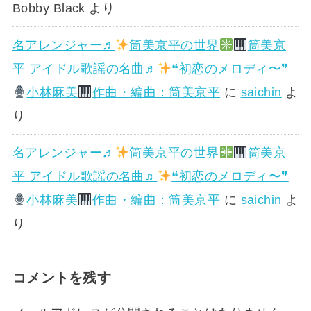
Bobby Black
より
名アレンジャー♬
筒美京平の世界
筒美京
平 アイドル歌謡の名曲♬
❝初恋のメロディ〜❞
小林麻美
作曲・編曲：筒美京平
に
saichin
よ
り
名アレンジャー♬
筒美京平の世界
筒美京
平 アイドル歌謡の名曲♬
❝初恋のメロディ〜❞
小林麻美
作曲・編曲：筒美京平
に
saichin
よ
り
コメントを残す