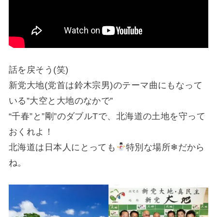
話を戻そう(笑)
新党大地(党首は鈴木宗男)のテーマ曲にもなって
いる”大空と大地のなかで”
“千春”と”剛”のダブルTで、北海道の土地を守って
おくれよ！
北海道は日本人にとっても
特別な場所❄だから
ね。