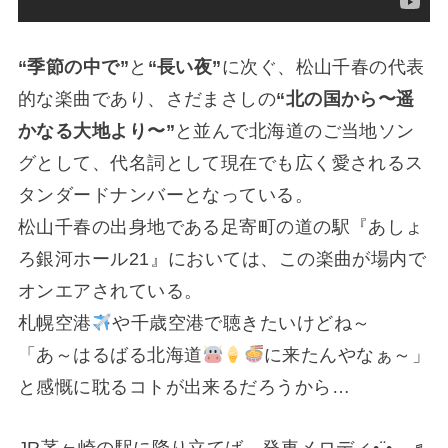
“季節の中で”
と
“長い夜”
に次ぐ、松山千春の代表
的な楽曲であり、さだまさしの
“北の国から〜遥
かなる大地より〜”
と並んで北海道のご当地ソン
グとして、代名詞として現在でも広く愛されるス
タンダードナンバーとなっている。
松山千春の出身地である足寄町の道の駅『あしょ
ろ銀河ホール21』においては、この楽曲が場内で
オンエアされている。
札幌空港
や千歳空港で聴きたいけどね～
「あ～はるばる北海道
に来たんやなぁ～」
と感慨に耽るコトが出来るだろうから…
JR茅ヶ崎の駅に降り立てば、発車メロディ•
¨
•.¸¸♬