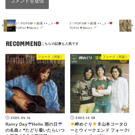
J
POPS神
曲
.•¨•.¸¸♬⋆
J
POPS神
曲
.•¨•.¸¸♬⋆
TOP11
More♬.*ﾟ
TOP11
More♬.*ﾟ
RECOMMEND
フォーク（邦楽）
フォーク（邦楽）
2025.06.16
2022.12.08
Rainy Day
Hello 雨の日
岬めぐり
山本コータロ
の名曲♬❝たどり着いたらいつ
ーとウィークエンド フォーク/