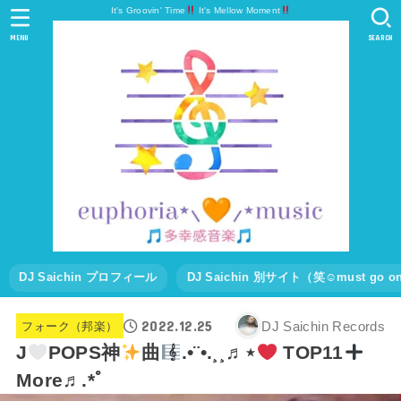
It's Groovin' Time
It's Mellow Moment
MENU
SEARCH
DJ Saichin プロフィール
DJ Saichin 別サイト（笑☺must go
2022.12.25
DJ Saichin Records
フォーク（邦楽）
J
POPS神
曲
.•¨•.¸¸♬⋆
TOP11
More♬.*ﾟ