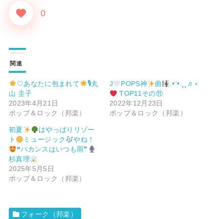
0
関連
♡あなたに包まれて
🎙丸
J
POPS神
曲
.•¨•.¸¸♬⋆
山 圭子
TOP11その⑪
2023年4月21日
2022年12月23日
ポップ＆ロック（邦楽）
ポップ＆ロック（邦楽）
初夏
はやっぱりリゾー
ト
ミュージック
やね！
❝バカンスはいつも雨❞
杉真理
2025年5月5日
ポップ＆ロック（邦楽）
フォーク（邦楽）