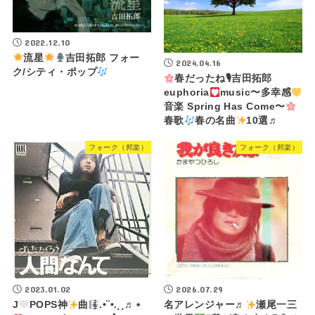
2022.12.10
流星
吉田拓郎 フォー
2024.04.16
ク/シティ・ポップ
春だったね🎙吉田拓郎
euphoria
music〜多幸感
音楽 Spring Has Come〜
春歌
春の名曲
10選♬
フォーク（邦楽）
フォーク（邦楽）
2023.01.02
2026.07.29
J
POPS神
曲
.•¨•.¸¸♬⋆
名アレンジャー♬
瀬尾一三