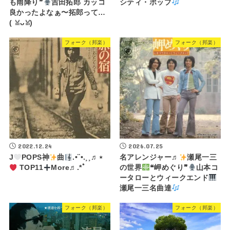
も雨降り❞
吉田拓郎 カッコ
シティ・ポップ
良かったよなぁ〜拓郎って…
(⁠ ⁠ꈍ⁠ᴗ⁠ꈍ⁠)
フォーク（邦楽）
フォーク（邦楽）
2022.12.24
2026.07.25
J
POPS神
曲
.•¨•.¸¸♬⋆
名アレンジャー♬
瀬尾一三
TOP11
More♬.*ﾟ
の世界
❝岬めぐり❞
山本コ
ータローとウィークエンド
瀬尾一三名曲達
フォーク（邦楽）
フォーク（邦楽）