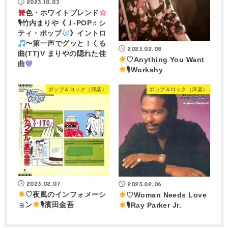
2023.10.03
色・ホワイトブレンド
🎙竹内まりや《Ｊ-POP♬シ
ティ・ポップ
》イントロ
〜第一声でグッと！くる
2023.02.08
曲(TT)V まりやの隠れた佳
♡Anything You Want
曲
🎙Workshy
ポップ＆ロック（邦楽）
ポップ＆ロック（洋楽）
2023.02.07
2023.02.06
♡夜風のインフォメーシ
♡Woman Needs Love
ョン
🎙濱田金吾
🎙Ray Parker Jr.