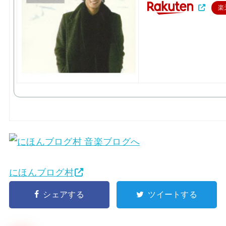
楽
にほんブログ村
シェアする
ツイートする