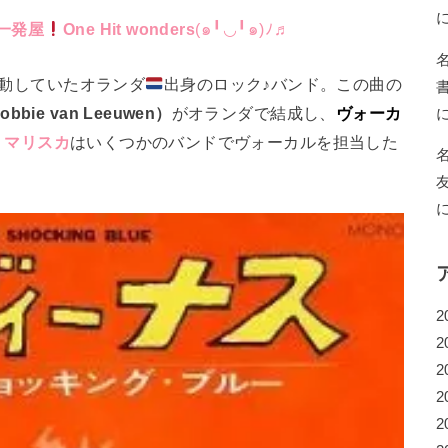
一発屋
One Hit wonders
(⁠๑⁠╹⁠◡⁠╹⁠๑⁠)⁠ﾉ⁠♬
に活動していたオランダ
出身のロック♪バンド。この曲の
e van Leeuwen）
がオランダで結成し、
ヴォーカ
。
マリスカ
はいくつかのバンドでヴォーカルを担当した
2
2
2
2
2