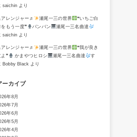
に
saichin
より
名アレンジャー♬
瀬尾一三の世界
❝いちご白
書をもう一度❞
バンバン
瀬尾一三名曲達
に
saichin
より
名アレンジャー♬
瀬尾一三の世界
❝我が良き
友よ❞
かまやつヒロシ
瀬尾一三名曲達
す
に
Bobby Black
より
アーカイブ
026年8月
026年7月
026年6月
026年5月
026年4月