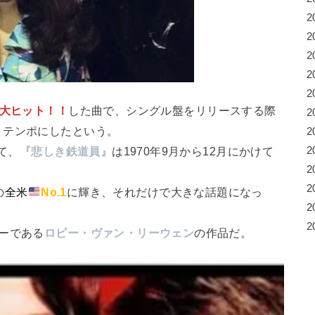
2
2
2
2
2
大ヒット！！
した曲で、シングル盤をリリースする際
2
・テンポにしたという。
2
けて、
『悲しき鉄道員』
は1970年9月から12月にかけて
2
2
2
の
全米
No.1
に輝き、それだけで大きな話題になっ
2
2
ーである
ロビー・ヴァン・リーウェン
の作品だ。