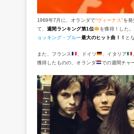
1969年7月に、オランダで
“ヴィーナス”
を発
て、
週間ランキング第1位
を獲得！した。
ョッキング・ブルー
最大のヒット曲！！
と
また、フランス
、ドイツ
、イタリア
獲得したものの、オランダ
での週間チャ