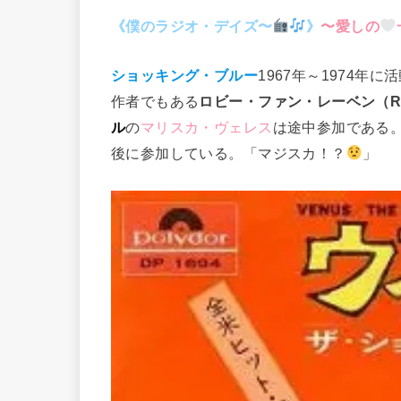
《僕のラジオ・デイズ〜
》
〜愛しの
ショッキング・ブルー
1967年～1974年
作者でもある
ロビー・ファン・レーベン（Robbi
ル
の
マリスカ・ヴェレス
は途中参加である
後に参加している。「マジスカ！？
」