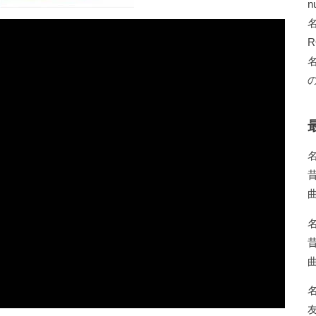
n
R
の