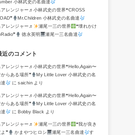
umber 小林武史の名曲達
名アレンジャー♬
小林武史の世界❝CROSS
OAD❞
Mr.Children 小林武史の名曲達
名アレンジャー♬
瀬尾一三の世界
❝壊れかけ
Radio❞
徳永英明
瀬尾一三名曲達
最近のコメント
名アレンジャー♬
小林武史の世界❝Hello,Again〜
昔からある場所❞
My Little Lover 小林武史の名
曲達
に
saichin
より
名アレンジャー♬
小林武史の世界❝Hello,Again〜
昔からある場所❞
My Little Lover 小林武史の名
曲達
に
Bobby Black
より
名アレンジャー♬
瀬尾一三の世界
❝我が良き
友よ❞
かまやつヒロシ
瀬尾一三名曲達
す