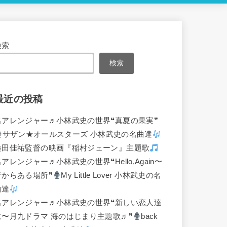
検索
検索
最近の投稿
名アレンジャー♬
小林武史の世界❝真夏の果実❞
サザン★オールスターズ 小林武史の名曲達
桑田佳祐監督の映画『稲村ジェーン』主題歌
名アレンジャー♬
小林武史の世界❝Hello,Again〜
昔からある場所❞
My Little Lover 小林武史の名
曲達
名アレンジャー♬
小林武史の世界❝新しい恋人達
に〜月九ドラマ 海のはじまり主題歌♬❞
back