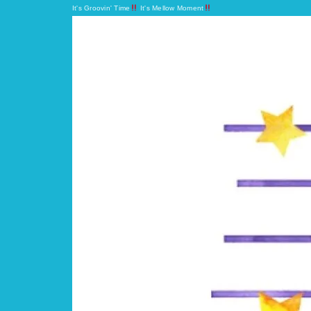
It's Groovin' Time
It's Mellow Moment