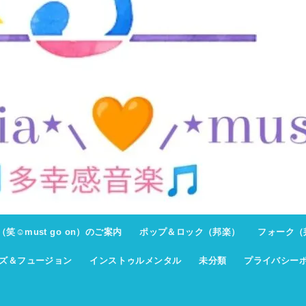
ト（笑☺must go on）のご案内
ポップ＆ロック（邦楽）
フォーク（
ズ＆フュージョン
インストゥルメンタル
未分類
プライバシー