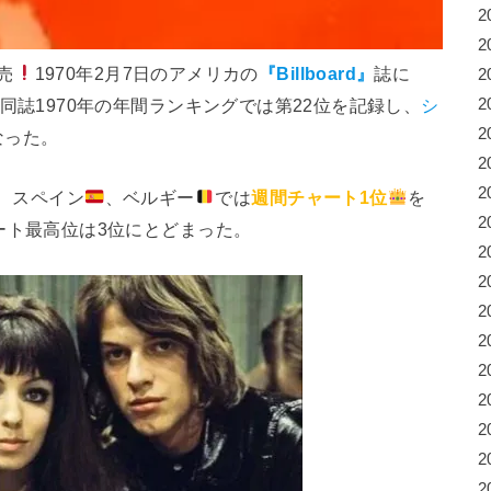
2
2
売
1970年2月7日のアメリカの
『Billboard』
誌に
2
同誌1970年の年間ランキングでは第22位を記録し、
シ
2
2
なった。
2
2
、スペイン
、ベルギー
では
週間チャート1位
を
2
ート最高位は3位にとどまった。
2
2
2
2
2
2
2
2
2