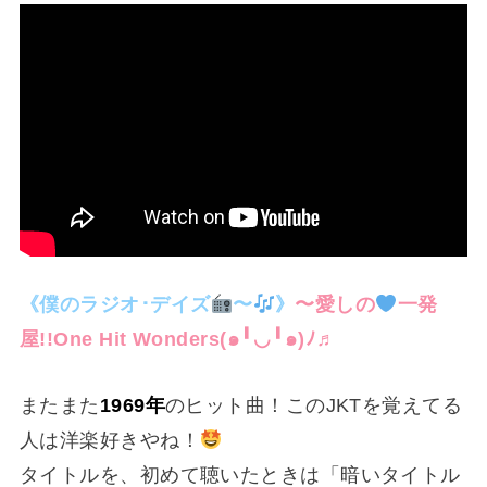
《僕のラジオ･デイズ
〜
》
〜愛しの
一発
屋!!One Hit Wonders⁠(⁠๑⁠╹⁠◡⁠╹⁠๑⁠)⁠ﾉ⁠♬
またまた
1969年
のヒット曲！このJKTを覚えてる
人は洋楽好きやね！
タイトルを、初めて聴いたときは「暗いタイトル