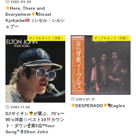
2023.09.20
Here, There and
Everywhere
🎙Sissel
Kyrkjebø
（シセル・シルシ
ェブー
ポップ＆ロック（洋楽）
ポップ＆ロック（洋楽）
2023.01.31
DESPERADO
🎙Eagles
2024.11.20
DJサイチン
が選ぶ、70’s〜
90’s洋楽
ベスト30
カウン
ト・ダウン☝
第3位❝Your
Song❞
Elton John