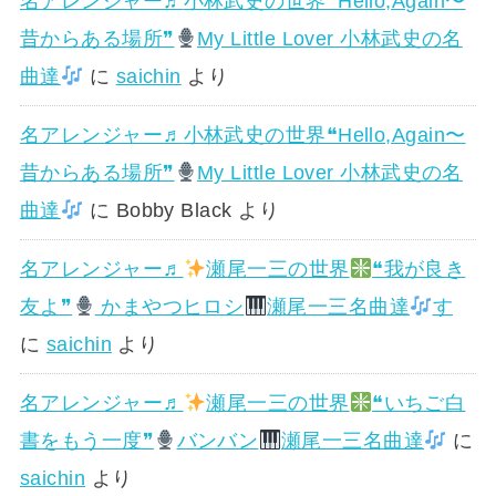
名アレンジャー♬
小林武史の世界❝Hello,Again〜
昔からある場所❞
My Little Lover 小林武史の名
曲達
に
saichin
より
名アレンジャー♬
小林武史の世界❝Hello,Again〜
昔からある場所❞
My Little Lover 小林武史の名
曲達
に
Bobby Black
より
名アレンジャー♬
瀬尾一三の世界
❝我が良き
友よ❞
かまやつヒロシ
瀬尾一三名曲達
す
に
saichin
より
名アレンジャー♬
瀬尾一三の世界
❝いちご白
書をもう一度❞
バンバン
瀬尾一三名曲達
に
saichin
より