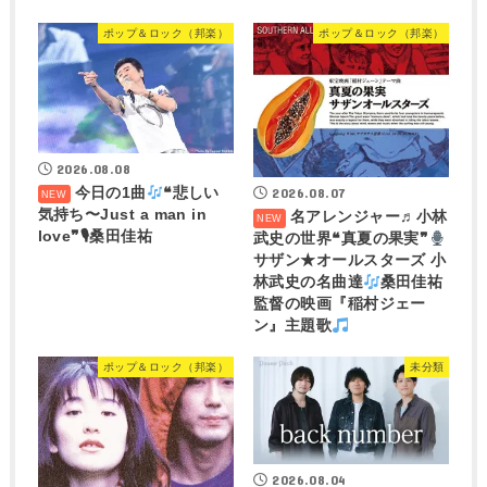
ポップ＆ロック（邦楽）
ポップ＆ロック（邦楽）
2026.08.08
今日の1曲
❝悲しい
2026.08.07
気持ち〜Just a man in
名アレンジャー♬
小林
love❞🎙桑田佳祐
武史の世界❝真夏の果実❞
サザン★オールスターズ 小
林武史の名曲達
桑田佳祐
監督の映画『稲村ジェー
ン』主題歌
ポップ＆ロック（邦楽）
未分類
2026.08.04