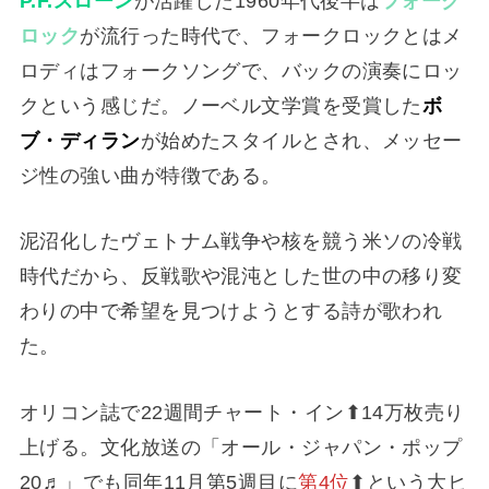
P.F.スローン
が活躍した1960年代後半は
フォーク
ロック
が流行った時代で、フォークロックとはメ
ロディはフォークソングで、バックの演奏にロッ
クという感じだ。ノーベル文学賞を受賞した
ボ
ブ・ディラン
が始めたスタイルとされ、メッセー
ジ性の強い曲が特徴である。
泥沼化したヴェトナム戦争や核を競う米ソの冷戦
時代だから、反戦歌や混沌とした世の中の移り変
わりの中で希望を見つけようとする詩が歌われ
た。
オリコン誌で22週間チャート・イン⬆14万枚売り
上げる。文化放送の「オール・ジャパン・ポップ
20♬」でも同年11月第5週目に
第4位
⬆という大ヒ