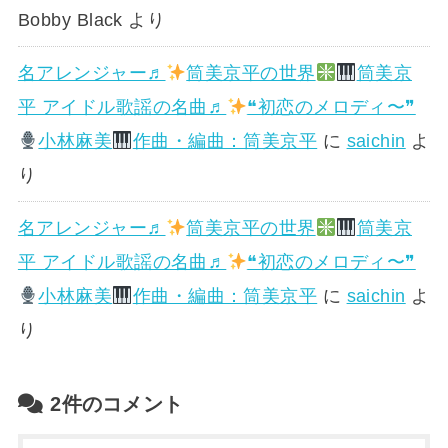
Bobby Black
より
名アレンジャー♬
筒美京平の世界
筒美京
平 アイドル歌謡の名曲♬
❝初恋のメロディ〜❞
小林麻美
作曲・編曲：筒美京平
に
saichin
よ
り
名アレンジャー♬
筒美京平の世界
筒美京
平 アイドル歌謡の名曲♬
❝初恋のメロディ〜❞
小林麻美
作曲・編曲：筒美京平
に
saichin
よ
り
2件のコメント