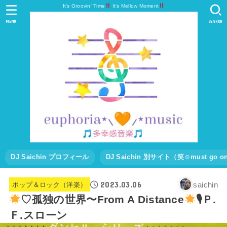
It's Groovin' Time
It's Mellow Moment
MENU
SEARCH
DJ Saichin プロフィール
DJ Saichin 別サイト（笑☺must go
2023.03.06
saichin
ポップ＆ロック（洋楽）
♡孤独の世界〜From A Distance
🎙Ｐ.
Ｆ.スローン