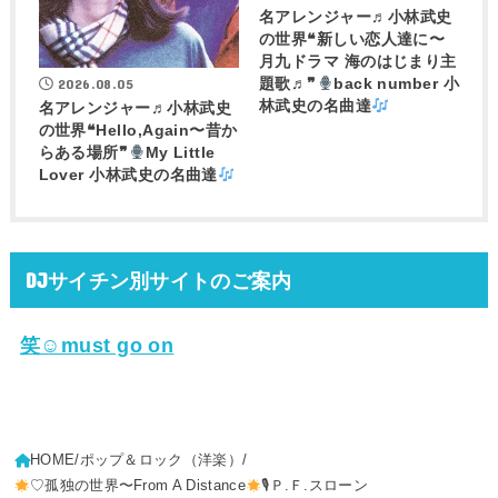
名アレンジャー♬
小林武史
の世界❝新しい恋人達に〜
月九ドラマ 海のはじまり主
2026.08.05
題歌♬❞
back number 小
林武史の名曲達
名アレンジャー♬
小林武史
の世界❝Hello,Again〜昔か
らある場所❞
My Little
Lover 小林武史の名曲達
DJサイチン別サイトのご案内
笑☺must go on
HOME
ポップ＆ロック（洋楽）
♡孤独の世界〜From A Distance
🎙Ｐ.Ｆ.スローン