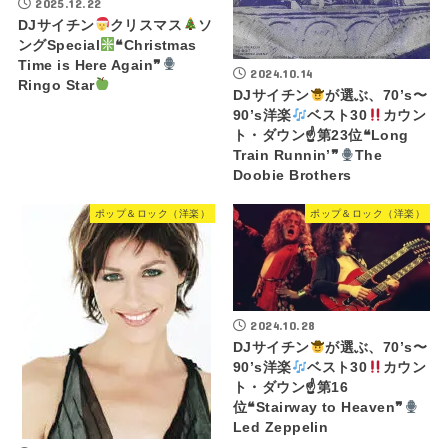
2025.12.22
DJサイチン
クリスマス
ソ
ングSpecial
❝Christmas
Time is Here Again❞
2024.10.14
Ringo Star
DJサイチン
が選ぶ、70’s〜
90’s洋楽
ベスト30
カウン
ト・ダウン☝
第23位❝Long
Train Runnin’❞
The
Doobie Brothers
ポップ＆ロック（洋楽）
ポップ＆ロック（洋楽）
2024.10.28
DJサイチン
が選ぶ、70’s〜
90’s洋楽
ベスト30
カウン
ト・ダウン☝
第16
位❝Stairway to Heaven❞
Led Zeppelin