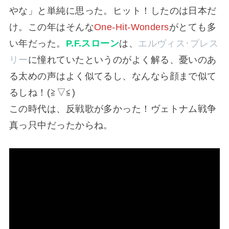
やな」と単純に思った。ヒット！したのは日本だ
け。この年はそんな
One-Hit-Wonders
がとても多
い年だった。
P.F.スローン
は、
エルヴィス･プレス
リー
に憧れていたというのがよく解る、憂いのあ
る太めの声はよく似てるし、なんなら顔まで似て
るしね！(⁠≧⁠▽⁠≦⁠)
この時代は、反戦歌が多かった！ヴェトナム戦争
真っ只中だったからね。