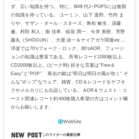
ず、広い知識を持つ。 特に、80年代J−POPSには無類
の知識を持っている。 ユーミン、山下 達郎、竹内 ま
りや、サザン・オール・スターズ、角松 敏生、須藤
薫、村田 和人、南 佳孝、稲垣 潤一、今井 美樹、芳野
藤丸（SHOGUN）、大瀧 詠一＆ナイアガラ関連etc…
洋楽では70‘sフォーク・ロック、80‘sAOR、フュージ
ョンの知識は豊富である。 所有レコード2000枚以上、
CD2000枚以上。(ピーク時) 好きな言葉は"Free＆
Easy"と"POP" 座右の銘は"明日は明日の風が吹く" そ
んな"ポップ"なウェア、雑貨、CD＆レコードをヤフオ
クやメルカリにも出品している。 AOR＆ウェスト・コ
ースト関連レコード約400枚購入希望の方はコメント欄
からお願いします。
NEW POST