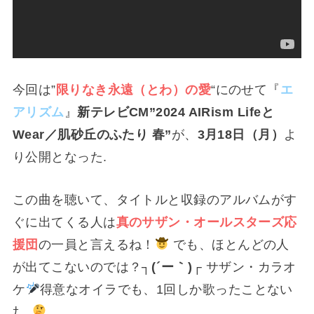
今回は”
限りなき永遠（とわ）の愛
“にのせて『
エ
アリズム
』
新テレビCM”2024 AIRism Lifeと
Wear／肌砂丘のふたり 春”
が、
3月18日（月）
よ
り公開となった.
この曲を聴いて、タイトルと収録のアルバムがす
ぐに出てくる人は
真のサザン・オールスターズ応
援団
の一員と言えるね！
でも、ほとんどの人
が出てこないのでは？
┐⁠(⁠´⁠ー⁠｀⁠)⁠┌
サザン・カラオ
ケ
得意なオイラでも、1回しか歌ったことない
ﾅ…