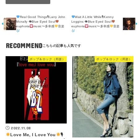
Real Good Things🎙Larry John
Wait A Little While🎙Kenny
Mcnally 👁Blue Eyed Soul
Loggins 👁Blue Eyed Soul
euphoria
music〜多幸感
音楽
euphoria
music〜多幸感
音楽
RECOMMEND
ポップ＆ロック（邦楽）
ポップ＆ロック（邦楽）
2022.11.08
Love Me, I Love You
🎙