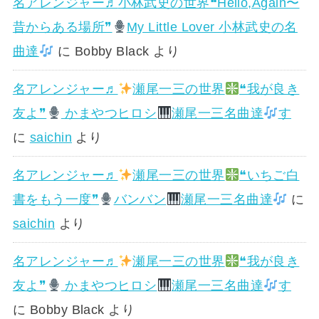
名アレンジャー♬
小林武史の世界❝Hello,Again〜
昔からある場所❞
My Little Lover 小林武史の名
曲達
に
Bobby Black
より
名アレンジャー♬
瀬尾一三の世界
❝我が良き
友よ❞
かまやつヒロシ
瀬尾一三名曲達
す
に
saichin
より
名アレンジャー♬
瀬尾一三の世界
❝いちご白
書をもう一度❞
バンバン
瀬尾一三名曲達
に
saichin
より
名アレンジャー♬
瀬尾一三の世界
❝我が良き
友よ❞
かまやつヒロシ
瀬尾一三名曲達
す
に
Bobby Black
より