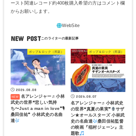
ースト関連レコード約400枚購入希望の方はコメント欄
からお願いします。
NEW POST
ポップ＆ロック（邦楽）
ポップ＆ロック（邦楽）
2026.08.08
名アレンジャー♬
小林
2026.08.07
武史の世界❝悲しい気持
名アレンジャー♬
小林武史
ち〜Just a man in love❞🎙
の世界❝真夏の果実❞
サザ
桑田佳祐❞ 小林武史の名曲
ン★オールスターズ 小林武
達
史の名曲達
桑田佳祐監督
の映画『稲村ジェーン』主
題歌