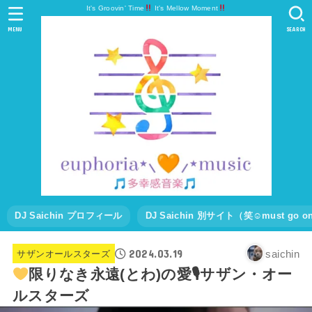
It's Groovin' Time
It's Mellow Moment
MENU
SEARCH
DJ Saichin プロフィール
DJ Saichin 別サイト（笑☺must go
2024.03.19
saichin
サザンオールスターズ
限りなき永遠(とわ)の愛🎙サザン・オー
ルスターズ