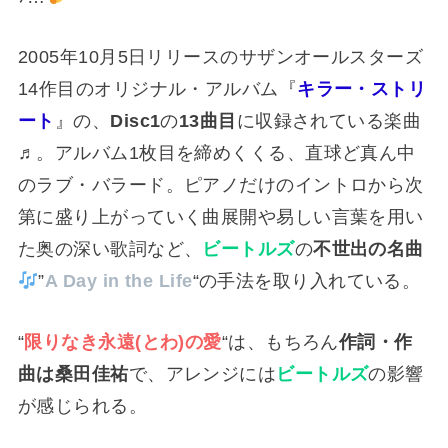
2005年10月5日リリースのサザンオールスターズ
14作目のオリジナル・アルバム『
キラー・ストリ
ート
』の、
Disc1
の
13曲目
に収録されている楽曲
♬。アルバム1枚目を締めくくる、直球ど真ん中
のラブ・バラード。ピアノだけのイントロから次
第に盛り上がっていく曲展開や易しい言葉を用い
た奥の深い歌詞など、
ビートルズ
の
不世出の名曲
”
A Day in the Life
“の手法を取り入れている。
“
限りなき永遠(とわ)の愛
“は、もちろん
作詞・作
曲は桑田佳祐
で、アレンジには
ビートルズ
の影響
が感じられる。