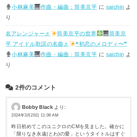
小林麻美
作曲・編曲：筒美京平
に
saichin
よ
り
名アレンジャー♬
筒美京平の世界
筒美京
平 アイドル歌謡の名曲♬
❝初恋のメロディ〜❞
小林麻美
作曲・編曲：筒美京平
に
saichin
よ
り
2件のコメント
Bobby Black
より:
2024年3月20日 11:08 AM
昨日初めてこのユニクロのCMを見ました。確かに
「限りなき永遠(とわ)の愛」というタイトルはすぐ