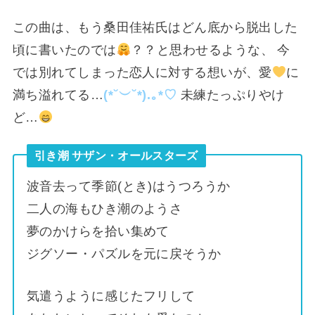
この曲は、もう桑田佳祐氏はどん底から脱出した
頃に書いたのでは
？？と思わせるような、 今
では別れてしまった恋人に対する想いが、愛
に
満ち溢れてる…
(⁠*⁠˘⁠︶⁠˘⁠*⁠)⁠.⁠｡⁠*⁠♡
未練たっぷりやけ
ど…
引き潮 サザン・オールスターズ
波音去って季節(とき)はうつろうか
二人の海もひき潮のようさ
夢のかけらを拾い集めて
ジグソー・パズルを元に戻そうか
気遣うように感じたフリして