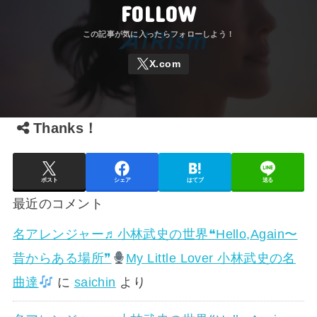
FOLLOW
Thanks！
ポスト
シェア
はてブ
送る
最近のコメント
名アレンジャー♬
小林武史の世界❝Hello,Again〜
昔からある場所❞
My Little Lover 小林武史の名
曲達
に
saichin
より