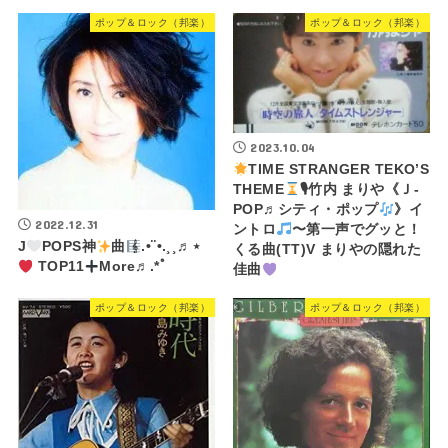
ポップ＆ロック（邦楽）
ポップ＆ロック（邦楽）
2023.10.04
TIME STRANGER TEKO’S
THEME
🎙竹内 まりや《Ｊ-
POP♬シティ・ポップ
》イ
2022.12.31
ントロ
〜第一声でグッと！
J
POPS神
曲
.•¨•.¸¸♬⋆
くる曲(TT)V まりやの隠れた
TOP11
More♬.*ﾟ
佳曲
ポップ＆ロック（邦楽）
ポップ＆ロック（邦楽）