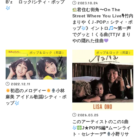
B’z ロック/シティ・ポップ
2023.10.24
君住む街角〜On The
Street Where You Live🎙竹内
まりや《Ｊ-POP♬シティ・ポ
ップ
》イントロ
〜第一声
でグッと！くる曲(TT)V まり
やの隠れた佳曲
ポップ＆ロック（邦楽）
ポップ＆ロック（邦楽）
2022.12.11
初恋のメロディー
小林
麻美 アイドル歌謡/シティ・ポ
ップ
2026.03.25
このアーティストのこの1曲
J★POPS編❝ムーンライ
ト・セレナーデ❞
小野リサ