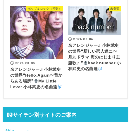
ポップ＆ロック（邦楽）
未分類
2026.08.04
名アレンジャー♬
小林武史
の世界❝新しい恋人達に〜
月九ドラマ 海のはじまり主
2026.08.05
題歌♬❞
back number 小
林武史の名曲達
名アレンジャー♬
小林武史
の世界❝Hello,Again〜昔か
らある場所❞
My Little
Lover 小林武史の名曲達
DJサイチン別サイトのご案内