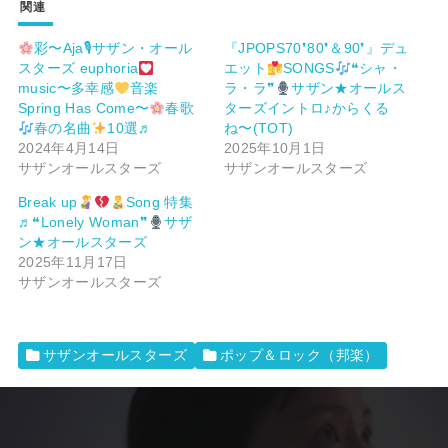
関連
彩〜Aja🎙サザン・オール
『JPOPS70❜80❜＆90❜』デュ
スターズ euphoria
エット
SONGS
❝シャ・
music〜多幸感
音楽
ラ・ラ❞
サザン★オールス
Spring Has Come〜
春歌
ターズイントロ♪からくる
春の名曲
10選♬
ね〜(TOT)
2024年4月14日
2025年10月1日
サザンオールスターズ
サザンオールスターズ
Break up
Song 特集
♬❝Lonely Woman❞
サザ
ン★オールスターズ
2025年11月17日
サザンオールスターズ
サザンオールスターズ
ポップ＆ロック（邦楽）