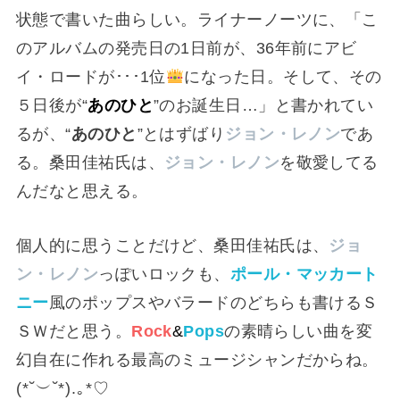
状態で書いた曲らしい。ライナーノーツに、「こ
のアルバムの発売日の1日前が、36年前にアビ
イ・ロードが･･･1位
になった日。そして、その
５日後が“
あのひと
”のお誕生日…」と書かれてい
るが、“
あのひと
”とはずばり
ジョン・レノン
であ
る。桑田佳祐氏は、
ジョン・レノン
を敬愛してる
んだなと思える。
個人的に思うことだけど、桑田佳祐氏は、
ジョ
ン・レノン
っぽいロックも、
ポール・マッカート
ニー
風のポップスやバラードのどちらも書けるＳ
ＳＷだと思う。
Rock
&
Pops
の素晴らしい曲を変
幻自在に作れる最高のミュージシャンだからね。
(⁠*⁠˘⁠︶⁠˘⁠*⁠)⁠.⁠｡⁠*⁠♡