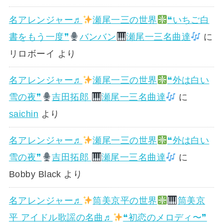
名アレンジャー♬
瀬尾一三の世界
❝いちご白
書をもう一度❞
バンバン
瀬尾一三名曲達
に
リロボーイ
より
名アレンジャー♬
瀬尾一三の世界
❝外は白い
雪の夜❞
吉田拓郎
瀬尾一三名曲達
に
saichin
より
名アレンジャー♬
瀬尾一三の世界
❝外は白い
雪の夜❞
吉田拓郎
瀬尾一三名曲達
に
Bobby Black
より
名アレンジャー♬
筒美京平の世界
筒美京
平 アイドル歌謡の名曲♬
❝初恋のメロディ〜❞