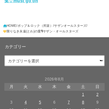
笑☺must go on
HOME
ポップ＆ロック（邦楽）
サザンオールスターズ
限りなき永遠(とわ)の愛🎙サザン・オールスターズ
カテゴリー
2026年8月
月
火
水
木
金
土
日
1
2
3
4
5
6
7
8
9