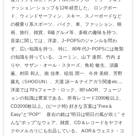
ァッション･ショップを12年経営した。 ロングボー
ド、ウィンドサーフィン、スキー、スノーボードなど
の横乗り系スポーツ、バイク、車、ファッション、映
画、旅行、雑貨、B級グルメ等、多岐の趣味を持つ。
音楽に関しては、洋楽、J−POPSのジャンルを問わ
ず、広い知識を持つ。 特に、80年代J−POPSには無類
の知識を持っている。 ユーミン、山下 達郎、竹内 ま
りや、サザン・オール・スターズ、角松 敏生、須藤
薫、村田 和人、南 佳孝、稲垣 潤一、今井 美樹、芳野
藤丸（SHOGUN）、大瀧 詠一＆ナイアガラ関連etc…
洋楽では70‘sフォーク・ロック、80‘sAOR、フュージ
ョンの知識は豊富である。 所有レコード2000枚以上、
CD2000枚以上。(ピーク時) 好きな言葉は"Free＆
Easy"と"POP" 座右の銘は"明日は明日の風が吹く" そ
んな"ポップ"なウェア、雑貨、CD＆レコードをヤフオ
クやメルカリにも出品している。 AOR＆ウェスト・コ