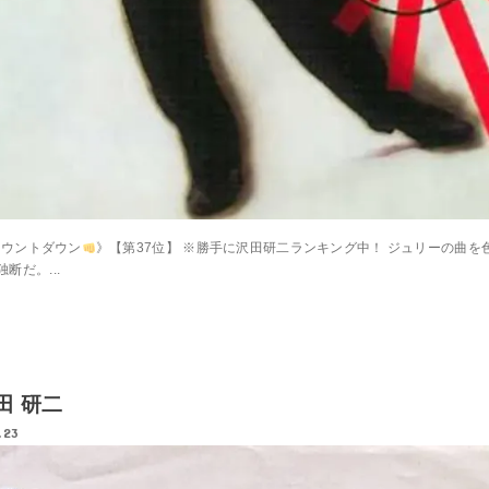
カウントダウン
》【第37位】 ※勝手に沢田研二ランキング中！ ジュリーの曲を
だ。...
沢田 研二
.23