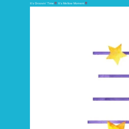
It's Groovin' Time
It's Mellow Moment