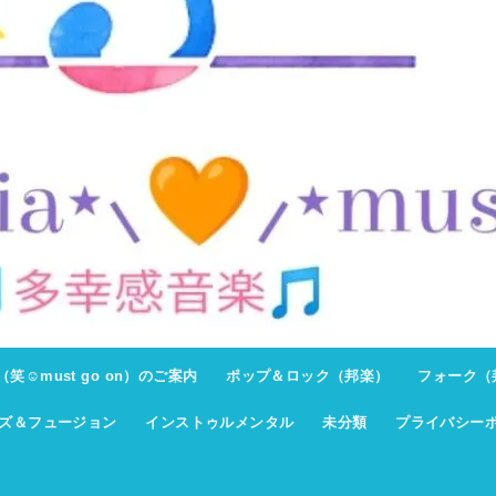
ト（笑☺must go on）のご案内
ポップ＆ロック（邦楽）
フォーク（
ズ＆フュージョン
インストゥルメンタル
未分類
プライバシー