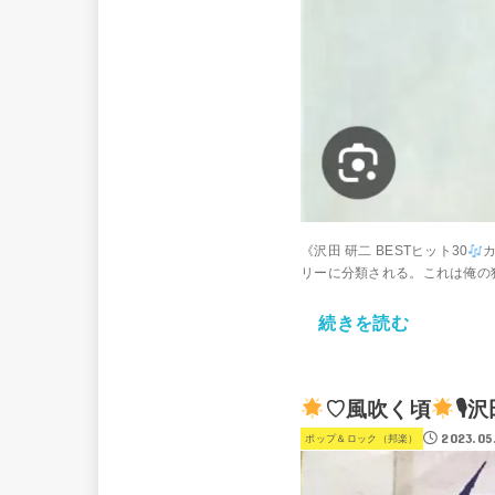
《沢田 研二 BESTヒット30
リーに分類される。これは俺の独断
続きを読む
♡風吹く頃
🎙
2023.05
ポップ＆ロック（邦楽）