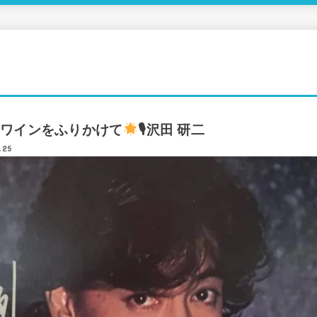
ワインをふりかけて
🎙沢田 研二
.25