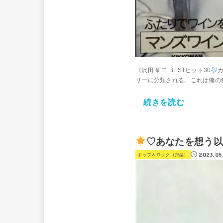
《沢田 研二 BESTヒット30
リーに分類される。これは俺の独断
続きを読む
♡あなたを想う以
2023.05
ポップ＆ロック（邦楽）