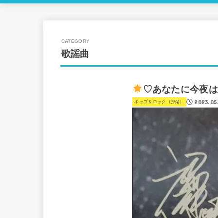
歌謡曲
♡あなたに今夜は
2023.05
ポップ＆ロック（邦楽）