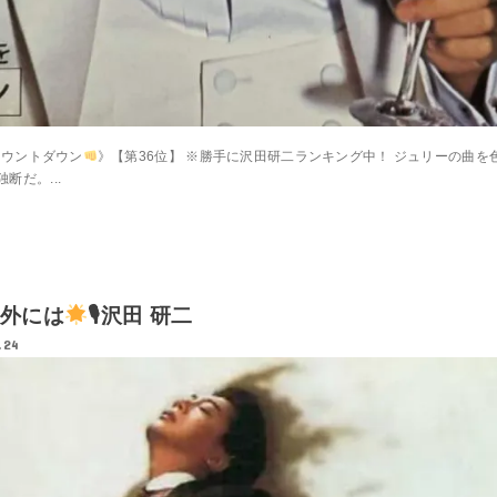
カウントダウン
》【第36位】 ※勝手に沢田研二ランキング中！ ジュリーの曲を
だ。...
外には
🎙沢田 研二
.24