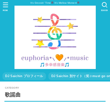
It's Groovin' Time
It's Mellow Moment
MENU
SEARCH
DJ Saichin プロフィール
DJ Saichin 別サイト（笑☺must go
歌謡曲