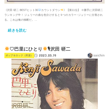
《沢田 研二 BESTヒット30
カウントダウン
》【第11位】 ※勝手に沢田研二
ランキング中！ ジュリーの曲を色分けすると９つのカラー･ジュリーに分類され
る。これは俺の独断だ。...
続きを読む
♡巴里にひとり
🎙沢田 研二
2023.05.19
saichin
ポップ＆ロック（邦楽）