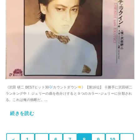
《沢田 研二 BESTヒット30
カウントダウン
》【第16位】 ※勝手に沢田研二
ランキング中！ ジュリーの曲を色分けすると９つのカラー･ジュリーに分類され
る。これは俺の独断だ。...
続きを読む
＜
1
…
6
7
8
9
10
…