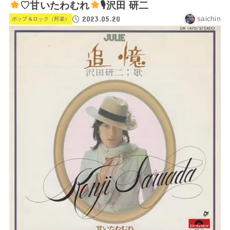
♡甘いたわむれ
🎙沢田 研二
2023.05.20
saichin
ポップ＆ロック（邦楽）