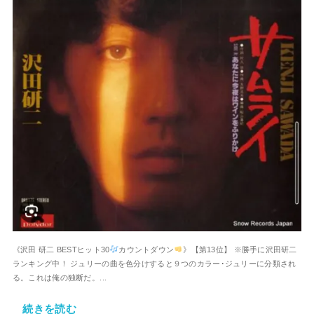
《沢田 研二 BESTヒット30
カウントダウン
》【第13位】 ※勝手に沢田研二
ランキング中！ ジュリーの曲を色分けすると９つのカラー･ジュリーに分類され
る。これは俺の独断だ。...
続きを読む