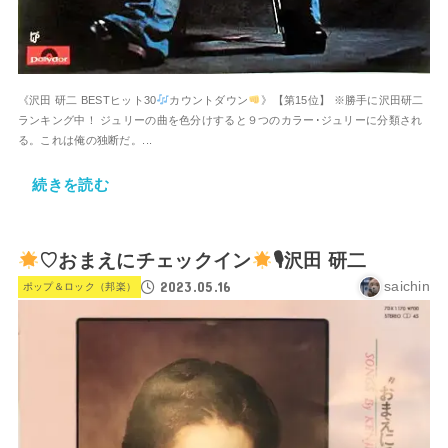
《沢田 研二 BESTヒット30
カウントダウン
》【第15位】 ※勝手に沢田研二
ランキング中！ ジュリーの曲を色分けすると９つのカラー･ジュリーに分類され
る。これは俺の独断だ。...
続きを読む
♡おまえにチェックイン
🎙沢田 研二
2023.05.16
saichin
ポップ＆ロック（邦楽）