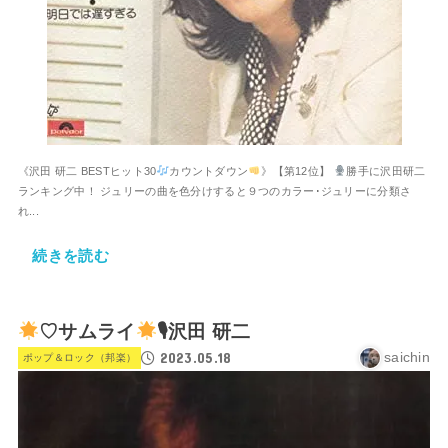
《沢田 研二 BESTヒット30
カウントダウン
》【第12位】
勝手に沢田研二
ランキング中！ ジュリーの曲を色分けすると９つのカラー･ジュリーに分類さ
れ...
続きを読む
♡サムライ
🎙沢田 研二
2023.05.18
saichin
ポップ＆ロック（邦楽）