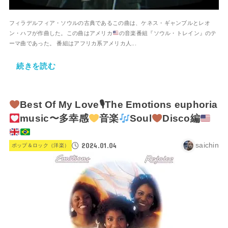
フィラデルフィア・ソウルの古典であるこの曲は、ケネス・ギャンブルとレオ
ン・ハフが作曲した。この曲はアメリカ
の音楽番組『ソウル・トレイン』のテ
ーマ曲であった。 番組はアフリカ系アメリカ人...
続きを読む
Best Of My Love🎙The Emotions euphoria
music〜多幸感
音楽
Soul
Disco編
2024.01.04
saichin
ポップ＆ロック（洋楽）