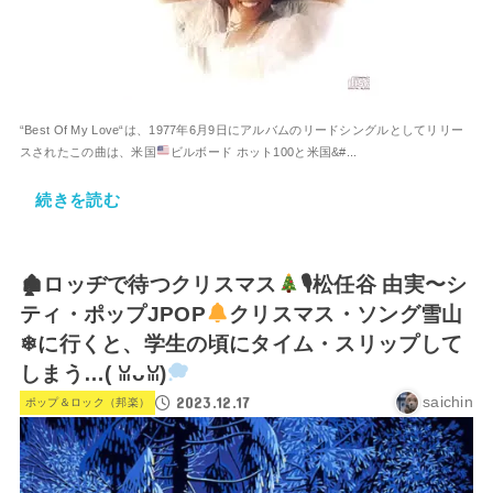
“Best Of My Love“は、1977年6月9日にアルバムのリードシングルとしてリリー
スされたこの曲は、米国
ビルボード ホット100と米国&#...
続きを読む
🏚ロッヂで待つクリスマス
🎙松任谷 由実〜シ
ティ・ポップJPOP
クリスマス・ソング雪山
❄に行くと、学生の頃にタイム・スリップして
しまう…(⁠ ⁠ꈍ⁠ᴗ⁠ꈍ⁠)
2023.12.17
saichin
ポップ＆ロック（邦楽）