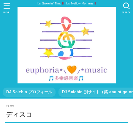
It's Groovin' Time
It's Mellow Moment
MENU
SEARCH
DJ Saichin プロフィール
DJ Saichin 別サイト（笑☺must go
ディスコ