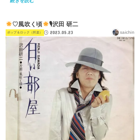
続きを読む
♡風吹く頃
🎙沢田 研二
2023.05.23
saichin
ポップ＆ロック（邦楽）