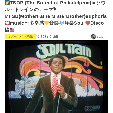
TSOP (The Sound of Philadelphia)＝ソウ
ル・トレインのテーマ🎙
MFSB(MotherFatherSisterBrother)euphoria
music〜多幸感
音楽
洋楽Soul
Disco
編
2024.01.05
saichin
ポップ＆ロック（洋楽）