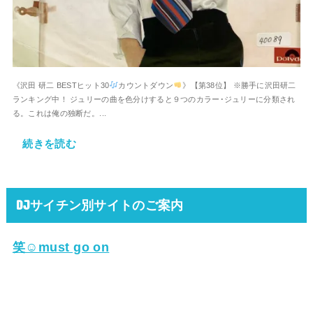
《沢田 研二 BESTヒット30
カウントダウン
》【第38位】 ※勝手に沢田研二
ランキング中！ ジュリーの曲を色分けすると９つのカラー･ジュリーに分類され
る。これは俺の独断だ。...
続きを読む
DJサイチン別サイトのご案内
笑☺must go on