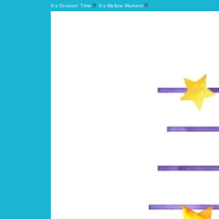
It's Groovin' Time
It's Mellow Moment