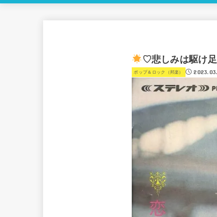
♡悲しみは駆け足
2023.03
ポップ＆ロック（邦楽）