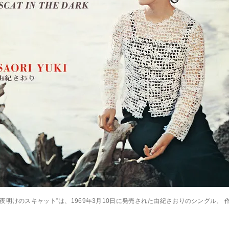
 “夜明けのスキャット”は、1969年3月10日に発売された由紀さおりのシングル。