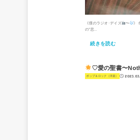
《僕のラジオ･デイズ
〜
》
の“悲...
続きを読む
♡愛の聖書〜Nothin
2023.03
ポップ＆ロック（洋楽）