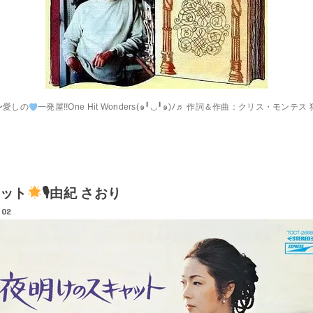
〜愛しの
一発屋!!One Hit Wonders⁠(⁠๑⁠╹⁠◡⁠╹⁠๑⁠)⁠ﾉ⁠♬ 作詞＆作曲：クリス・
ット
🎙由紀 さおり
.02