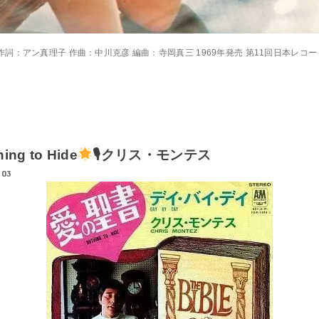
 作詞：アン真理子 作曲：中川克彦 編曲：寺岡真三 1969年発売 第11回日本レコ
g to Hide
🎙クリス・モンテス
.03