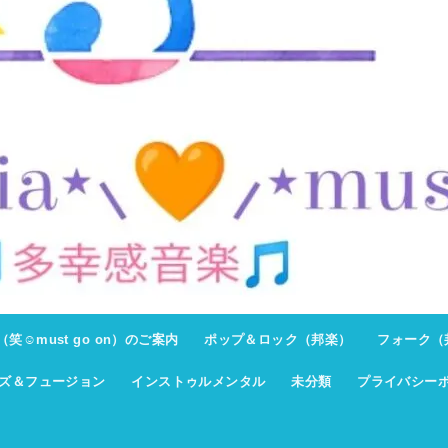
ト（笑☺must go on）のご案内
ポップ＆ロック（邦楽）
フォーク（
ズ＆フュージョン
インストゥルメンタル
未分類
プライバシー