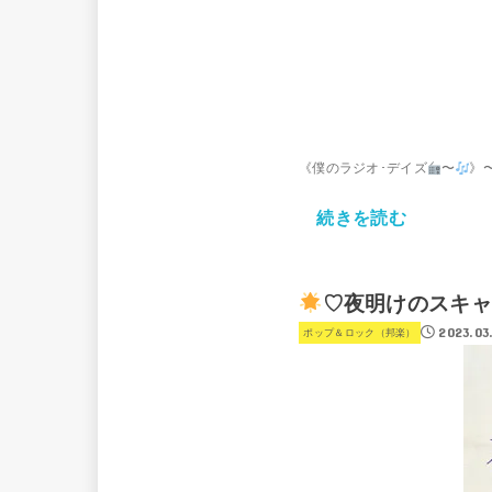
《僕のラジオ･デイズ
〜
》
続きを読む
♡夜明けのスキャ
2023.03
ポップ＆ロック（邦楽）