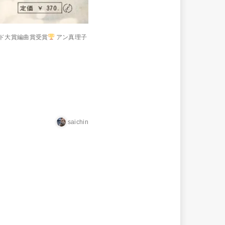
ード大賞編曲賞受賞
アン真理子
saichin