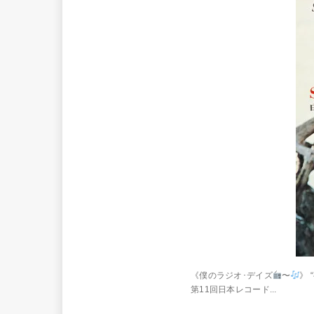
《僕のラジオ･デイズ
〜
》
第11回日本レコード...