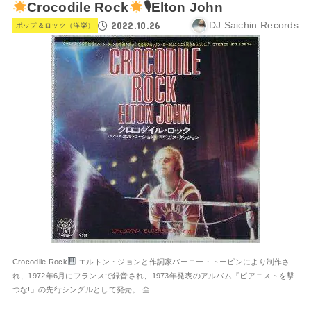
Crocodile Rock
🎙Elton John
2022.10.26
DJ Saichin Records
ポップ＆ロック（洋楽）
Crocodile Rock
エルトン・ジョンと作詞家バーニー・トーピンにより制作さ
れ、1972年6月にフランスで録音され、1973年発表のアルバム『ピアニストを撃
つな!』の先行シングルとして発売。 全...