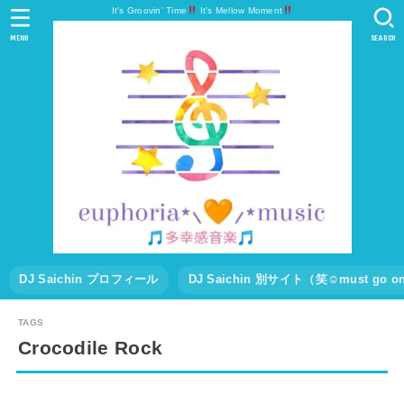
It's Groovin' Time
It's Mellow Moment
MENU
SEARCH
DJ Saichin プロフィール
DJ Saichin 別サイト（笑☺must go
Crocodile Rock