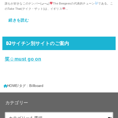
誰もが好きなこのナンバー(⑉• •⑉)
The Beegeesの代表的チューン
である。こ
のTake That(テイク・ザット)は、イギリス
...
続きを読む
DJサイチン別サイトのご案内
笑☺must go on
HOME
タグ : Billboard
カテゴリー