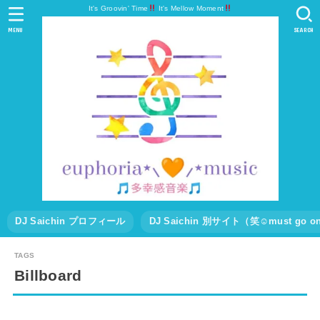
It's Groovin' Time
It's Mellow Moment
MENU
SEARCH
DJ Saichin プロフィール
DJ Saichin 別サイト（笑☺must go
Billboard