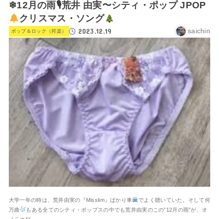
❄12月の雨🎙荒井 由実〜シティ・ポップ JPOP
クリスマス・ソング
2023.12.19
saichin
ポップ＆ロック（邦楽）
大学一年の時は、荒井由実の『Misslim』ばかり車
でよく聴いていた。そして何
万曲
もある全てのシティ・ポップスの中でも荒井由実のこの”12月の雨”が、オ