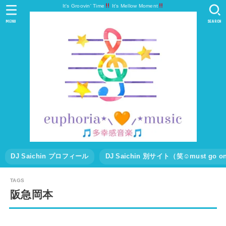
It's Groovin' Time
It's Mellow Moment
MENU
SEARCH
DJ Saichin プロフィール
DJ Saichin 別サイト（笑☺must go
阪急岡本