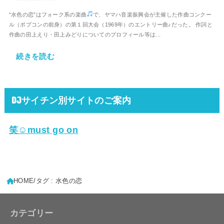
“水色の恋”はフォーク系の楽曲
で、ヤマハ音楽振興会が主催した作曲コンクー
ル（ポプコンの前身）の第１回大会（1969年）のエントリー曲♪だった。 作詞と
作曲の田上えり・田上みどりについてのプロフィール等は...
続きを読む
DJサイチン別サイトのご案内
笑☺must go on
HOME
タグ : 水色の恋
カテゴリー