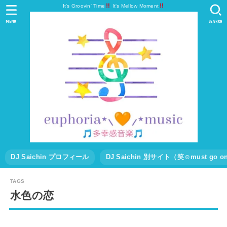
It's Groovin' Time
It's Mellow Moment
MENU
SEARCH
DJ Saichin プロフィール
DJ Saichin 別サイト（笑☺must go
水色の恋