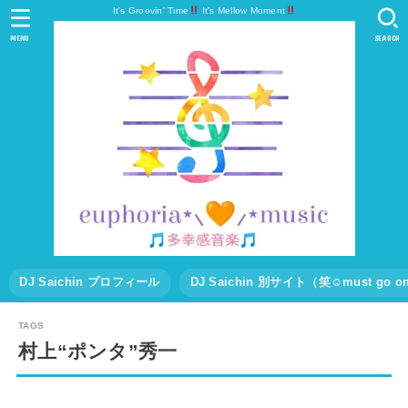
It's Groovin' Time
It's Mellow Moment
MENU
SEARCH
DJ Saichin プロフィール
DJ Saichin 別サイト（笑☺must go
村上“ポンタ”秀一