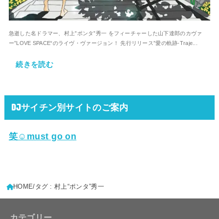
急逝した名ドラマー、村上”ポンタ”秀一 をフィーチャーした山下達郎のカヴァ
ー”LOVE SPACE“のライヴ・ヴァージョン！ 先行リリース”愛の軌跡-Traje...
続きを読む
DJサイチン別サイトのご案内
笑☺must go on
HOME
タグ : 村上“ポンタ”秀一
カテゴリー