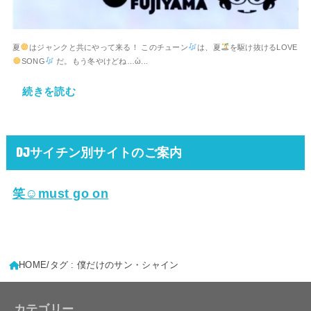
夏
はジャンクと共にやって来る！ このチューン
は、夏
を駆け抜けるLOVE
SONG
だ。もう冬やけどね…ὡ...
続きを読む
DJサイチン別サイトのご案内
笑☺must go on
HOME
タグ : 僕だけのサン・シャイン
カテゴリー