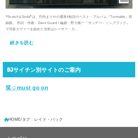
❝Scotch＆Soda❞は、竹内まりやの通算4枚目のベスト・アルバム『Turntable』収
録曲。 作詞・作曲：Dave Guard / 編曲：野力奏一『サンデー・ソングブック』
で洋楽カヴァーを始めた当初はレーザー・カ...
続きを読む
DJサイチン別サイトのご案内
笑☺must go on
HOME
タグ : レイド・バック