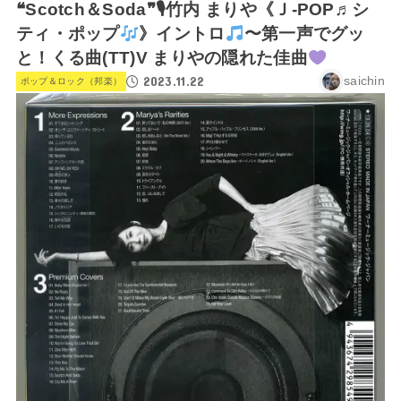
❝Scotch＆Soda❞🎙竹内 まりや《Ｊ-POP♬シ
ティ・ポップ
》イントロ
〜第一声でグッ
と！くる曲(TT)V まりやの隠れた佳曲
2023.11.22
saichin
ポップ＆ロック（邦楽）