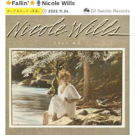
Fallin’
Nicole Wills
2022.11.24
DJ Saichin Records
ポップ＆ロック（洋楽）