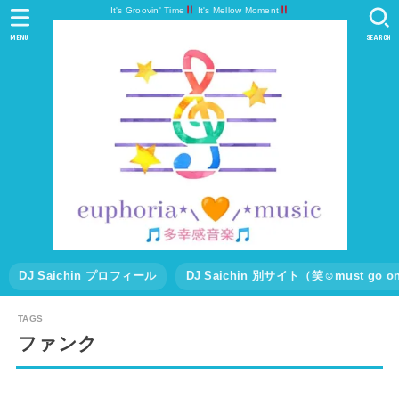
It's Groovin' Time
It's Mellow Moment
MENU
SEARCH
DJ Saichin プロフィール
DJ Saichin 別サイト（笑☺must go
ファンク