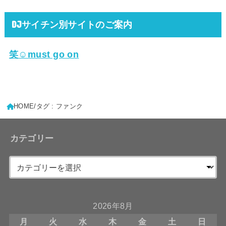
DJサイチン別サイトのご案内
笑☺must go on
HOME
タグ : ファンク
カテゴリー
2026年8月
月
火
水
木
金
土
日