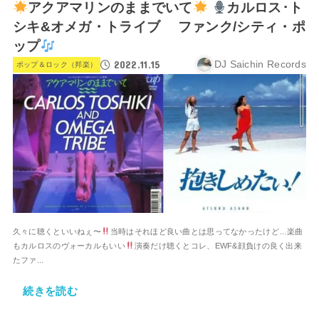
アクアマリンのままでいて
カルロス･ト
シキ&オメガ・トライブ ファンク/シティ・ポ
ップ
2022.11.15
DJ Saichin Records
ポップ＆ロック（邦楽）
久々に聴くといいねぇ〜
当時はそれほど良い曲とは思ってなかったけど…楽曲
もカルロスのヴォーカルもいい
演奏だけ聴くとコレ、EWF&顔負けの良く出来
たファ...
続きを読む