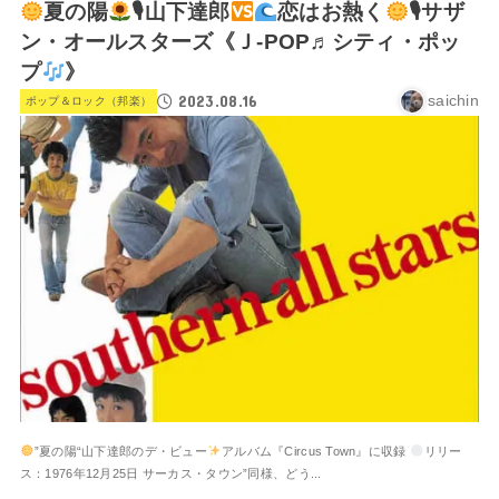
夏の陽
🎙山下達郎
恋はお熱く
🎙サザ
ン・オールスターズ《Ｊ-POP♬シティ・ポッ
プ
》
2023.08.16
saichin
ポップ＆ロック（邦楽）
”夏の陽“山下達郎のデ・ビュー
アルバム『Circus Town』に収録
リリー
ス：1976年12月25日 サーカス・タウン”同様、どう...