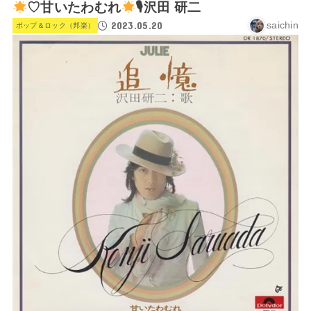
♡甘いたわむれ
🎙沢田 研二
2023.05.20
saichin
ポップ＆ロック（邦楽）