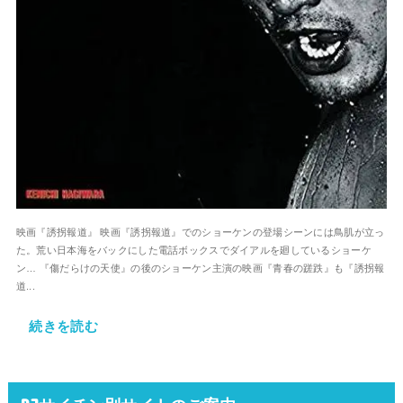
映画『誘拐報道』 映画『誘拐報道』でのショーケンの登場シーンには鳥肌が立っ
た。荒い日本海をバックにした電話ボックスでダイアルを廻しているショーケ
ン… 『傷だらけの天使』の後のショーケン主演の映画『青春の蹉跌』も『誘拐報
道...
続きを読む