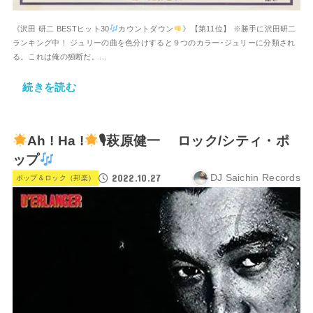
《沢田 研二 BESTヒット30
カウントダウン
》【第11位】 ※勝手に沢田研二
ランキング中！ ジュリーの曲を色分けすると９つのカラー･ジュリーに分類され
る。これは俺の独断だ。...
続きを読む
Ah ! Ha !
🎙萩原健一 ロック/シティ・ポ
ップ
2022.10.27
DJ Saichin Records
ポップ＆ロック（邦楽）