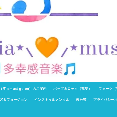
ト（笑☺must go on）のご案内
ポップ＆ロック（邦楽）
フォーク（
ズ＆フュージョン
インストゥルメンタル
未分類
プライバシー