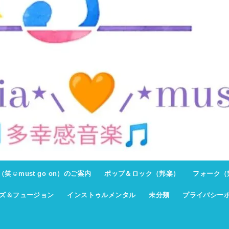
ト（笑☺must go on）のご案内
ポップ＆ロック（邦楽）
フォーク（
ズ＆フュージョン
インストゥルメンタル
未分類
プライバシー