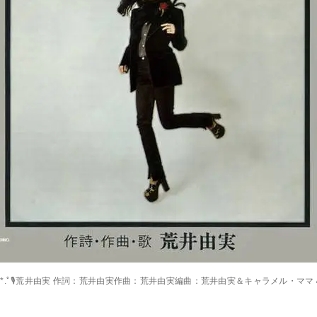
*.ﾟ🎙荒井由実 作詞：荒井由実作曲：荒井由実編曲：荒井由実＆キャラメル・マ