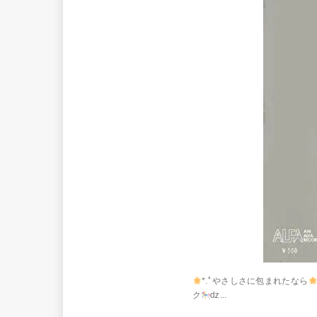
*.ﾟやさしさに包まれたなら
ク
ǳ...