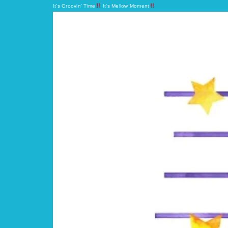
It's Groovin' Time
It's Mellow Moment