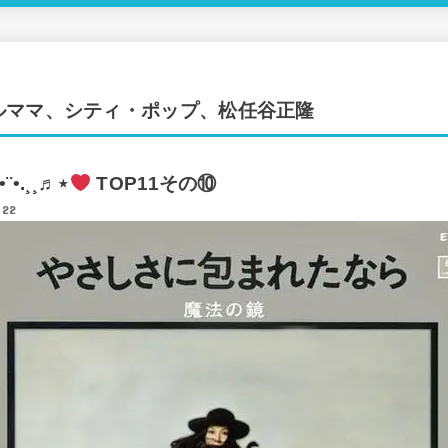
ルママ、シティ・ポップ、松任谷正隆
.•¨•.¸¸♬⋆
TOP11その⑩
.22