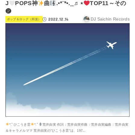
J
POPS神
曲
.•*¨*•.¸¸♬⋆
TOP11～その
❷
2022.12.14
DJ Saichin Records
ポップ＆ロック（邦楽）
*.ﾟひこうき雲
*.ﾟ
荒井由実 作詞：荒井由実作曲：荒井由実編曲：荒井由実
＆キャラメルママ 荒井由実の”ひこうき雲”は、197...