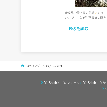
音楽界で最上級の美貌
を持っ
い。でも、なぜか不機嫌な顔をし
続きを読む
HOME
タグ : さよならを教えて
DJ Saichin プロフィール
DJ Saichin 