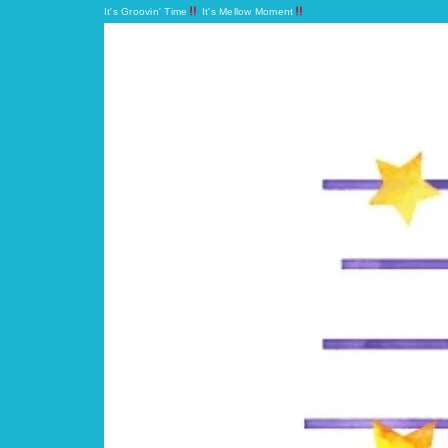
It's Groovin' Time
It's Mellow Moment