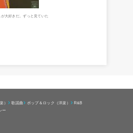
スが大好きだ。ずっと見ていた
楽）
歌謡曲
ポップ＆ロック（洋楽）
R&B
シー