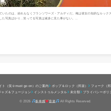
ていたのは、紛れもなくフランソワーズ・アルディだ。俺は彼女の知的なルック
た写真ばかり…笑ってる写真は滅多に見た事がない。...
別サイト（笑☺must go on）のご案内
ポップ＆ロック（邦楽）
フォーク（邦
ジャズ＆フュージョン
インストゥルメンタル
未分類
プライバシーポリ
© 2026
多幸感
音楽
All Rights Reserved.