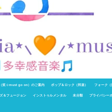
ト（笑☺must go on）のご案内
ポップ＆ロック（邦楽）
フォーク（
ズ＆フュージョン
インストゥルメンタル
未分類
プライバシー