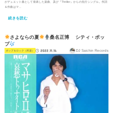
がデュエット曲として発表した楽曲、及び『Thriller』からの先行シングル。作詞
＆作曲はマ...
続きを読む
さよならの夏
桑名正博 シティ・ポッ
プ
2022.11.14
DJ Saichin Records
ポップ＆ロック（邦楽）