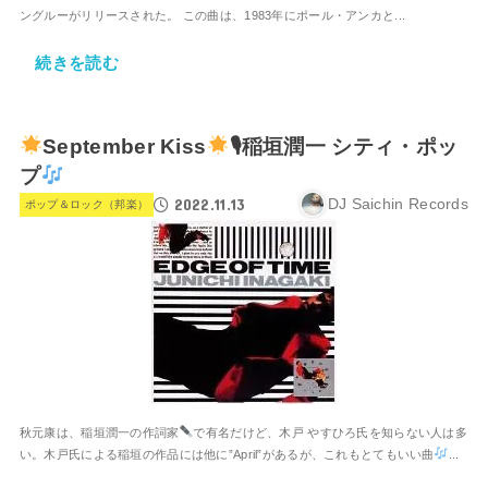
ングルーがリリースされた。 この曲は、1983年にポール・アンカと...
続きを読む
September Kiss
🎙稲垣潤一 シティ・ポッ
プ
2022.11.13
DJ Saichin Records
ポップ＆ロック（邦楽）
秋元康は、稲垣潤一の作詞家
で有名だけど、木戸 やすひろ氏を知らない人は多
い。木戸氏による稲垣の作品には他に”April”があるが、これもとてもいい曲
...