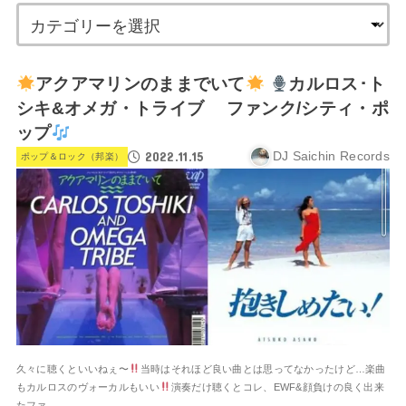
アクアマリンのままでいて
カルロス･ト
シキ&オメガ・トライブ ファンク/シティ・ポ
ップ
2022.11.15
DJ Saichin Records
ポップ＆ロック（邦楽）
久々に聴くといいねぇ〜
当時はそれほど良い曲とは思ってなかったけど…楽曲
もカルロスのヴォーカルもいい
演奏だけ聴くとコレ、EWF&顔負けの良く出来
たファ...