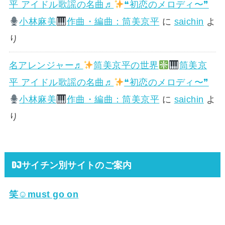
平 アイドル歌謡の名曲♬
❝初恋のメロディ〜❞
小林麻美
作曲・編曲：筒美京平
に
saichin
よ
り
名アレンジャー♬
筒美京平の世界
筒美京
平 アイドル歌謡の名曲♬
❝初恋のメロディ〜❞
小林麻美
作曲・編曲：筒美京平
に
saichin
よ
り
DJサイチン別サイトのご案内
笑☺must go on