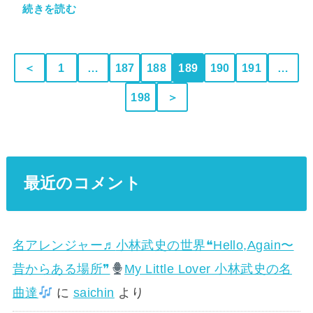
続きを読む
＜
1
…
187
188
189
190
191
…
198
＞
最近のコメント
名アレンジャー♬
小林武史の世界❝Hello,Again〜
昔からある場所❞
My Little Lover 小林武史の名
曲達
に
saichin
より