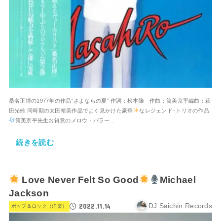
桑名正博の1977年の作品“さよならの夏” 作詞：松本隆 作曲：筒美京平編曲：萩
田光雄 同時期の太田裕美作品でよく見かけた豪華
なレジェンド･トリオの作品
筒美京平先生お得意のメロウ・バラー...
続きを読む
Love Never Felt So Good
Michael
Jackson
2022.11.14
DJ Saichin Records
ポップ＆ロック（洋楽）