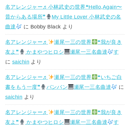
名アレンジャー♬
小林武史の世界❝Hello,Again〜
昔からある場所❞
My Little Lover 小林武史の名
曲達
に
Bobby Black
より
名アレンジャー♬
瀬尾一三の世界
❝我が良き
友よ❞
かまやつヒロシ
瀬尾一三名曲達
す
に
saichin
より
名アレンジャー♬
瀬尾一三の世界
❝いちご白
書をもう一度❞
バンバン
瀬尾一三名曲達
に
saichin
より
名アレンジャー♬
瀬尾一三の世界
❝我が良き
友よ❞
かまやつヒロシ
瀬尾一三名曲達
す