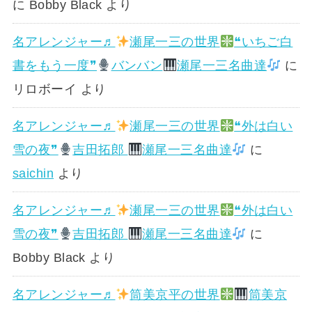
に
Bobby Black
より
名アレンジャー♬
瀬尾一三の世界
❝いちご白
書をもう一度❞
バンバン
瀬尾一三名曲達
に
リロボーイ
より
名アレンジャー♬
瀬尾一三の世界
❝外は白い
雪の夜❞
吉田拓郎
瀬尾一三名曲達
に
saichin
より
名アレンジャー♬
瀬尾一三の世界
❝外は白い
雪の夜❞
吉田拓郎
瀬尾一三名曲達
に
Bobby Black
より
名アレンジャー♬
筒美京平の世界
筒美京