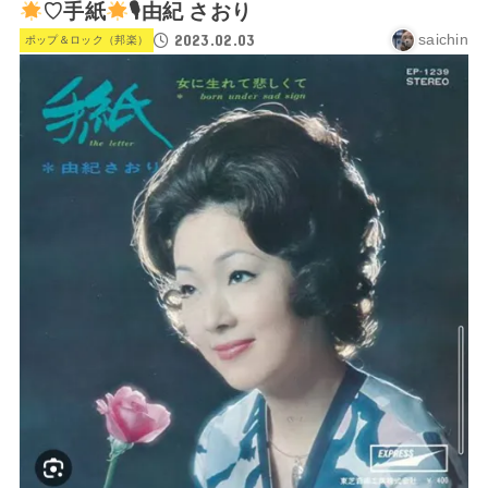
♡手紙
🎙由紀 さおり
2023.02.03
saichin
ポップ＆ロック（邦楽）