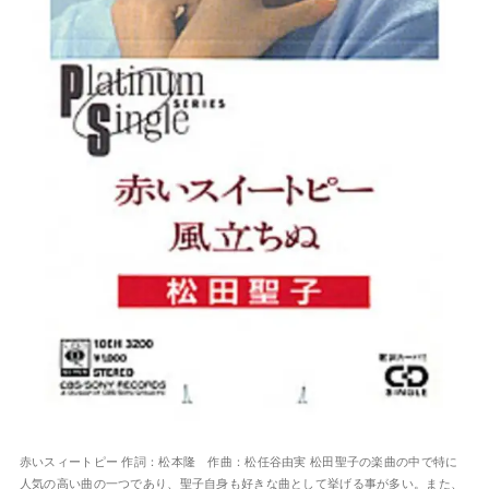
赤いスィートピー 作詞：松本隆 作曲：松任谷由実 松田聖子の楽曲の中で特に
人気の高い曲の一つであり、聖子自身も好きな曲として挙げる事が多い。また、