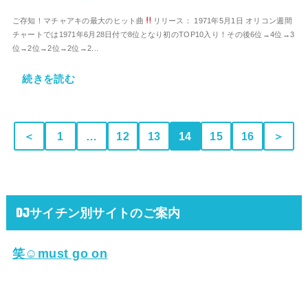
ご存知！マチャアキの最大のヒット曲
リリース： 1971年5月1日 オリコン週間
チャートでは1971年6月28日付で8位となり初のTOP10入り！その後6位→4位→3
位→2位→2位→2位→2...
続きを読む
＜
1
…
12
13
14
15
16
＞
DJサイチン別サイトのご案内
笑☺must go on