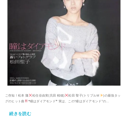
ご存知！松本 隆
松任谷由実(呉田 軽穂)
松田 聖子(トリプルＭ
)の最強タッ
グのヒット曲
❝瞳はダイアモンド❞ 実は、この“瞳はダイアモンド”の...
続きを読む