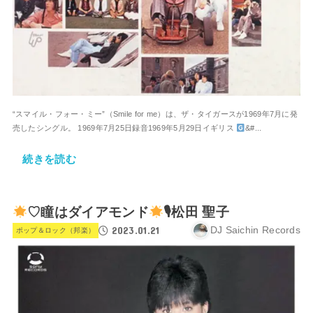
“スマイル・フォー・ミー”（Smile for me）は、ザ・タイガースが1969年7月に発
売したシングル。 1969年7月25日録音1969年5月29日イギリス
&#...
続きを読む
♡瞳はダイアモンド
🎙松田 聖子
2023.01.21
DJ Saichin Records
ポップ＆ロック（邦楽）