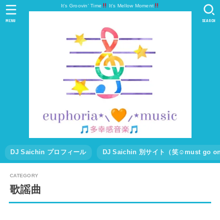
It's Groovin' Time
It's Mellow Moment
MENU
SEARCH
DJ Saichin プロフィール
DJ Saichin 別サイト（笑☺must go
歌謡曲