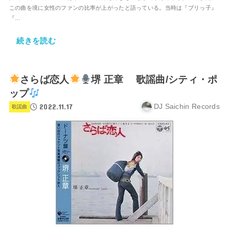
この曲を境に女性のファンの比率が上がったと語っている。当時は『ブリっ子』
『...
続きを読む
さらば恋人
堺 正章 歌謡曲/シティ・ポ
ップ
2022.11.17
DJ Saichin Records
歌謡曲