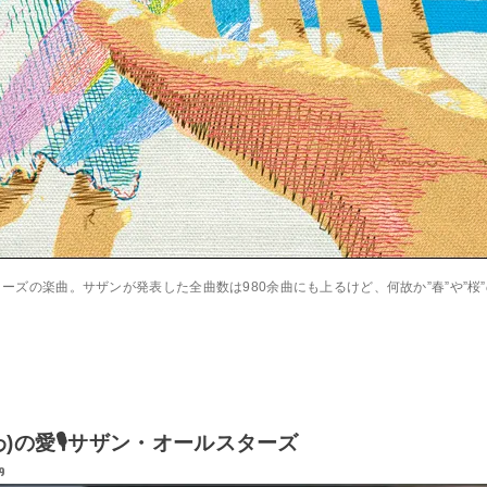
ルスターズの楽曲。サザンが発表した全曲数は980余曲にも上るけど、何故か”春”や”
わ)の愛🎙サザン・オールスターズ
9