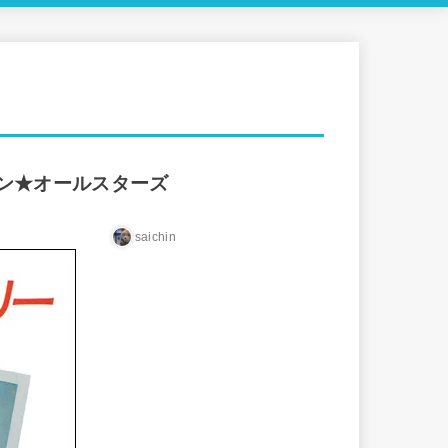
ン★オールスターズ
saichin