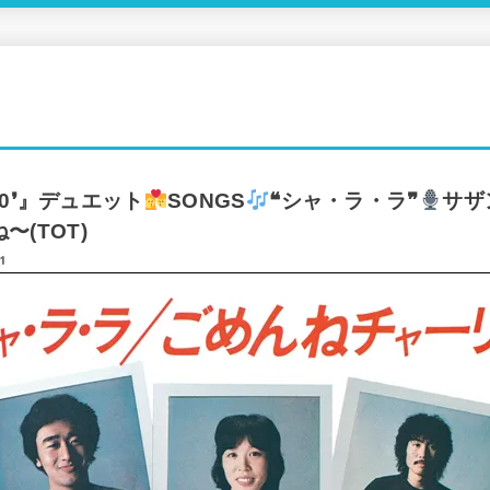
＆90❜』デュエット
SONGS
❝シャ・ラ・ラ❞
サザ
(TOT)
1