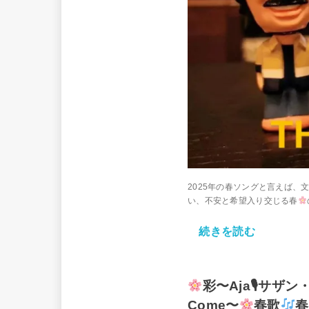
2025年の春ソングと言えば、
い、不安と希望入り交じる春
続きを読む
彩〜Aja🎙サザン
Come〜
春歌
春