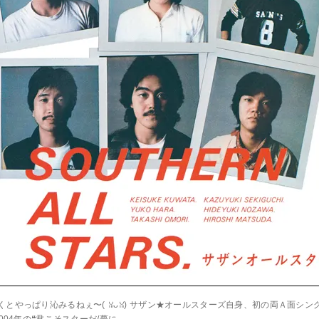
やっぱり沁みるねぇ〜(⁠ ⁠ꈍ⁠ᴗ⁠ꈍ⁠) サザン★オールスターズ自身、初の両Ａ面