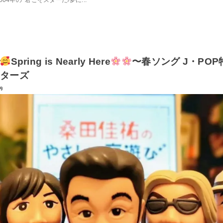
04年の❝君こそスターだ/夢に...
Spring is Nearly Here
〜春ソング J・POP
ターズ
9