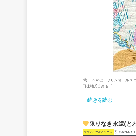
“彩 〜Aja”は、サザンオー
田佳祐氏自身も「...
続きを読む
限りなき永遠(と
2024.03.1
サザンオールスターズ