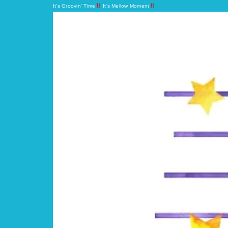
It's Groovin' Time
It's Mellow Moment