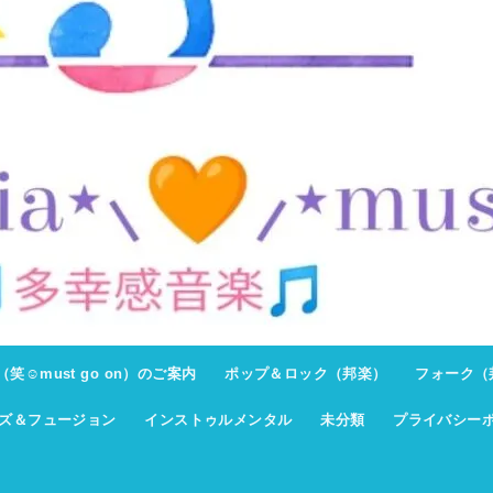
ト（笑☺must go on）のご案内
ポップ＆ロック（邦楽）
フォーク（
ズ＆フュージョン
インストゥルメンタル
未分類
プライバシー