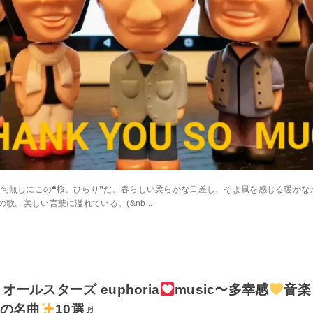
文句無しにこの❝桜、ひらり❞だ。春らしい柔らかな日差し、そよ風を感じる暖かな
の歌。美しい言葉に溢れている。(⁠&nb...
・オールスターズ euphoria
music〜多幸感
音楽 
の名曲
10選♬