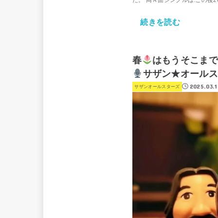
だ。 両Ａ面シングルは.この後20
続きを読む
春
はもうそこまで
サザン★オールス
2025.03.1
サザンオールスターズ