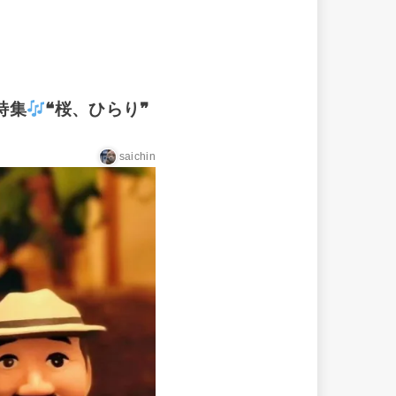
特集
❝桜、ひらり❞
saichin