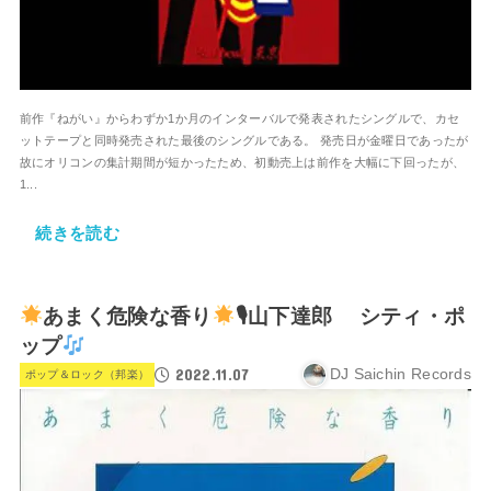
前作『ねがい』からわずか1か月のインターバルで発表されたシングルで、カセ
ットテープと同時発売された最後のシングルである。 発売日が金曜日であったが
故にオリコンの集計期間が短かったため、初動売上は前作を大幅に下回ったが、
1...
続きを読む
あまく危険な香り
🎙山下達郎 シティ・ポ
ップ
2022.11.07
DJ Saichin Records
ポップ＆ロック（邦楽）