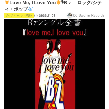
Love Me, I Love You
🎙B’z ロック/シテ
ィ・ポップ
2022.11.08
DJ Saichin Records
ポップ＆ロック（邦楽）