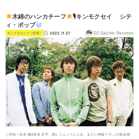
木綿のハンカチーフ
🎙キンモクセイ シテ
ィ・ポップ
2022.11.07
DJ Saichin Records
ポップ＆ロック（邦楽）
ご存知！松本 隆&筒美 京平、両レジェンドによる、まさに神曲
この疾走感