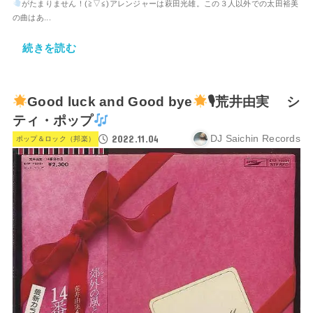
がたまりません！(⁠≧⁠▽⁠≦⁠)アレンジャーは萩田光雄。この３人以外での太田裕美
の曲はあ...
続きを読む
Good luck and Good bye
🎙荒井由実 シ
ティ・ポップ
2022.11.04
DJ Saichin Records
ポップ＆ロック（邦楽）