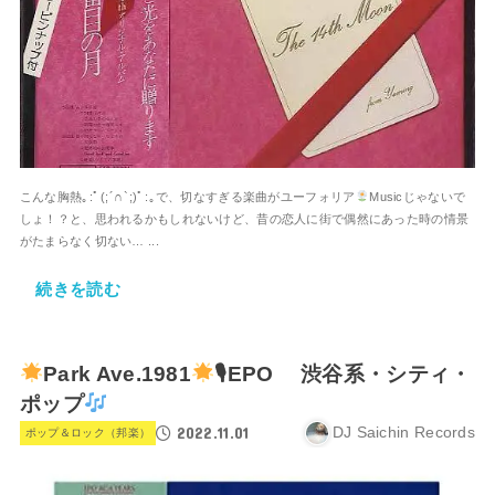
こんな胸熱｡⁠:ﾟ⁠(⁠;⁠´⁠∩⁠`⁠;⁠)ﾟ⁠:⁠｡で、切なすぎる楽曲がユーフォリア
Musicじゃないで
しょ！？と、思われるかもしれないけど、昔の恋人に街で偶然にあった時の情景
がたまらなく切ない… ...
続きを読む
Park Ave.1981
🎙EPO 渋谷系・シティ・
ポップ
2022.11.01
DJ Saichin Records
ポップ＆ロック（邦楽）