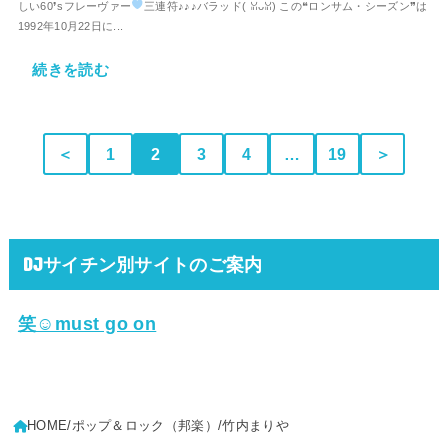
しい60❜sフレーヴァー
三連符♪♪♪バラッド(⁠ ⁠ꈍ⁠ᴗ⁠ꈍ⁠) この❝ロンサム・シーズン❞は
1992年10月22日に...
続きを読む
＜
1
2
3
4
…
19
＞
DJサイチン別サイトのご案内
笑☺must go on
HOME
ポップ＆ロック（邦楽）
竹内まりや