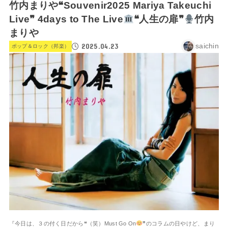
竹内まりや❝Souvenir2025 Mariya Takeuchi
Live❞ 4days to The Live
❝人生の扉❞
竹内
まりや
2025.04.23
saichin
ポップ＆ロック（邦楽）
『今日は、３の付く日だから❝（笑）Must Go On
❞のコラムの日やけど、まり