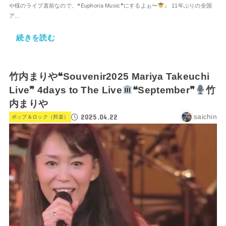
や様のライブ直前なので、❝Euphoria Music❞にするよぉ〜
』 11年ぶりの全国
ア...
続きを読む
竹内まりや❝Souvenir2025 Mariya Takeuchi
Live❞ 4days to The Live
❝September❞
竹
内まりや
2025.04.22
saichin
ポップ＆ロック（邦楽）