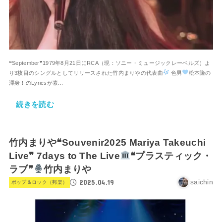
❝September❞1979年8月21日にRCA（現：ソニー・ミュージックレーベルズ）よ
り3枚目のシングルとしてリリースされた竹内まりやの代表曲
色男
松本隆の
渾身！のLyricsが素...
続きを読む
竹内まりや❝Souvenir2025 Mariya Takeuchi
Live❞ 7days to The Live
❝プラスティック・
ラブ❞
竹内まりや
2025.04.19
saichin
ポップ＆ロック（邦楽）