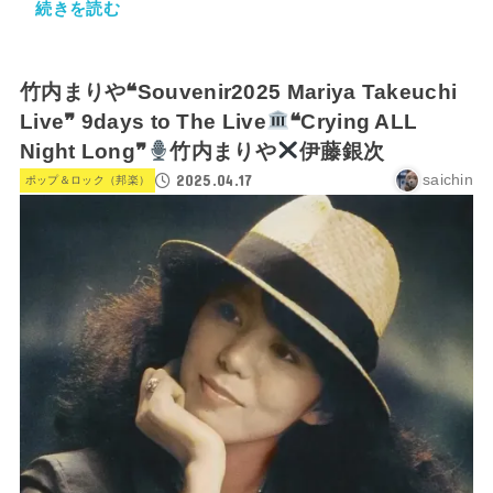
続きを読む
竹内まりや❝Souvenir2025 Mariya Takeuchi
Live❞ 9days to The Live
❝Crying ALL
Night Long❞
竹内まりや
伊藤銀次
2025.04.17
saichin
ポップ＆ロック（邦楽）