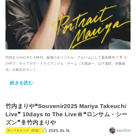
竹内まりやのＲＣＡ時代、最後のオリジナル・アルバムにして最高傑作
そ
の中で、ナイアガラ・トライアングル・チーム（大瀧詠一、山下達郎、伊藤銀
次）の銀次がカント...
続きを読む
竹内まりや❝Souvenir2025 Mariya Takeuchi
Live❞ 10days to The Live
❝ロンサム・シー
ズン❞
竹内まりや
2025.04.16
saichin
ポップ＆ロック（邦楽）