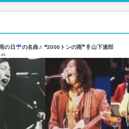
o 雨の日
の名曲♬❝2000トンの雨❞
山下達郎
.20