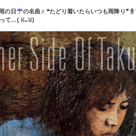
o 雨の日
の名曲♬❝たどり着いたらいつも雨降り❞
 ⁠ꈍ⁠ᴗ⁠ꈍ⁠)