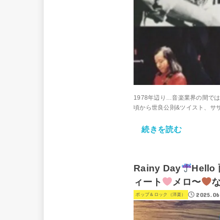
1978年辺り…音楽業界の間
頃から世良公則&ツイスト、サザ
続きを読む
Rainy Day
Hell
ィート
メロ〜
2025.06
ポップ＆ロック（洋楽）