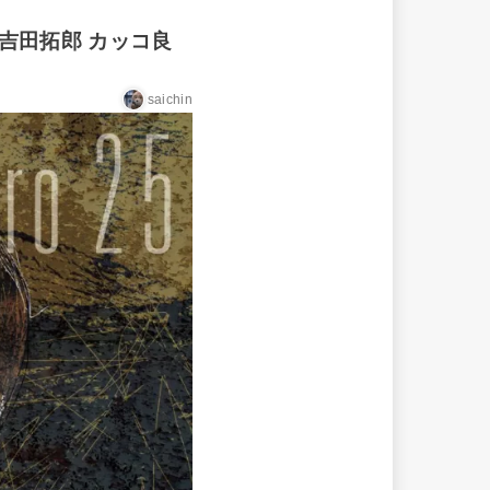
吉田拓郎 カッコ良
saichin