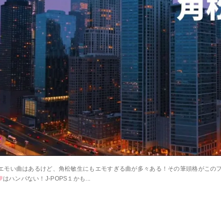
モい曲はあるけど、角松敏生にもエモすぎる曲が多々ある！その筆頭格がこのフュー
はハンパない！J-POPS１かも...