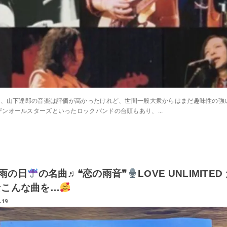
では、山下達郎の音楽は評価が高かったけれど、世間一般大衆からはまだ趣味性の強
ンオールスターズといったロックバンドの台頭もあり、...
o 雨の日
の名曲♬❝恋の雨音❞
LOVE UNLIMIT
なこんな曲を…
.19