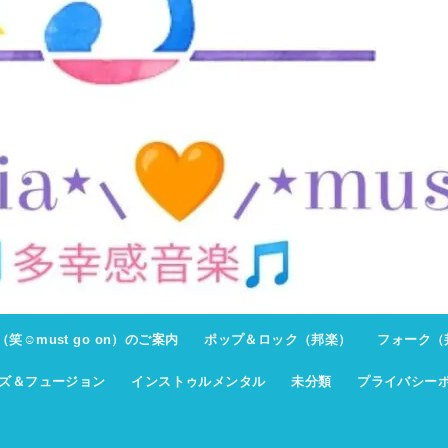
ト（笑☺must go on）のご案内
ポップ＆ロック（邦楽）
フォーク（
ズ＆フュージョン
インストゥルメンタル
未分類
プライバシー