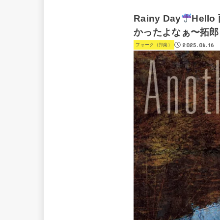
Rainy Day
Hell
かったよなぁ〜拓郎って…(⁠
2025.06.16
フォーク（邦楽）