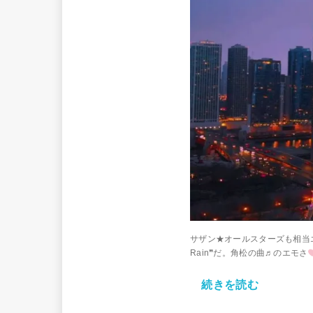
サザン★オールスターズも相当エ
Rain❞だ。角松の曲♬のエモさ
続きを読む