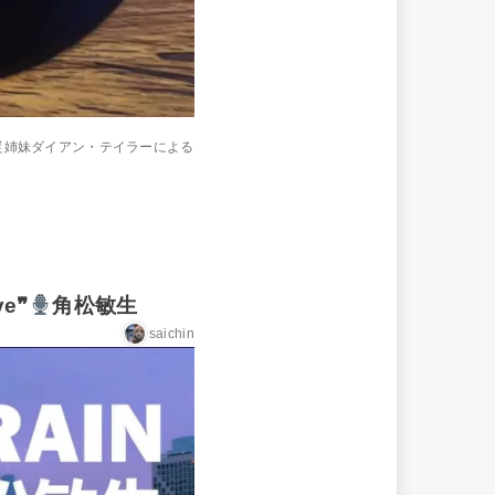
従姉妹ダイアン・テイラーによる
ve❞
角松敏生
saichin