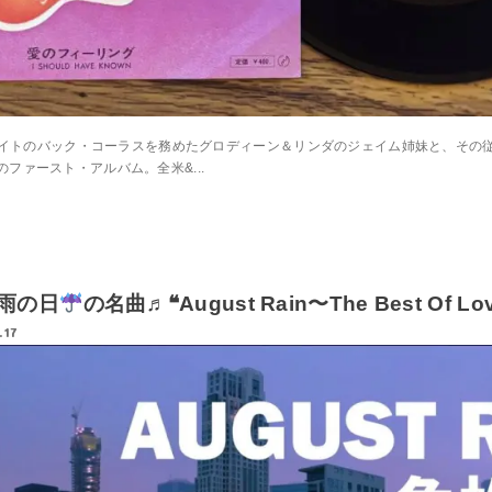
イトのバック・コーラスを務めたグロディーン＆リンダのジェイム姉妹と、その
ファースト・アルバム。全米&...
o 雨の日
の名曲♬❝August Rain〜The Best Of Lo
.17