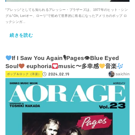
“アレッシ“としても知られるアレッシー・ブラザーズは、1977年のヒット・シン
グル”Oh, Loriオー、ローリ“で初めて世界的に有名になったアメリカのポップ ロ
ックシンガ...
続きを読む
If I Saw You Again🎙Pages👁Blue Eyed
Soul
euphoria
music〜多幸感
音楽
2024.02.19
saichin
ポップ＆ロック（洋楽）