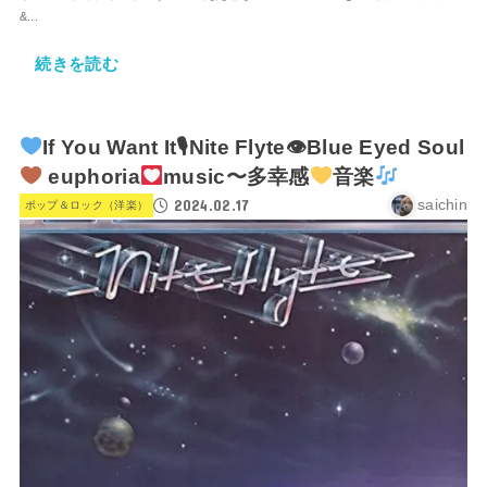
&...
続きを読む
If You Want It🎙Nite Flyte👁Blue Eyed Soul
euphoria
music〜多幸感
音楽
2024.02.17
saichin
ポップ＆ロック（洋楽）