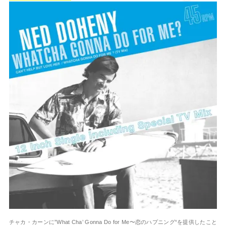
チャカ・カーンに”What Cha’ Gonna Do for Me〜恋のハプニング“を提供したこと