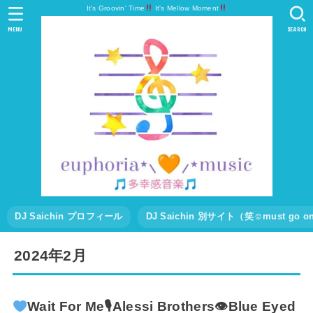
It's Groovin' Time
It's Mellow Moment
MENU
SEARCH
DJ Saichin プロフィール
DJ Saichin 別サイト（笑☺must go
2024年2月
Wait For Me🎙Alessi Brothers👁Blue Eyed