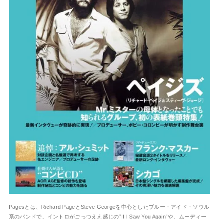
Pagesとは、Richard PageとSteve Georgeを中心としたブルー・アイド・ソウル
系のバンドで、イントロがごっつええ感じの”If I Saw You Again“や、ムーディー