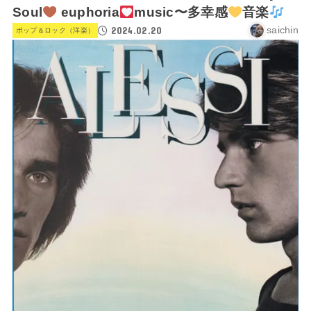
Soul
euphoria
music〜多幸感
音楽
2024.02.20
saichin
ポップ＆ロック（洋楽）