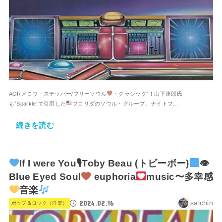
AORメロウ・ステッパー/フリーソウル
・クラシック”！山下達郎氏
も”Sparkle“で引用した
フロリダのソウル・グループ、ナイトフ...
続きを読む
If I were You🎙Toby Beau (トビーボー)
👁
Blue Eyed Soul
euphoria
music〜多幸感
音楽
2024.02.16
saichin
ポップ＆ロック（洋楽）