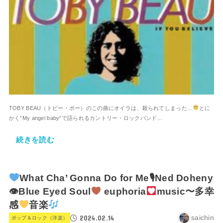
TOBY BEAU（トビー・ボー）のこの曲にオイラは、殺られてしまった…
とに
かく”My angel baby“で語られるカントリー・ロックバンド...
続きを読む
What Cha’ Gonna Do for Me🎙Ned Doheny
👁Blue Eyed Soul
euphoria
music〜多幸
感
音楽
2024.02.14
saichin
ポップ＆ロック（洋楽）