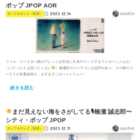
ポップ JPOP AOR
2023.12.14
saichin
ポップ＆ロック（邦楽）
フィル・スペクター調のアレンジは完全に大滝サウンド
をフォローしたもの。
（パクったとは言いたくない
）楠瀬氏のコーラスには定評があり、その彼のコ
ーラスの多重録音が、ますますこのハートウォー...
続きを読む
まだ見えない海をさがしてる🎙楠瀬 誠志郎〜
シティ・ポップ JPOP
2023.12.11
saichin
ポップ＆ロック（邦楽）