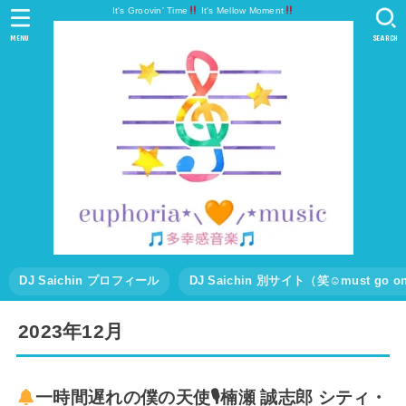
It's Groovin' Time
It's Mellow Moment
MENU
SEARCH
DJ Saichin プロフィール
DJ Saichin 別サイト（笑☺must go
2023年12月
一時間遅れの僕の天使🎙楠瀬 誠志郎 シティ・