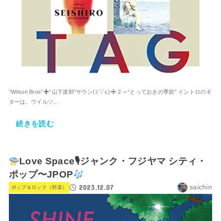
“Wilson Bros”
”山下達郎”サウン(⁠≧⁠▽⁠≦⁠)
２＝“とっておきの季節” イントロのギ
ターは、ウイルソ...
続きを読む
Love Space🎙ジャンク・フジヤマ シティ・
ポップ〜JPOP
2023.12.07
saichin
ポップ＆ロック（邦楽）