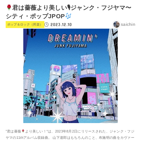
君は薔薇より美しい🎙ジャンク・フジヤマ〜
シティ・ポップJPOP
2023.12.10
saichin
ポップ＆ロック（邦楽）
”君は薔薇
より美しい！“は、2023年8月2日にリリースされた、ジャンク・フジ
ヤマの11thアルバム収録曲。 山下達郎はもちろんのこと、布施明の曲をカヴァー