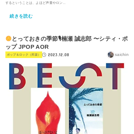
するということは、よほど声量やロン...
続きを読む
とっておきの季節🎙楠瀬 誠志郎 〜シティ・ポ
ップ JPOP AOR
2023.12.08
saichin
ポップ＆ロック（邦楽）