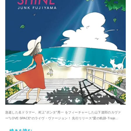
急逝した名ドラマー、村上”ポンタ”秀一 をフィーチャーした山下達郎のカヴァ
ー”LOVE SPACE“のライヴ・ヴァージョン！ 先行リリース”愛の軌跡-Traje...