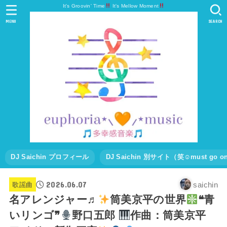
It's Groovin' Time
It's Mellow Moment
MENU
SEARCH
DJ Saichin プロフィール
DJ Saichin 別サイト（笑☺must go
2026.06.07
saichin
歌謡曲
名アレンジャー♬
筒美京平の世界
❝青
いリンゴ❞
野口五郎
作曲：筒美京平