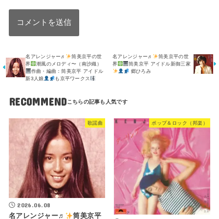
名アレンジャー♬
筒美京平の世
名アレンジャー♬
筒美京平の世
界
潮風のメロディ〜（南沙織）
界
筒美京平 アイドル新御三家
作曲・編曲：筒美京平 アイドル
郷ひろみ
新3人娘
も京平ワークス
RECOMMEND
歌謡曲
ポップ＆ロック（邦楽）
2026.06.08
名アレンジャー♬
筒美京平