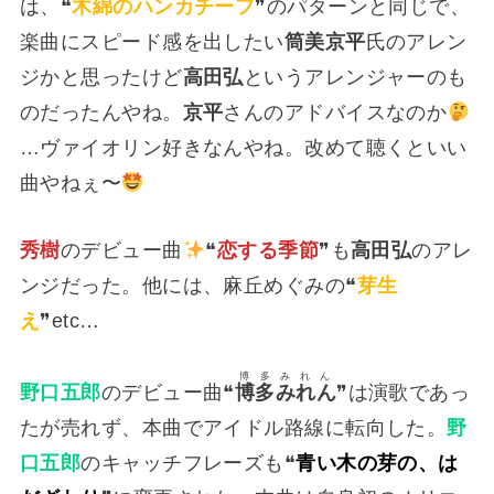
は、❝
木綿のハンカチーフ
❞のパターンと同じで、
楽曲にスピード感を出したい
筒美京平
氏のアレン
ジかと思ったけど
高田弘
というアレンジャーのも
のだったんやね。
京平
さんのアドバイスなのか
…ヴァイオリン好きなんやね。改めて聴くといい
曲やねぇ〜
秀樹
のデビュー曲
❝
恋する季節
❞も
高田弘
のアレ
ンジだった。他には、麻丘めぐみの❝
芽生
え
❞etc…
博多みれん
野口五郎
のデビュー曲❝
博多みれん
❞は演歌であっ
たが売れず、本曲でアイドル路線に転向した。
野
口五郎
のキャッチフレーズも❝
青い木の芽の、は