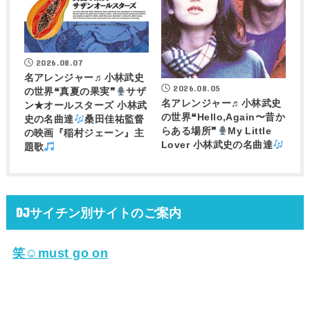
2026.08.07
名アレンジャー♬
小林武史
2026.08.05
の世界❝真夏の果実❞
サザ
名アレンジャー♬
小林武史
ン★オールスターズ 小林武
の世界❝Hello,Again〜昔か
史の名曲達
桑田佳祐監督
らある場所❞
My Little
の映画『稲村ジェーン』主
Lover 小林武史の名曲達
題歌
DJサイチン別サイトのご案内
笑☺must go on