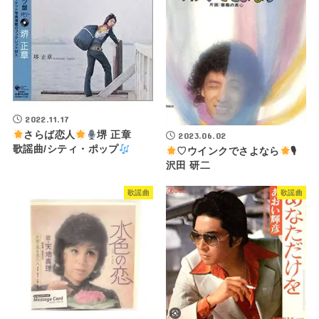
2022.11.17
さらば恋人
堺 正章
2023.06.02
歌謡曲/シティ・ポップ
♡ウインクでさよなら
🎙
沢田 研二
歌謡曲
歌謡曲