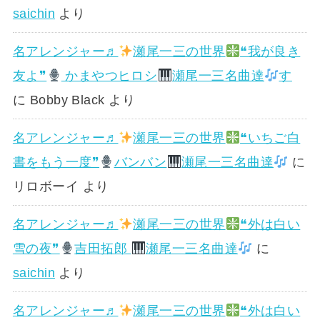
saichin
より
名アレンジャー♬
瀬尾一三の世界
❝我が良き
友よ❞
かまやつヒロシ
瀬尾一三名曲達
す
に
Bobby Black
より
名アレンジャー♬
瀬尾一三の世界
❝いちご白
書をもう一度❞
バンバン
瀬尾一三名曲達
に
リロボーイ
より
名アレンジャー♬
瀬尾一三の世界
❝外は白い
雪の夜❞
吉田拓郎
瀬尾一三名曲達
に
saichin
より
名アレンジャー♬
瀬尾一三の世界
❝外は白い