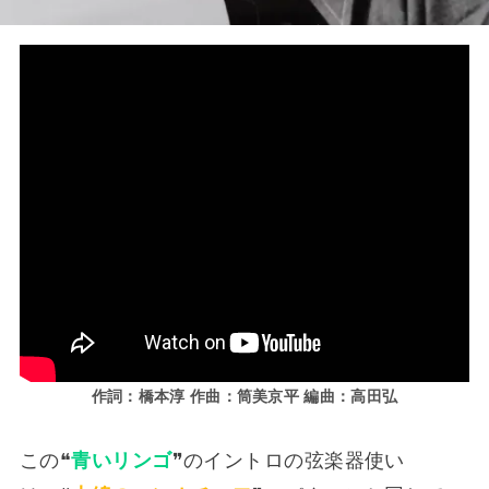
作詞：橋本淳 作曲：筒美京平 編曲：高田弘
この❝
青いリンゴ
❞のイントロの弦楽器使い