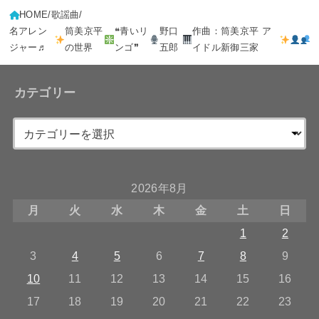
HOME
歌謡曲
名アレン
筒美京平
❝青いリ
野口
作曲：筒美京平 ア
ジャー♬
の世界
ンゴ❞
五郎
イドル新御三家
カテゴリー
2026年8月
月
火
水
木
金
土
日
1
2
3
4
5
6
7
8
9
10
11
12
13
14
15
16
17
18
19
20
21
22
23