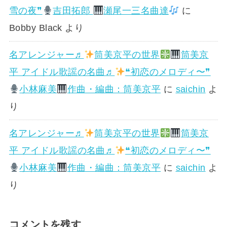
雪の夜❞
吉田拓郎
瀬尾一三名曲達
に
Bobby Black
より
名アレンジャー♬
筒美京平の世界
筒美京
平 アイドル歌謡の名曲♬
❝初恋のメロディ〜❞
小林麻美
作曲・編曲：筒美京平
に
saichin
よ
り
名アレンジャー♬
筒美京平の世界
筒美京
平 アイドル歌謡の名曲♬
❝初恋のメロディ〜❞
小林麻美
作曲・編曲：筒美京平
に
saichin
よ
り
コメントを残す