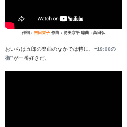
作詞：
吉田栄子
作曲：筒美京平 編曲：高田弘
おいらは五郎の楽曲のなかでは特に、❝
19:00の
街
❞が一番好きだ。