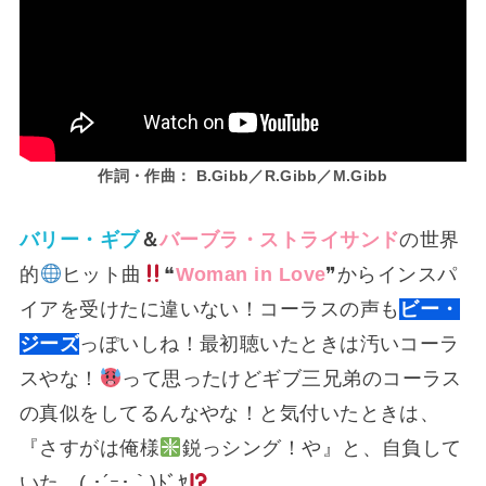
作詞・作曲： B.Gibb／R.Gibb／M.Gibb
バリー・ギブ
＆
バーブラ・ストライサンド
の世界
的
ヒット曲
❝
Woman in Love
❞からインスパ
イアを受けたに違いない！コーラスの声も
ビー・
ジーズ
っぽいしね！最初聴いたときは汚いコーラ
スやな！
って思ったけどギブ三兄弟のコーラス
の真似をしてるんなやな！と気付いたときは、
『さすがは俺様
鋭っシング！や』と、自負して
いた。( ･´ｰ･｀)ﾄﾞﾔ