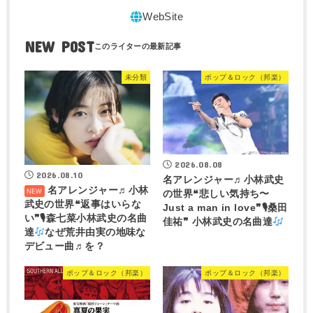
NEW POST
未分類
ポップ＆ロック（邦楽）
2026.08.08
2026.08.10
名アレンジャー♬
小林武史
名アレンジャー♬
小林
の世界❝悲しい気持ち〜
武史の世界❝返事はいらな
Just a man in love❞🎙桑田
い❞🎙森七菜小林武史の名曲
佳祐❞ 小林武史の名曲達
達
なぜ荒井由実の地味な
デビュー曲♬を？
ポップ＆ロック（邦楽）
ポップ＆ロック（邦楽）