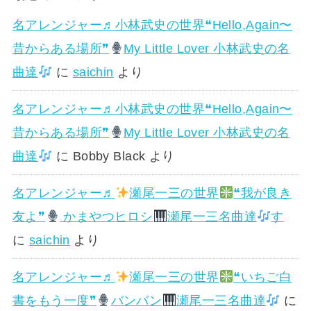
名アレンジャー♬
小林武史の世界❝Hello,Again〜
昔からある場所❞
My Little Lover 小林武史の名
曲達
に
saichin
より
名アレンジャー♬
小林武史の世界❝Hello,Again〜
昔からある場所❞
My Little Lover 小林武史の名
曲達
に
Bobby Black
より
名アレンジャー♬
瀬尾一三の世界
❝我が良き
友よ❞
かまやつヒロシ
瀬尾一三名曲達
す
に
saichin
より
名アレンジャー♬
瀬尾一三の世界
❝いちご白
書をもう一度❞
バンバン
瀬尾一三名曲達
に