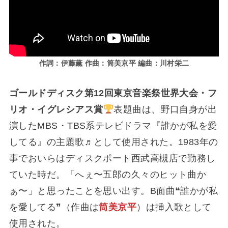
作詞：伊藤薫 作曲：筒美京平 編曲：川村栄二
ゴールドディスク第12回東京音楽祭世界大会・フ
リオ・イグレシアス賞
表題曲は、野口自身が出
演したMBS・TBS系テレビドラマ『誰かが私を愛
してる』の主題歌♬として使用された。1983年の
事でおいらはディスクポート西武高槻店で勤務し
ていた時だ。「へぇ〜五郎の久々のヒット曲か
ぁ〜」と思ったことを思い出す。B面曲❝誰かが私
を愛してる❞（作曲は
筒美京平
）は挿入歌として
使用された。