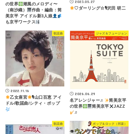
2023.05.27
の世界
潮風のメロディ〜
♡ダーリング☆🎙沢田 研二
（南沙織）
作曲・編曲：筒
美京平 アイドル新3人娘
も京平ワークス
歌謡曲
ジャズ＆フュージョン
2022.11.16
2026.06.29
乙女座宮
🎙山口百恵 アイ
名アレンジャー♬
筒美京平
ドル/歌謡曲/シティ・ポップ
の世界
筒美京平
JAZZ
♬
歌謡曲
ポップ＆ロック（邦楽）