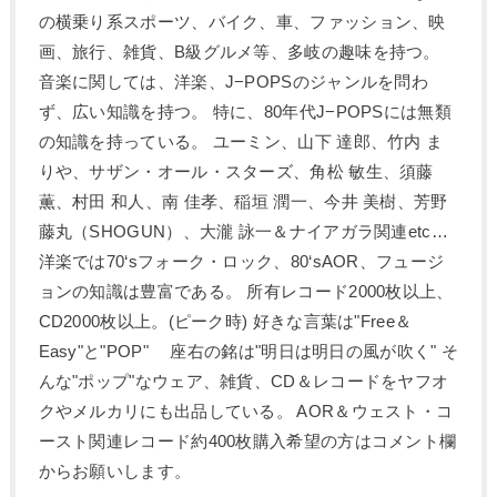
の横乗り系スポーツ、バイク、車、ファッション、映
画、旅行、雑貨、B級グルメ等、多岐の趣味を持つ。
音楽に関しては、洋楽、J−POPSのジャンルを問わ
ず、広い知識を持つ。 特に、80年代J−POPSには無類
の知識を持っている。 ユーミン、山下 達郎、竹内 ま
りや、サザン・オール・スターズ、角松 敏生、須藤
薫、村田 和人、南 佳孝、稲垣 潤一、今井 美樹、芳野
藤丸（SHOGUN）、大瀧 詠一＆ナイアガラ関連etc…
洋楽では70‘sフォーク・ロック、80‘sAOR、フュージ
ョンの知識は豊富である。 所有レコード2000枚以上、
CD2000枚以上。(ピーク時) 好きな言葉は"Free＆
Easy"と"POP" 座右の銘は"明日は明日の風が吹く" そ
んな"ポップ"なウェア、雑貨、CD＆レコードをヤフオ
クやメルカリにも出品している。 AOR＆ウェスト・コ
ースト関連レコード約400枚購入希望の方はコメント欄
からお願いします。